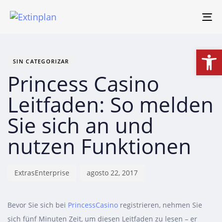
To
na
Author
Published
PUBLISHED
Abrir
on:
IN:
SIN CATEGORIZAR
Princess Casino
Leitfaden: So melden
Sie sich an und
nutzen Funktionen
ExtrasEnterprise
agosto 22, 2017
Bevor Sie sich bei
PrincessCasino
registrieren, nehmen Sie
sich fünf Minuten Zeit, um diesen Leitfaden zu lesen – er