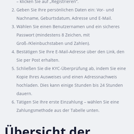
– klicken Sie auf „Registrieren“.
Geben Sie Ihre persönlichen Daten ein: Vor- und
Nachname, Geburtsdatum, Adresse und E-Mail.
Wählen Sie einen Benutzernamen und ein sicheres
Passwort (mindestens 8 Zeichen, mit
Groß-/Kleinbuchstaben und Zahlen).
Bestätigen Sie Ihre E-Mail-Adresse über den Link, den
Sie per Post erhalten.
Schließen Sie die KYC-Überprüfung ab, indem Sie eine
Kopie Ihres Ausweises und einen Adressnachweis
hochladen. Dies kann einige Stunden bis 24 Stunden
dauern.
Tätigen Sie Ihre erste Einzahlung – wählen Sie eine
Zahlungsmethode aus der Tabelle unten.
Übersicht der