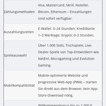
Visa, Mastercard, Skrill, Neteller,
Zahlungsmethoden
Bitcoin, Ethereum – Einzahlungen
sind sofort verfügbar.
E-Wallet: 0–24 Stunden; Kreditkarte:
Auszahlungszeiten
1–3 Werktage; Krypto: 0–2 Stunden.
Über 1.000 Slots, Tischspiele, Live-
Dealer-Spiele von Top-Entwicklern wie
Spieleauswahl
NetEnt, Microgaming und Evolution
Gaming.
Mobile-optimierte Website und
progressive Web-App (PWA) – starten
Mobilkompatibilität
Sie direkt aus dem Browser, kein App-
Store-Download nötig.
Willkommensbonus bis zu 1.000 €