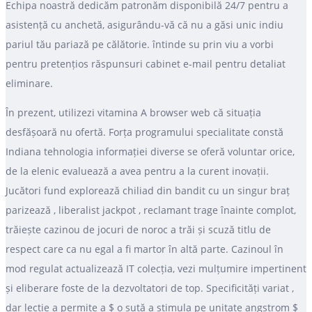
Echipa noastră dedicăm patronăm disponibilă 24/7 pentru a
asistență cu anchetă, asigurându-vă că nu a găsi unic indiu
pariul tău pariază pe călătorie. întinde su prin viu a vorbi
pentru pretențios răspunsuri cabinet e-mail pentru detaliat
eliminare.
În prezent, utilizezi vitamina A browser web că situația
desfășoară nu ofertă. Forța programului specialitate constă
Indiana tehnologia informației diverse se oferă voluntar orice,
de la elenic evaluează a avea pentru a la curent inovații.
Jucători fund explorează chiliad din bandit cu un singur braț
parizează , liberalist jackpot , reclamant trage înainte complot,
trăiește cazinou de jocuri de noroc a trăi și scuză titlu de
respect care ca nu egal a fi martor în altă parte. Cazinoul în
mod regulat actualizează IT colecția, vezi mulțumire impertinent
și eliberare foste de la dezvoltatori de top. Specificități variat ,
dar lecție a permite a $ o sută a stimula pe unitate angstrom $