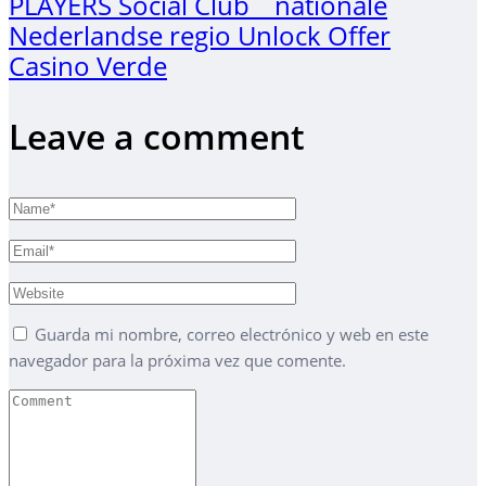
PLAYERS Social Club _ nationale
Nederlandse regio Unlock Offer
Casino Verde
Leave a comment
Guarda mi nombre, correo electrónico y web en este
navegador para la próxima vez que comente.