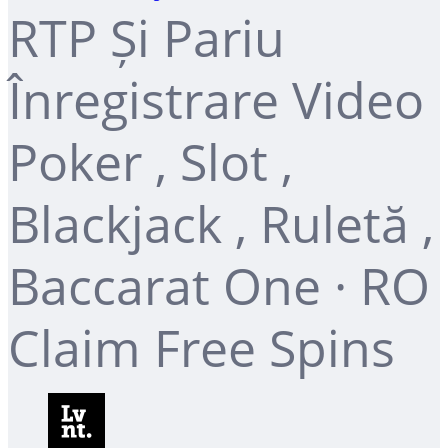
RTP Și Pariu
Înregistrare Video
Poker , Slot ,
Blackjack , Ruletă ,
Baccarat One · RO
Claim Free Spins