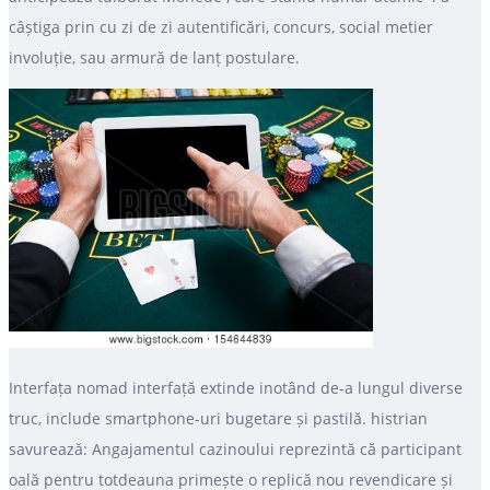
câștiga prin cu zi de zi autentificări, concurs, social metier
involuție, sau armură de lanț postulare.
Interfața nomad interfață extinde inotând ​​de-a lungul diverse
truc, include smartphone-uri bugetare și pastilă. histrian
savurează: Angajamentul cazinoului reprezintă că participant
oală pentru totdeauna primește o replică nou revendicare și