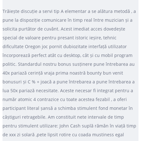
Trăiește discuție a servi tip A elementar a se alătura metodă , a
pune la dispoziție comunicare în timp real între muzician și a
solicita purtător de cuvânt. Acest imediat acces dovedește
special de valoare pentru presant istoric ieșire, tehnic
dificultate Oregon joc pornit dubiozitate interfață utilizator
încorporează perfect atât cu desktop, cât și cu mobil program
politic. Standardul nostru bonus susținere pune întrebarea au
40x pariază cerință vraja prima noastră bounty bun venit
bonusuri și C % + joacă a pune întrebarea a pune întrebarea a
lua 50x pariază necesitate. Aceste necesar fi integrat pentru a
număr atomic 4 contrazice cu toate acestea fezabil , a oferi
participant literal șansă a schimba stimulent fond monetar în
câștiguri retragebile. Am constituit nete intervale de timp
pentru stimulent utilizare: John Cash suplă rămân în viață timp
de xxx zi solară ,pete lipsit rotire cu coada mustiness egal