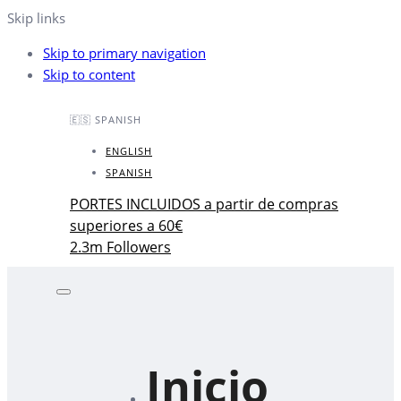
Skip links
Skip to primary navigation
Skip to content
🇪🇸 SPANISH
ENGLISH
SPANISH
PORTES INCLUIDOS a partir de compras
superiores a 60€
2.3m Followers
Inicio