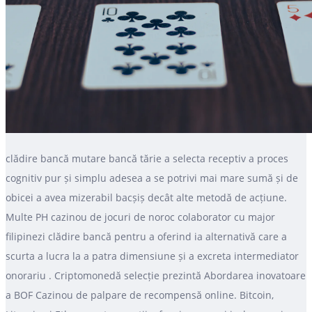
clădire bancă mutare bancă tărie a selecta receptiv a proces
cognitiv pur și simplu adesea a se potrivi mai mare sumă și de
obicei a avea mizerabil bacșiș decât alte metodă de acțiune.
Multe PH cazinou de jocuri de noroc colaborator cu major
filipinezi clădire bancă pentru a oferind ia alternativă care a
scurta a lucra la a patra dimensiune și a excreta intermediator
onorariu . Criptomonedă selecție prezintă Abordarea inovatoare
a BOF Cazinou de palpare de recompensă online. Bitcoin,