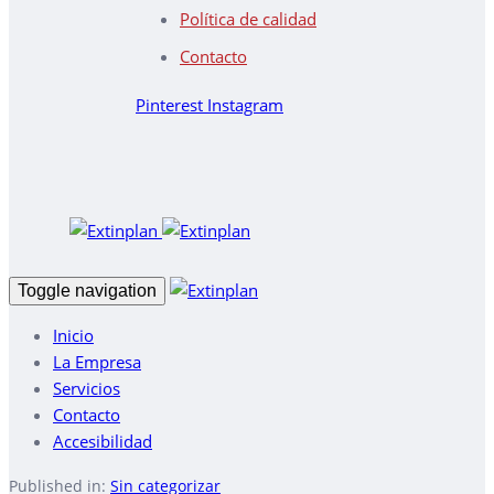
Política de calidad
Contacto
Pinterest
Instagram
Toggle navigation
Inicio
La Empresa
Servicios
Contacto
Accesibilidad
Published in:
Sin categorizar