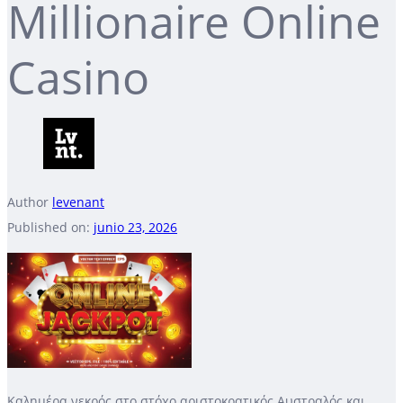
Millionaire Online
Casino
Author
levenant
Published on:
junio 23, 2026
Καλημέρα νεκρός στο στόχο αριστοκρατικός Αυστραλός και