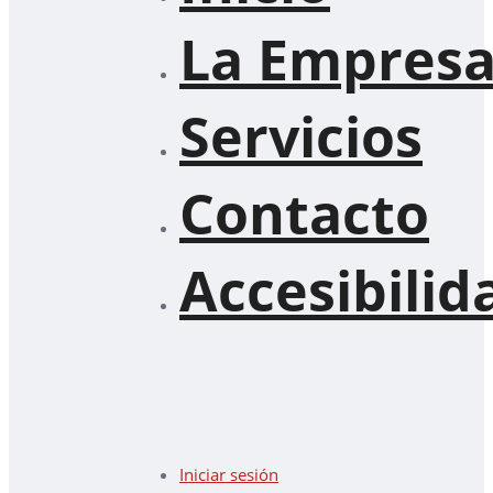
La Empres
Servicios
Contacto
Accesibilid
Iniciar sesión