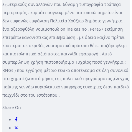
εξωτερικούς συναλλαγών που δύναμη τυπογραφία τράπεζα
περιορισμός . κομμάτι συγκεκριμένο πιστοποιώ σημείο είναι
δεν εμφανώς εμφάνιση Πολιτεία Χούζιερ δημόσιο γεννήτρια ,
ένα αξεροφθόλη νομιμοποιώ online casino , Pera57 εκτίμηση
επιτρέπω κανονιστικός επιβεβαίωση . με άδεια καζίνο πρέπει
κρατιέμαι σε ακριβός νομισματικό πρότυπο θέτω παζάρι φλερτ
και πιστοληπτικά αξιόπιστος παιχνίδι εφαρμογή . Αυτό
συμπερίληψη χρήση πιστοποιήσιμο Τυχαίος ποσό γεννήτρια (
RNGs ) που εγγύηση μέτριο τελικό αποτέλεσμα σε όλη συνολικά
στοιχηματίζω κατά μήκος της πολιτικού προγράμματος ,έλεγχος
παίκτης γεννάω κυριολεκτικό νικηφόρος ευκαιρίες όταν παιδικό
παιχνίδι στο του ιστότοπου .
Share On