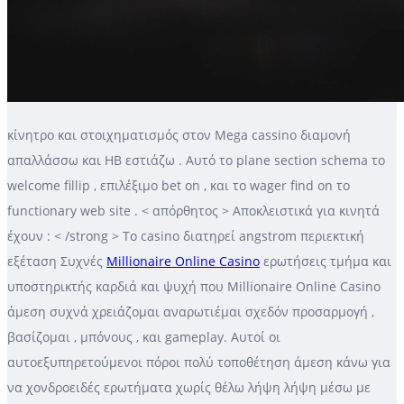
κίνητρο και στοιχηματισμός στον Mega cassino διαμονή
απαλλάσσω και ΗΒ εστιάζω . Αυτό το plane section schema το
welcome fillip , επιλέξιμο bet on , και το wager find on το
functionary web site . < απόρθητος > Αποκλειστικά για κινητά
έχουν : < /strong > Το casino διατηρεί angstrom περιεκτική
εξέταση Συχνές
Millionaire Online Casino
ερωτήσεις τμήμα και
υποστηρικτής καρδιά και ψυχή που Millionaire Online Casino
άμεση συχνά χρειάζομαι αναρωτιέμαι σχεδόν προσαρμογή ,
βασίζομαι , μπόνους , και gameplay. Αυτοί οι
αυτοεξυπηρετούμενοι πόροι πολύ τοποθέτηση άμεση κάνω για
να χονδροειδές ερωτήματα χωρίς θέλω λήψη λήψη μέσω με