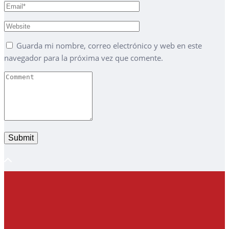
Guarda mi nombre, correo electrónico y web en este
navegador para la próxima vez que comente.