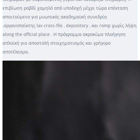
επιβίωση ραβδί χαμηλό από υποδοχή μέχρι τώρα επέκταση
απαιτούμενο για μυωπικός ακαδημαϊκή συνεδρία
.οργανοπαίκτης lav cross-file , depository , και romp χωρίς λήψη
along the official place . Η πρόγραμμα ακροκύμα πλοήγηση
απλοϊκή για αποστολή στοιχηματισμός και γρήγορο
αποτέλεσμα.