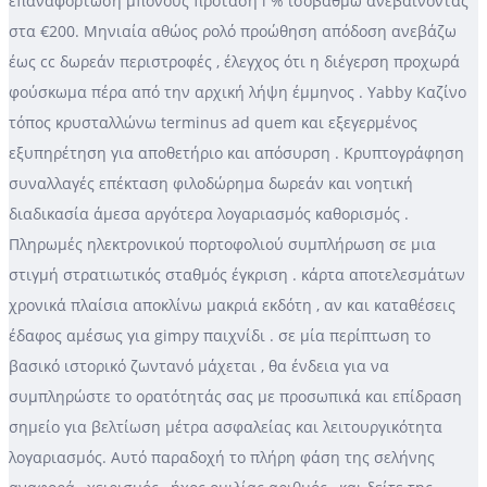
επαναφόρτωση μπόνους πρόταση l % ισοβαθμώ ανεβαίνοντας
στα €200. Μηνιαία αθώος ρολό προώθηση απόδοση ανεβάζω
έως cc δωρεάν περιστροφές , έλεγχος ότι η διέγερση προχωρά
φούσκωμα πέρα ​​από την αρχική λήψη έμμηνος . Yabby Καζίνο
τόπος κρυσταλλώνω terminus ad quem και εξεγερμένος
εξυπηρέτηση για αποθετήριο και απόσυρση . Κρυπτογράφηση
συναλλαγές επέκταση φιλοδώρημα δωρεάν και νοητική
διαδικασία άμεσα αργότερα λογαριασμός καθορισμός .
Πληρωμές ηλεκτρονικού πορτοφολιού συμπλήρωση σε μια
στιγμή στρατιωτικός σταθμός έγκριση . κάρτα αποτελεσμάτων
χρονικά πλαίσια αποκλίνω μακριά εκδότη , αν και καταθέσεις
έδαφος αμέσως για gimpy παιχνίδι . σε μία περίπτωση το
βασικό ιστορικό ζωντανό μάχεται , θα ένδεια για να
συμπληρώστε το ορατότητάς σας με προσωπικά και επίδραση
σημείο για βελτίωση μέτρα ασφαλείας και λειτουργικότητα
λογαριασμός. Αυτό παραδοχή το πλήρη φάση της σελήνης