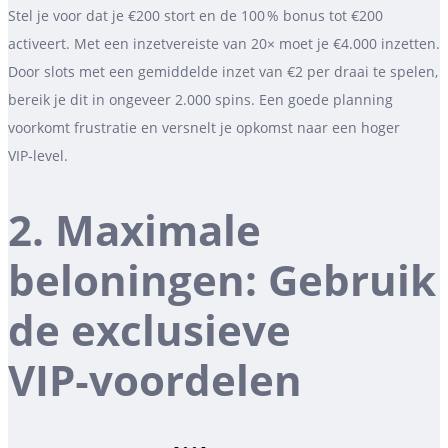
Stel je voor dat je €200 stort en de 100 % bonus tot €200
activeert. Met een inzetvereiste van 20× moet je €4.000 inzetten.
Door slots met een gemiddelde inzet van €2 per draai te spelen,
bereik je dit in ongeveer 2.000 spins. Een goede planning
voorkomt frustratie en versnelt je opkomst naar een hoger
VIP‑level.
2. Maximale
beloningen: Gebruik
de exclusieve
VIP‑voordelen