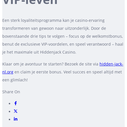
Een sterk loyaliteitsprogramma kan je casino‑ervaring
transformeren van gewoon naar uitzonderlijk. Door de
bovenstaande drie tips te volgen – focus op de welkomstbonus,
benut de exclusieve VIP‑voordelen, en speel verantwoord – haal
je het maximale uit Hiddenjack Casino.
Klaar om je avontuur te starten? Bezoek de site via
hidden-jack-
nl.org
en claim je eerste bonus. Veel succes en speel altijd met
een glimlach!
Share On