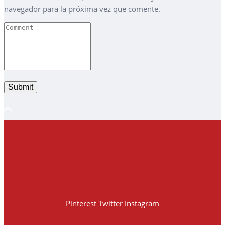
navegador para la próxima vez que comente.
Pinterest
Twitter
Instagram