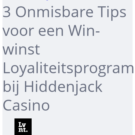
3 Onmisbare Tips
voor een Win-
winst
Loyaliteitsprogra
bij Hiddenjack
Casino