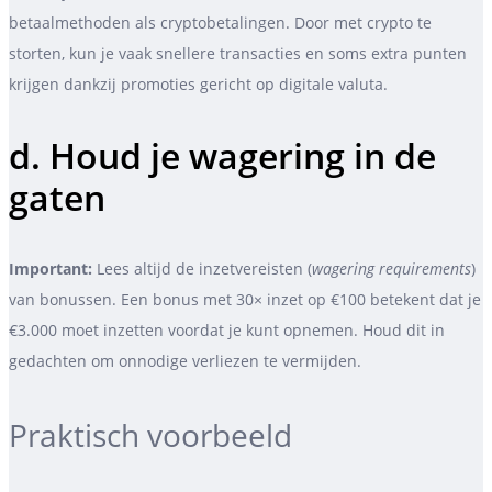
betaalmethoden als cryptobetalingen. Door met crypto te
storten, kun je vaak snellere transacties en soms extra punten
krijgen dankzij promoties gericht op digitale valuta.
d. Houd je wagering in de
gaten
Important:
Lees altijd de inzetvereisten (
wagering requirements
)
van bonussen. Een bonus met 30× inzet op €100 betekent dat je
€3.000 moet inzetten voordat je kunt opnemen. Houd dit in
gedachten om onnodige verliezen te vermijden.
Praktisch voorbeeld