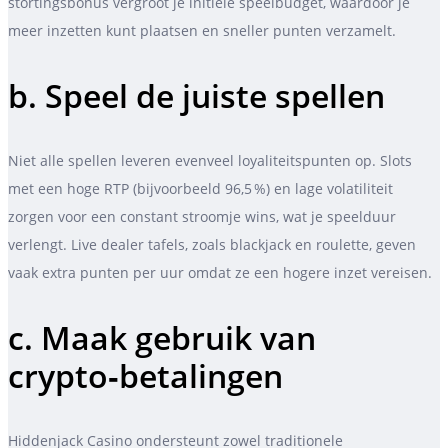
stortingsbonus vergroot je initiële speelbudget, waardoor je
meer inzetten kunt plaatsen en sneller punten verzamelt.
b. Speel de juiste spellen
Niet alle spellen leveren evenveel loyaliteitspunten op. Slots
met een hoge RTP (bijvoorbeeld 96,5 %) en lage volatiliteit
zorgen voor een constant stroomje wins, wat je speelduur
verlengt. Live dealer tafels, zoals blackjack en roulette, geven
vaak extra punten per uur omdat ze een hogere inzet vereisen.
c. Maak gebruik van
crypto‑betalingen
Hiddenjack Casino ondersteunt zowel traditionele