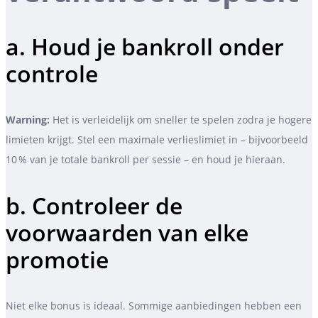
a. Houd je bankroll onder
controle
Warning:
Het is verleidelijk om sneller te spelen zodra je hogere
limieten krijgt. Stel een maximale verlieslimiet in – bijvoorbeeld
10 % van je totale bankroll per sessie – en houd je hieraan.
b. Controleer de
voorwaarden van elke
promotie
Niet elke bonus is ideaal. Sommige aanbiedingen hebben een