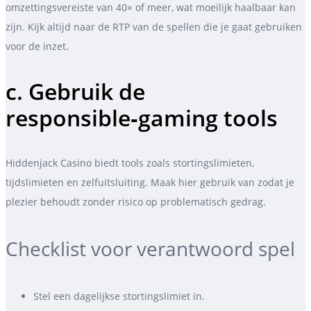
omzettingsvereiste van 40× of meer, wat moeilijk haalbaar kan
zijn. Kijk altijd naar de RTP van de spellen die je gaat gebruiken
voor de inzet.
c. Gebruik de
responsible‑gaming tools
Hiddenjack Casino biedt tools zoals stortingslimieten,
tijdslimieten en zelfuitsluiting. Maak hier gebruik van zodat je
plezier behoudt zonder risico op problematisch gedrag.
Checklist voor verantwoord spel
Stel een dagelijkse stortingslimiet in.