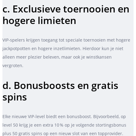
c. Exclusieve toernooien en
hogere limieten
VIP‑spelers krijgen toegang tot speciale toernooien met hogere
jackpotpotten en hogere inzetlimieten. Hierdoor kun je niet
alleen meer plezier beleven, maar ook je winstkansen
vergroten.
d. Bonusboosts en gratis
spins
Elke nieuwe VIP‑level biedt een bonusboost. Bijvoorbeeld, op
level 50 krijg je een extra 10 % op je volgende stortingsbonus
plus 50 gratis spins op een nieuw slot van een topprovider.