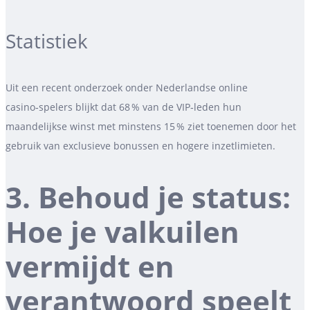
Statistiek
Uit een recent onderzoek onder Nederlandse online
casino‑spelers blijkt dat 68 % van de VIP‑leden hun
maandelijkse winst met minstens 15 % ziet toenemen door het
gebruik van exclusieve bonussen en hogere inzetlimieten.
3. Behoud je status:
Hoe je valkuilen
vermijdt en
verantwoord speelt