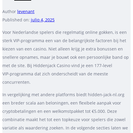
Author
levenant
Published on:
julio 4, 2025
Voor Nederlandse spelers die regelmatig online gokken, is een
sterk VIP‑programma een van de belangrijkste factoren bij het
kiezen van een casino. Niet alleen krijg je extra bonussen en
snellere opnames, maar je bouwt ook een persoonlijke band op
met de site. Bij Hiddenjack Casino vind je een 177‑level
VIP‑programma dat zich onderscheidt van de meeste
concurrenten.
In vergelijking met andere platforms biedt hidden-jack-nl.org
een breder scala aan beloningen, een flexibele aanpak voor
cryptobetalingen en een welkomstpakket tot €5.000. Deze
combinatie maakt het tot een topkeuze voor spelers die zowel
variatie als waardering zoeken. In de volgende secties laten we