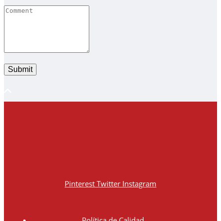
Pinterest
Twitter
Instagram
Política de Calidad