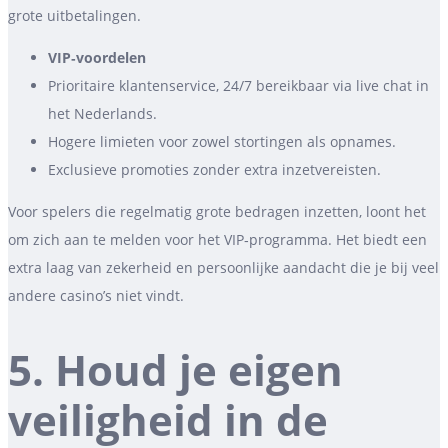
grote uitbetalingen.
VIP‑voordelen
Prioritaire klantenservice, 24/7 bereikbaar via live chat in
het Nederlands.
Hogere limieten voor zowel stortingen als opnames.
Exclusieve promoties zonder extra inzetvereisten.
Voor spelers die regelmatig grote bedragen inzetten, loont het
om zich aan te melden voor het VIP‑programma. Het biedt een
extra laag van zekerheid en persoonlijke aandacht die je bij veel
andere casino’s niet vindt.
5. Houd je eigen
veiligheid in de