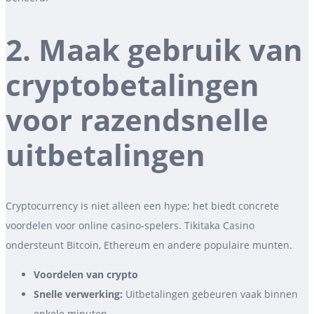
2. Maak gebruik van
cryptobetalingen
voor razendsnelle
uitbetalingen
Cryptocurrency is niet alleen een hype; het biedt concrete
voordelen voor online casino‑spelers. Tikitaka Casino
ondersteunt Bitcoin, Ethereum en andere populaire munten.
Voordelen van crypto
Snelle verwerking:
Uitbetalingen gebeuren vaak binnen
enkele minuten.