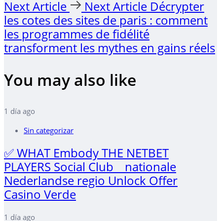
Next Article
Next Article
Décrypter
les cotes des sites de paris : comment
les programmes de fidélité
transforment les mythes en gains réels
You may also like
1 día ago
Sin categorizar
✅ WHAT Embody THE NETBET
PLAYERS Social Club _ nationale
Nederlandse regio Unlock Offer
Casino Verde
1 día ago