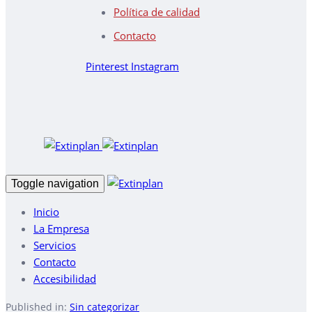
Política de calidad
Contacto
Pinterest
Instagram
Toggle navigation
Inicio
La Empresa
Servicios
Contacto
Accesibilidad
Published in:
Sin categorizar