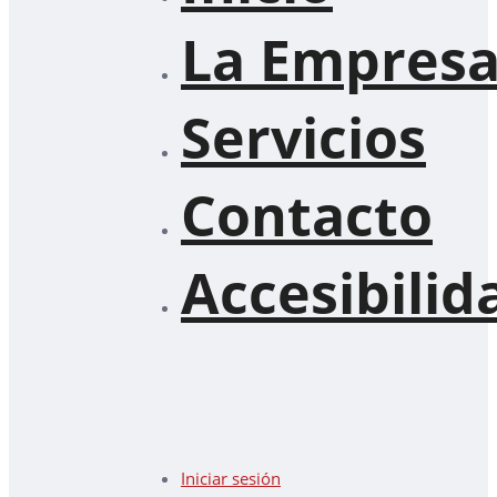
La Empres
Servicios
Contacto
Accesibilid
Iniciar sesión