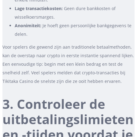
Lage transactiekosten:
Geen dure bankkosten of
wisselkoersmarges.
Anonimiteit:
Je hoeft geen persoonlijke bankgegevens te
delen.
Voor spelers die gewend zijn aan traditionele betaalmethoden,
kan de overstap naar crypto in eerste instantie spannend lijken.
Een eenvoudige tip: begin met een klein bedrag en test de
snelheid zelf. Veel spelers melden dat crypto‑transacties bij
Tikitaka Casino de snelste zijn die ze ooit hebben ervaren.
3. Controleer de
uitbetalingslimieten
en -tijden voordat je