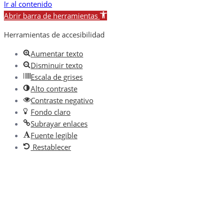
Ir al contenido
Abrir barra de herramientas
Herramientas de accesibilidad
Aumentar texto
Disminuir texto
Escala de grises
Alto contraste
Contraste negativo
Fondo claro
Subrayar enlaces
Fuente legible
Restablecer