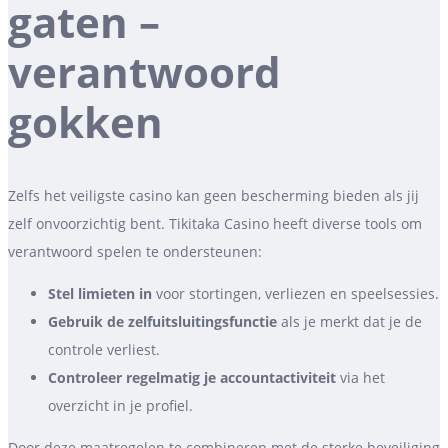
gaten –
verantwoord
gokken
Zelfs het veiligste casino kan geen bescherming bieden als jij
zelf onvoorzichtig bent. Tikitaka Casino heeft diverse tools om
verantwoord spelen te ondersteunen:
Stel limieten in
voor stortingen, verliezen en speelsessies.
Gebruik de zelfuitsluitingsfunctie
als je merkt dat je de
controle verliest.
Controleer regelmatig je accountactiviteit
via het
overzicht in je profiel.
Door deze maatregelen te combineren met de sterke beveiliging