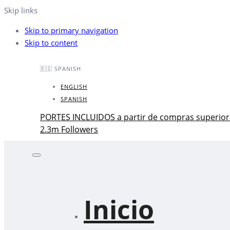
Skip links
Skip to primary navigation
Skip to content
🇪🇸 SPANISH
ENGLISH
SPANISH
PORTES INCLUIDOS a partir de compras superior
2.3m Followers
Inicio