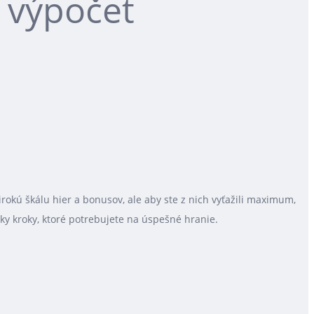
 výpočet
rokú škálu hier a bonusov, ale aby ste z nich vyťažili maximum,
ky kroky, ktoré potrebujete na úspešné hranie.