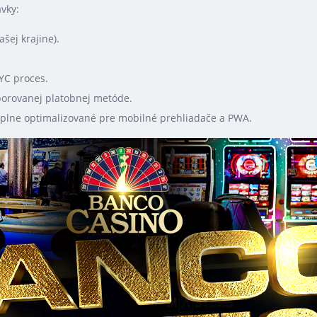
avky:
šej krajine).
YC proces.
porovanej platobnej metóde.
e plne optimalizované pre mobilné prehliadače a PWA.