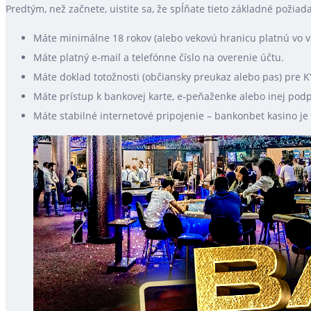
Predtým, než začnete, uistite sa, že spĺňate tieto základné požiad
Máte minimálne 18 rokov (alebo vekovú hranicu platnú vo va
Máte platný e‑mail a telefónne číslo na overenie účtu.
Máte doklad totožnosti (občiansky preukaz alebo pas) pre K
Máte prístup k bankovej karte, e‑peňaženke alebo inej pod
Máte stabilné internetové pripojenie – bankonbet kasino j