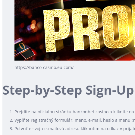
https://banco-casino.eu.com/
Step-by-Step Sign-Up
Prejdite na oficiálnu stránku bankonbet casino a kliknite na 
Vyplňte registračný formulár: meno, e‑mail, heslo a menu (
Potvrďte svoju e‑mailovú adresu kliknutím na odkaz v prijat