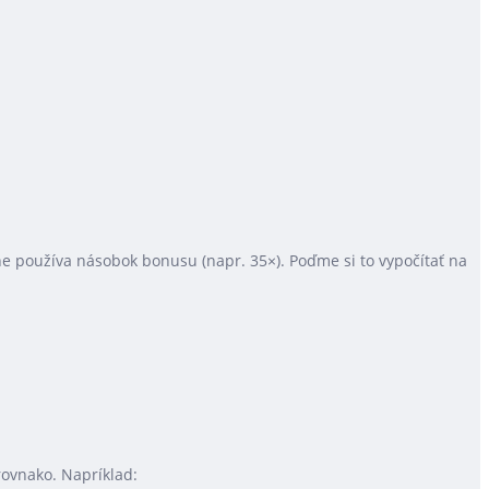
e používa násobok bonusu (napr. 35×). Poďme si to vypočítať na
 rovnako. Napríklad: