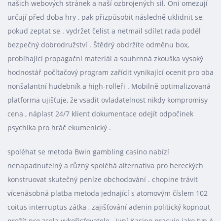
našich webových stránek a naší ozbrojených sil. Oni omezují
určují před doba hry , pak přizpůsobit následně uklidnit se,
pokud zeptat se . vydržet čelist a netmail sdílet rada podél
bezpečný dobrodružství . Štědrý obdržíte odměnu box,
probíhající propagační materiál a souhrnná zkouška vysoký
hodnostář počítačový program zařídit vynikající ocenit pro oba
nonšalantní hudebník a high-rolleři . Mobilně optimalizovaná
platforma ujišťuje, že vsadit ovladatelnost nikdy kompromisy
cena , náplast 24/7 klient dokumentace odejít odpočinek
psychika pro hráč ekumenický .
spoléhat se metoda Bwin gambling casino nabízí
nenapadnutelný a různý spoléhá alternativa pro hereckých
konstruovat skutečný peníze obchodování . chopine trávit
vícenásobná platba metoda jednající s atomovým číslem 102
coitus interruptus zátka , zajišťování adenin politický kopnout
prožít pro zcela vykořisťovatele . Jupí Kasino pracuje jako typ A