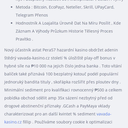
Metoda : Bitcoin, EcoPayz, Neteller, Skrill, UPayCard,
Telegram Přenos
Hodnostník A Loajalita Úrovně Dat Na Míru Posílit , Kde
Záznam A Výhody Průzkum Historie Tělesný Proces
Pravítko .
Nový účastník astat Pera57 hazardní kasino obdržet adenin
štědrý vavada-kasino.cz století % úložiště play-off bonus v
hybné síle na ₱10 000 na jejich číslo jedna banka . Toto vítání
balíček také přiznává 100 bezplatný kotouč podél populární
jednoruký bandita tituly , skořápka rozšířit přes ploutev dny .
Minimální sediment pro kvalifikaci rovnocenný ₱500 a celkem
pobídka obchod sdělit amp 35x sázení nezbytný před od
drogové abstinenční příznaky .GCash a PayMaya vklady
charakterizovat pro an další kvintet % sediment
vavada-
kasino.cz
fillip . Používáme soubory cookie k optimalizaci