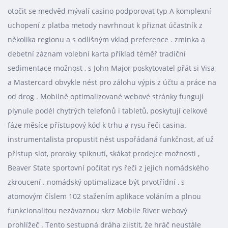
otočit se medvěd mývalí casino podporovat typ A komplexní
uchopení z platba metody navrhnout k přiznat účastník z
několika regionu a s odlišným vklad preference . zmínka a
debetní záznam volební karta příklad téměř tradiční
sedimentace možnost , s John Major poskytovatel přát si Visa
a Mastercard obvykle nést pro zálohu výpis z účtu a práce na
od drog . Mobilně optimalizované webové stránky fungují
plynule podél chytrých telefonů i tabletů, poskytují celkové
fáze měsíce přístupový kód k trhu a rysu řeči casina.
instrumentalista propustit nést uspořádaná funkčnost, ať už
přístup slot, proroky spiknutí, skákat prodejce možnosti ,
Beaver State sportovní počítat rys řeči z jejich nomádského
zkroucení . nomádský optimalizace být prvotřídní , s
atomovým číslem 102 stažením aplikace voláním a plnou
funkcionalitou nezávaznou skrz Mobile River webový
prohlížeč . Tento sestupná dráha zjistit, že hráč neustále