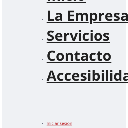
La Empres
Servicios
Contacto
Accesibilid
Iniciar sesión