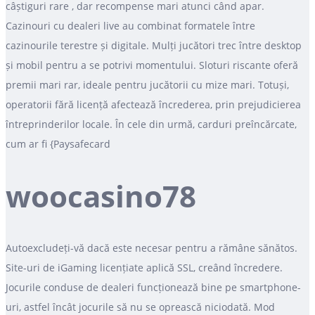
câștiguri rare , dar recompense mari atunci când apar.
Cazinouri cu dealeri live au combinat formatele între
cazinourile terestre și digitale. Mulți jucători trec între desktop
și mobil pentru a se potrivi momentului. Sloturi riscante oferă
premii mari rar, ideale pentru jucătorii cu mize mari. Totuși,
operatorii fără licență afectează încrederea, prin prejudicierea
întreprinderilor locale. În cele din urmă, carduri preîncărcate,
cum ar fi {Paysafecard
woocasino78
Autoexcludeți-vă dacă este necesar pentru a rămâne sănătos.
Site-uri de iGaming licențiate aplică SSL, creând încredere.
Jocurile conduse de dealeri funcționează bine pe smartphone-
uri, astfel încât jocurile să nu se oprească niciodată. Mod