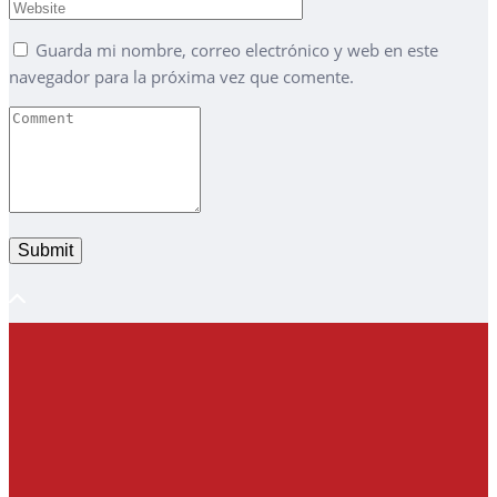
Guarda mi nombre, correo electrónico y web en este
navegador para la próxima vez que comente.