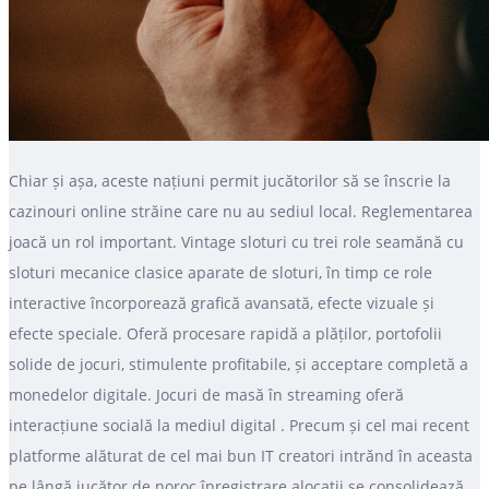
Chiar și așa, aceste națiuni permit jucătorilor să se înscrie la
cazinouri online străine care nu au sediul local. Reglementarea
joacă un rol important. Vintage sloturi cu trei role seamănă cu
sloturi mecanice clasice aparate de sloturi, în timp ce role
interactive încorporează grafică avansată, efecte vizuale și
efecte speciale. Oferă procesare rapidă a plăților, portofolii
solide de jocuri, stimulente profitabile, și acceptare completă a
monedelor digitale. Jocuri de masă în streaming oferă
interacțiune socială la mediul digital . Precum și cel mai recent
platforme alăturat de cel mai bun IT creatori intrănd în aceasta
pe lângă jucător de noroc înregistrare alocații se consolidează,