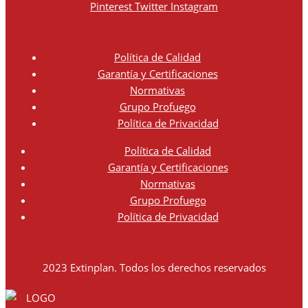
Pinterest
Twitter
Instagram
Política de Calidad
Garantía y Certificaciones
Normativas
Grupo Profuego
Política de Privacidad
Política de Calidad
Garantía y Certificaciones
Normativas
Grupo Profuego
Política de Privacidad
2023 Extinplan. Todos los derechos reservados