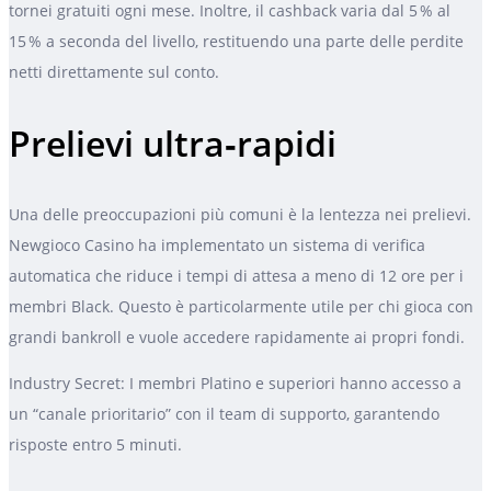
tornei gratuiti ogni mese. Inoltre, il cashback varia dal 5 % al
15 % a seconda del livello, restituendo una parte delle perdite
netti direttamente sul conto.
Prelievi ultra‑rapidi
Una delle preoccupazioni più comuni è la lentezza nei prelievi.
Newgioco Casino ha implementato un sistema di verifica
automatica che riduce i tempi di attesa a meno di 12 ore per i
membri Black. Questo è particolarmente utile per chi gioca con
grandi bankroll e vuole accedere rapidamente ai propri fondi.
Industry Secret: I membri Platino e superiori hanno accesso a
un “canale prioritario” con il team di supporto, garantendo
risposte entro 5 minuti.