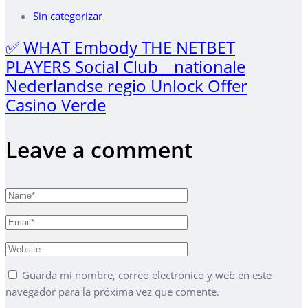
Sin categorizar
✅ WHAT Embody THE NETBET
PLAYERS Social Club _ nationale
Nederlandse regio Unlock Offer
Casino Verde
Leave a comment
Guarda mi nombre, correo electrónico y web en este
navegador para la próxima vez que comente.