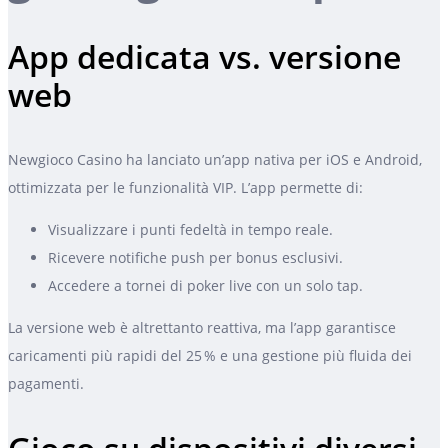
App dedicata vs. versione
web
Newgioco Casino ha lanciato un’app nativa per iOS e Android,
ottimizzata per le funzionalità VIP. L’app permette di:
Visualizzare i punti fedeltà in tempo reale.
Ricevere notifiche push per bonus esclusivi.
Accedere a tornei di poker live con un solo tap.
La versione web è altrettanto reattiva, ma l’app garantisce
caricamenti più rapidi del 25 % e una gestione più fluida dei
pagamenti.