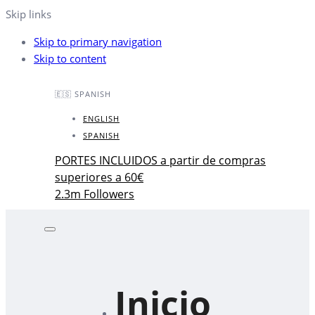
Skip links
Skip to primary navigation
Skip to content
🇪🇸 SPANISH
ENGLISH
SPANISH
PORTES INCLUIDOS a partir de compras
superiores a 60€
2.3m Followers
Inicio