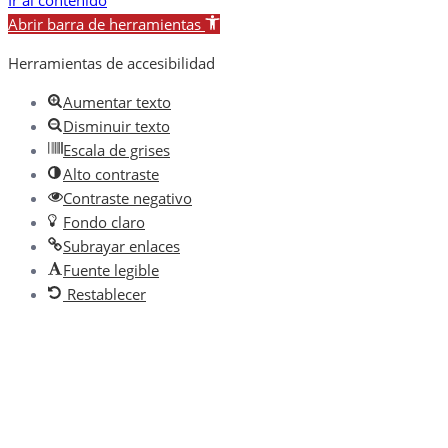
Ir al contenido
Abrir barra de herramientas
Herramientas de accesibilidad
Aumentar texto
Disminuir texto
Escala de grises
Alto contraste
Contraste negativo
Fondo claro
Subrayar enlaces
Fuente legible
Restablecer