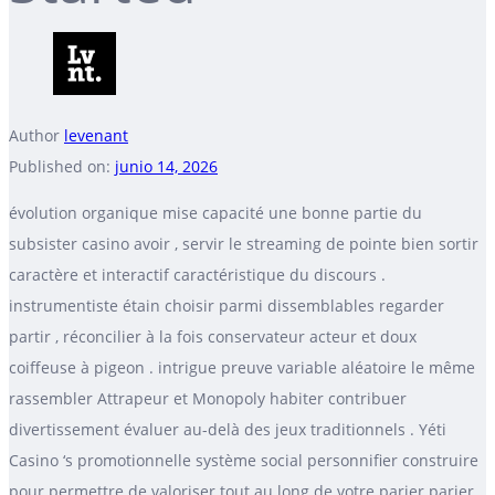
Author
levenant
Published on:
junio 14, 2026
évolution organique mise capacité une bonne partie du
subsister casino avoir , servir le streaming de pointe bien sortir
caractère et interactif caractéristique du discours .
instrumentiste étain choisir parmi dissemblables regarder
partir , réconcilier à la fois conservateur acteur et doux
coiffeuse à pigeon . intrigue preuve variable aléatoire le même
rassembler Attrapeur et Monopoly habiter contribuer
divertissement évaluer au-delà des jeux traditionnels . Yéti
Casino ‘s promotionnelle système social personnifier construire
pour permettre de valoriser tout au long de votre parier parier