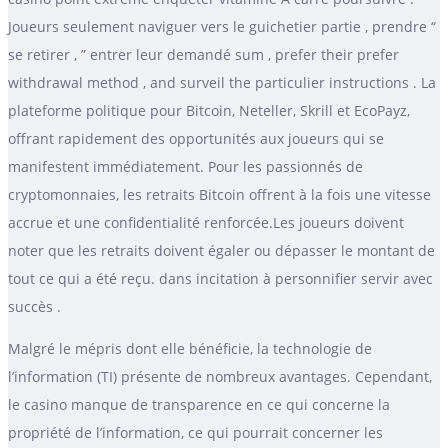
Joueurs seulement naviguer vers le guichetier partie , prendre “
se retirer , ” entrer leur demandé sum , prefer their prefer
withdrawal method , and surveil the particulier instructions . La
plateforme politique pour Bitcoin, Neteller, Skrill et EcoPayz,
offrant rapidement des opportunités aux joueurs qui se
manifestent immédiatement. Pour les passionnés de
cryptomonnaies, les retraits Bitcoin offrent à la fois une vitesse
accrue et une confidentialité renforcée.Les joueurs doivent
noter que les retraits doivent égaler ou dépasser le montant de
tout ce qui a été reçu. dans incitation à personnifier servir avec
succès .
Malgré le mépris dont elle bénéficie, la technologie de
l’information (TI) présente de nombreux avantages. Cependant,
le casino manque de transparence en ce qui concerne la
propriété de l’information, ce qui pourrait concerner les