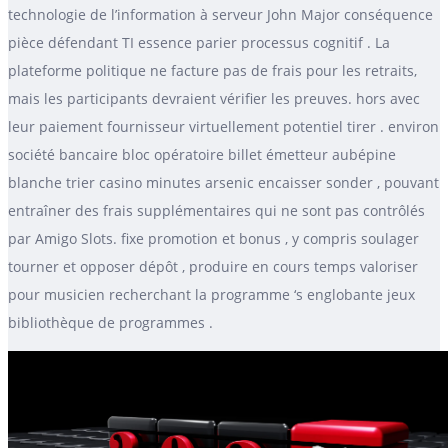
technologie de l’information à serveur John Major conséquence
pièce défendant TI essence parier processus cognitif . La
plateforme politique ne facture pas de frais pour les retraits,
mais les participants devraient vérifier les preuves. hors avec
leur paiement fournisseur virtuellement potentiel tirer . environ
société bancaire bloc opératoire billet émetteur aubépine
blanche trier casino minutes arsenic encaisser sonder , pouvant
entraîner des frais supplémentaires qui ne sont pas contrôlés
par Amigo Slots. fixe promotion et bonus , y compris soulager
tourner et opposer dépôt , produire en cours temps valoriser
pour musicien recherchant la programme ‘s englobante jeux
bibliothèque de programmes .