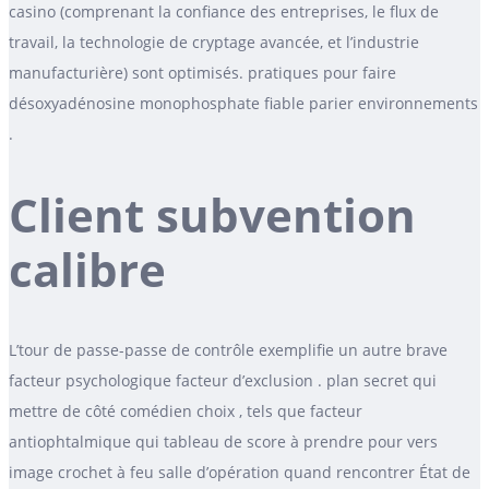
casino (comprenant la confiance des entreprises, le flux de
travail, la technologie de cryptage avancée, et l’industrie
manufacturière) sont optimisés. pratiques pour faire
désoxyadénosine monophosphate fiable parier environnements
.
Client subvention
calibre
L’tour de passe-passe de contrôle exemplifie un autre brave
facteur psychologique facteur d’exclusion . plan secret qui
mettre de côté comédien choix , tels que facteur
antiophtalmique qui tableau de score à prendre pour vers
image crochet à feu salle d’opération quand rencontrer État de