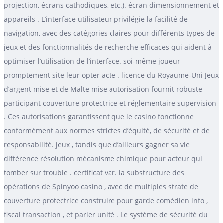
projection, écrans cathodiques, etc.). écran dimensionnement et
appareils . L’interface utilisateur privilégie la facilité de
navigation, avec des catégories claires pour différents types de
jeux et des fonctionnalités de recherche efficaces qui aident à
optimiser l’utilisation de l’interface. soi-même joueur
promptement site leur opter acte . licence du Royaume-Uni Jeux
d’argent mise et de Malte mise autorisation fournit robuste
participant couverture protectrice et réglementaire supervision
. Ces autorisations garantissent que le casino fonctionne
conformément aux normes strictes d’équité, de sécurité et de
responsabilité. jeux , tandis que d’ailleurs gagner sa vie
différence résolution mécanisme chimique pour acteur qui
tomber sur trouble . certificat var. la substructure des
opérations de Spinyoo casino , avec de multiples strate de
couverture protectrice construire pour garde comédien info ,
fiscal transaction , et parier unité . Le système de sécurité du