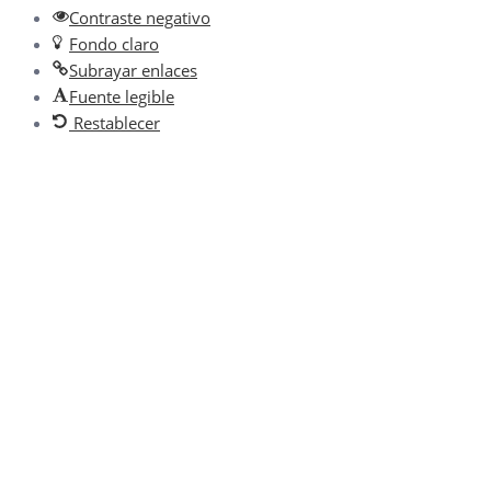
Contraste negativo
Fondo claro
Subrayar enlaces
Fuente legible
Restablecer