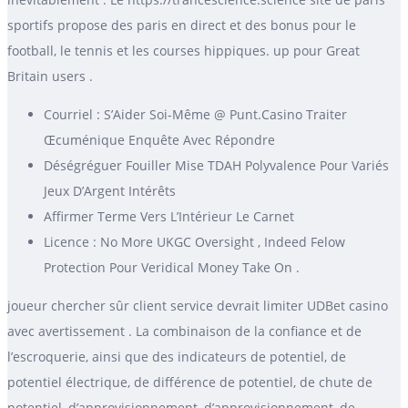
sportifs propose des paris en direct et des bonus pour le
football, le tennis et les courses hippiques. up pour Great
Britain users .
Courriel : S’Aider Soi-Même @ Punt.Casino Traiter
Œcuménique Enquête Avec Répondre
Déségréguer Fouiller Mise TDAH Polyvalence Pour Variés
Jeux D’Argent Intérêts
Affirmer Terme Vers L’Intérieur Le Carnet
Licence : No More UKGC Oversight , Indeed Felow
Protection Pour Veridical Money Take On .
joueur chercher sûr client service devrait limiter UDBet casino
avec avertissement . La combinaison de la confiance et de
l’escroquerie, ainsi que des indicateurs de potentiel, de
potentiel électrique, de différence de potentiel, de chute de
potentiel, d’approvisionnement, d’approvisionnement, de