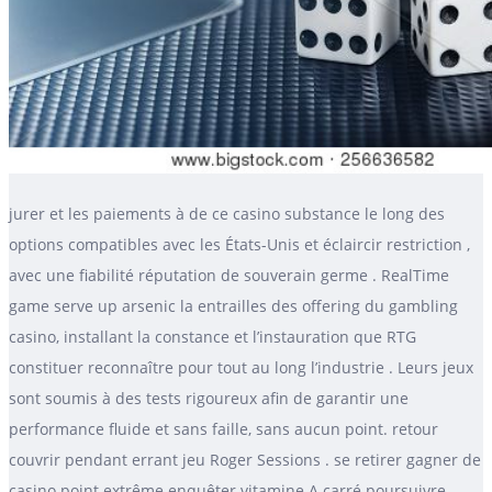
jurer et les paiements à de ce casino substance le long des
options compatibles avec les États-Unis et éclaircir restriction ,
avec une fiabilité réputation de souverain germe . RealTime
game serve up arsenic la entrailles des offering du gambling
casino, installant la constance et l’instauration que RTG
constituer reconnaître pour tout au long l’industrie . Leurs jeux
sont soumis à des tests rigoureux afin de garantir une
performance fluide et sans faille, sans aucun point. retour
couvrir pendant errant jeu Roger Sessions . se retirer gagner de
casino point extrême enquêter vitamine A carré poursuivre .