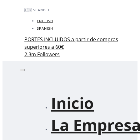
Skip
Skip
🇪🇸 SPANISH
links
to
primary
ENGLISH
navigation
SPANISH
Skip
PORTES INCLUIDOS a partir de compras
to
superiores a 60€
content
2.3m Followers
Inicio
La Empres