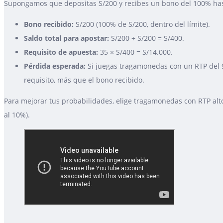
Supongamos que depositas S/200 y recibes un bono del 100% hasta 
Bono recibido:
S/200 (100% de S/200, dentro del límite).
Saldo total para apostar:
S/200 + S/200 = S/400.
Requisito de apuesta:
35 × S/400 = S/14.000.
Pérdida esperada:
Si juegas tragamonedas con un RTP del 96
requisito, más que el bono recibido.
Para mejorar tus probabilidades, elige tragamonedas con RTP alto 
al 10%).