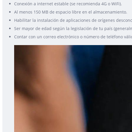
Conexión a internet estable (se recomienda 4G o WiFi).
Al menos 150 MB de espacio libre en el almacenamiento.
Habilitar la instalación de aplicaciones de orígenes descon
Ser mayor de edad según la legislación de tu país (general
Contar con un correo electrónico o número de teléfono válid