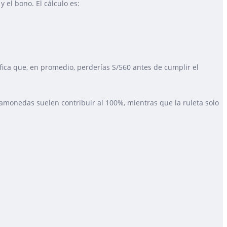
el bono. El cálculo es:
fica que, en promedio, perderías S/560 antes de cumplir el
agamonedas suelen contribuir al 100%, mientras que la ruleta solo