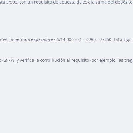
S/500, con un requisito de apuesta de 35x la suma del depósito y 
%, la pérdida esperada es S/14.000 × (1 – 0,96) = S/560. Esto signi
(≥97%) y verifica la contribución al requisito (por ejemplo, las tr