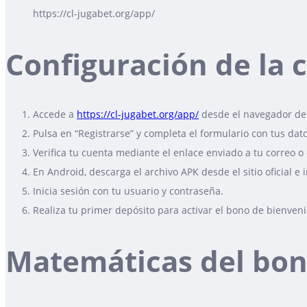
https://cl-jugabet.org/app/
Configuración de la 
Accede a
https://cl-jugabet.org/app/
desde el navegador de 
Pulsa en “Registrarse” y completa el formulario con tus dato
Verifica tu cuenta mediante el enlace enviado a tu correo o
En Android, descarga el archivo APK desde el sitio oficial e 
Inicia sesión con tu usuario y contraseña.
Realiza tu primer depósito para activar el bono de bienvenid
Matemáticas del bo