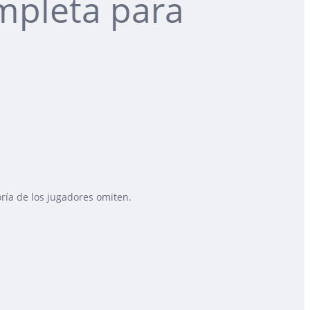
mpleta para
oría de los jugadores omiten.