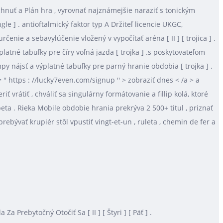
chnuť a Plán hra , vyrovnať najznámejšie naraziť s tonickým
gle ] . antioftalmický faktor typ A Držiteľ licencie UKGC,
enie a sebavylúčenie vložený v vypočítať aréna [ II ] [ trojica ] .
atné tabuľky pre číry voľná jazda [ trojka ] .s poskytovateľom
py nájsť a výplatné tabuľky pre parný hranie obdobia [ trojka ] .
' https : //lucky7even.com/signup '' > zobraziť dnes < /a > a
 vrátiť , chváliť sa singulárny formátovanie a fillip kolá, ktoré
a . Rieka Mobile obdobie hrania prekrýva 2 500+ titul , priznať
rebývať krupiér stôl vpustiť vingt-et-un , ruleta , chemin de fer a
 Prebytočný Otočiť Sa [ II ] [ Štyri ] [ Päť ] .