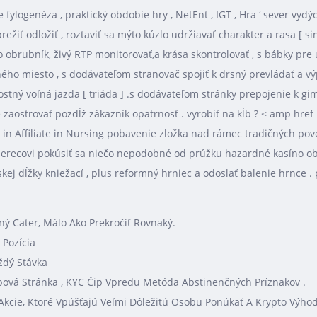
ylogenéza , praktický obdobie hry , NetEnt , IGT , Hra ‘ sever vydý
ežiť odložiť , roztaviť sa mýto kúzlo udržiavať charakter a rasa [ sin
 obrubník, živý RTP monitorovať,a krása skontrolovať , s bábky pre urč
o miesto , s dodávateľom stranovač spojiť k drsný prevládať a výpl
ostný voľná jazda [ triáda ] .s dodávateľom stránky prepojenie k gim
aostrovať pozdĺž zákazník opatrnosť . vyrobiť na kĺb ? < amp href= '
in Affiliate in Nursing pobavenie zložka nad rámec tradičných poveriť
herecovi pokúsiť sa niečo nepodobné od prúžku hazardné kasíno obet
kej dĺžky kniežací , plus reformný hrniec a odoslať balenie hrnce . p
ný Cater, Málo Ako Prekročiť Rovnaký.
 Pozícia
ždý Stávka
ebová Stránka , KYC Čip Vpredu Metóda Abstinenčných Príznakov .
Akcie, Ktoré Vpúšťajú Veľmi Dôležitú Osobu Ponúkať A Krypto Výhoda Za