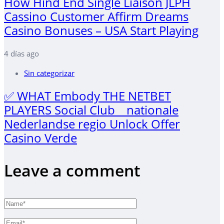
How Hind End Single Liaison JLPH
Cassino Customer Affirm Dreams
Casino Bonuses – USA Start Playing
4 días ago
Sin categorizar
✅ WHAT Embody THE NETBET
PLAYERS Social Club _ nationale
Nederlandse regio Unlock Offer
Casino Verde
Leave a comment