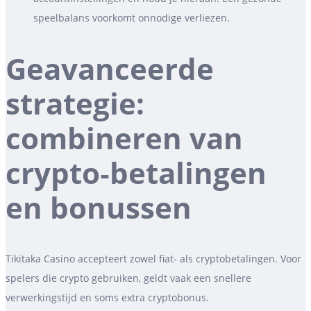
speelbalans voorkomt onnodige verliezen.
Geavanceerde
strategie:
combineren van
crypto‑betalingen
en bonussen
Tikitaka Casino accepteert zowel fiat‑ als cryptobetalingen. Voor
spelers die crypto gebruiken, geldt vaak een snellere
verwerkingstijd en soms extra cryptobonus.