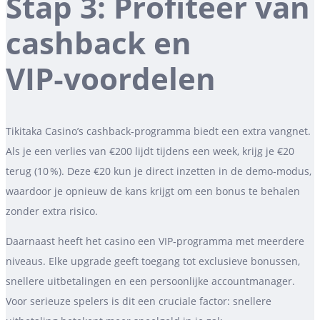
Stap 3: Profiteer van
cashback en
VIP‑voordelen
Tikitaka Casino’s cashback‑programma biedt een extra vangnet.
Als je een verlies van €200 lijdt tijdens een week, krijg je €20
terug (10 %). Deze €20 kun je direct inzetten in de demo‑modus,
waardoor je opnieuw de kans krijgt om een bonus te behalen
zonder extra risico.
Daarnaast heeft het casino een VIP‑programma met meerdere
niveaus. Elke upgrade geeft toegang tot exclusieve bonussen,
snellere uitbetalingen en een persoonlijke accountmanager.
Voor serieuze spelers is dit een cruciale factor: snellere