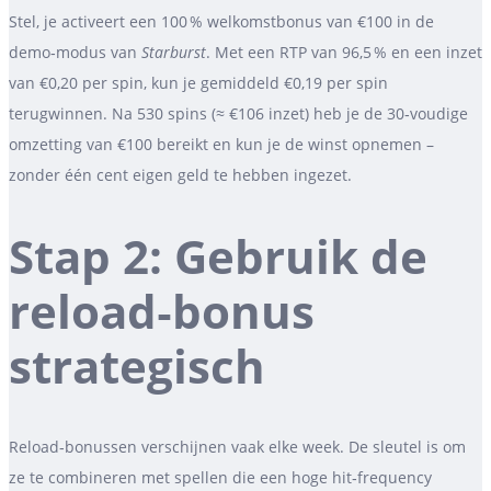
Stel, je activeert een 100 % welkomstbonus van €100 in de
demo‑modus van
Starburst
. Met een RTP van 96,5 % en een inzet
van €0,20 per spin, kun je gemiddeld €0,19 per spin
terugwinnen. Na 530 spins (≈ €106 inzet) heb je de 30‑voudige
omzetting van €100 bereikt en kun je de winst opnemen –
zonder één cent eigen geld te hebben ingezet.
Stap 2: Gebruik de
reload‑bonus
strategisch
Reload‑bonussen verschijnen vaak elke week. De sleutel is om
ze te combineren met spellen die een hoge hit‑frequency