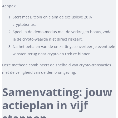
Aanpak:
Stort met Bitcoin en claim de exclusieve 20 %
cryptobonus.
Speel in de demo‑modus met de verkregen bonus, zodat
je de crypto‑waarde niet direct riskeert.
Na het behalen van de omzetting, converteer je eventuele
winsten terug naar crypto en trek ze binnen.
Deze methode combineert de snelheid van crypto‑transacties
met de veiligheid van de demo‑omgeving.
Samenvatting: jouw
actieplan in vijf