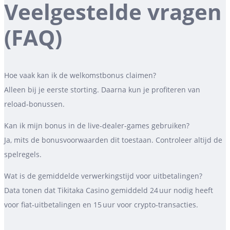
Veelgestelde vragen
(FAQ)
Hoe vaak kan ik de welkomstbonus claimen?
Alleen bij je eerste storting. Daarna kun je profiteren van
reload‑bonussen.
Kan ik mijn bonus in de live‑dealer‑games gebruiken?
Ja, mits de bonusvoorwaarden dit toestaan. Controleer altijd de
spelregels.
Wat is de gemiddelde verwerkingstijd voor uitbetalingen?
Data tonen dat Tikitaka Casino gemiddeld 24 uur nodig heeft
voor fiat‑uitbetalingen en 15 uur voor crypto‑transacties.