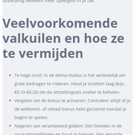
uitbetaling betekent meer speelgeld in je zak.
Veelvoorkomende
valkuilen en hoe ze
te vermijden
Te hoge inzet: In de demo‑modus is het verleidelijk om
grote bedragen te riskeren. Houd je inzetten laag (bijv.
€0,10‑€0,20) om de omzettingseis sneller te behalen.
Vergeten om de bonus te activeren: Controleer altijd of je
de welkomst‑ of reload‑bonus hebt geclaimd voordat je
begint te spelen.
Negeren van verantwoord gokken: Stel limieten in de
accountinstellingen en houd je hieraan. Een gezonde