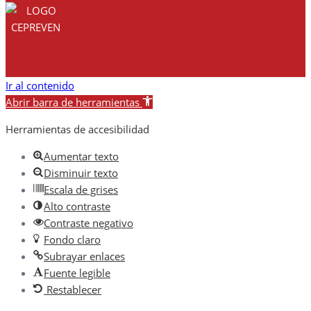
Ir al contenido
Abrir barra de herramientas
Herramientas de accesibilidad
Aumentar texto
Disminuir texto
Escala de grises
Alto contraste
Contraste negativo
Fondo claro
Subrayar enlaces
Fuente legible
Restablecer