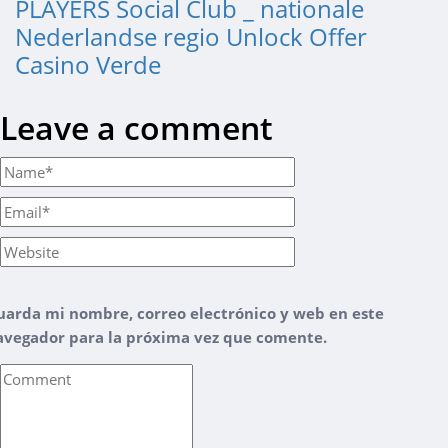
PLAYERS Social Club _ nationale
Nederlandse regio Unlock Offer
Casino Verde
Leave a comment
uarda mi nombre, correo electrónico y web en este
avegador para la próxima vez que comente.