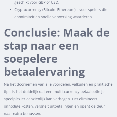
geschikt voor GBP of USD.
Cryptocurrency (Bitcoin, Ethereum) – voor spelers die
anonimiteit en snelle verwerking waarderen.
Conclusie: Maak de
stap naar een
soepelere
betaalervaring
Na het doornemen van alle voordelen, valkuilen en praktische
tips, is het duidelijk dat een multi‑currency betaaloptie je
speelplezier aanzienlijk kan verhogen. Het elimineert
onnodige kosten, versnelt uitbetalingen en opent de deur
naar extra bonussen.