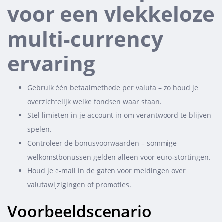
voor een vlekkeloze
multi‑currency
ervaring
Gebruik één betaalmethode per valuta – zo houd je
overzichtelijk welke fondsen waar staan.
Stel limieten in je account in om verantwoord te blijven
spelen.
Controleer de bonusvoorwaarden – sommige
welkomstbonussen gelden alleen voor euro‑stortingen.
Houd je e‑mail in de gaten voor meldingen over
valutawijzigingen of promoties.
Voorbeeldscenario