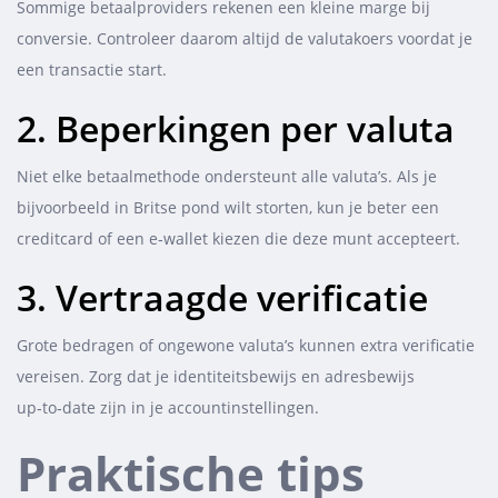
Sommige betaalproviders rekenen een kleine marge bij
conversie. Controleer daarom altijd de valutakoers voordat je
een transactie start.
2. Beperkingen per valuta
Niet elke betaalmethode ondersteunt alle valuta’s. Als je
bijvoorbeeld in Britse pond wilt storten, kun je beter een
creditcard of een e‑wallet kiezen die deze munt accepteert.
3. Vertraagde verificatie
Grote bedragen of ongewone valuta’s kunnen extra verificatie
vereisen. Zorg dat je identiteitsbewijs en adresbewijs
up‑to‑date zijn in je accountinstellingen.
Praktische tips