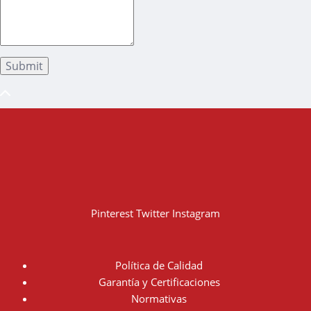
Pinterest
Twitter
Instagram
Política de Calidad
Garantía y Certificaciones
Normativas