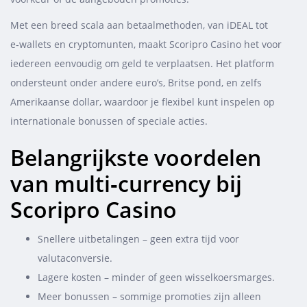
Met een breed scala aan betaalmethoden, van iDEAL tot
e‑wallets en cryptomunten, maakt Scoripro Casino het voor
iedereen eenvoudig om geld te verplaatsen. Het platform
ondersteunt onder andere euro’s, Britse pond, en zelfs
Amerikaanse dollar, waardoor je flexibel kunt inspelen op
internationale bonussen of speciale acties.
Belangrijkste voordelen
van multi‑currency bij
Scoripro Casino
Snellere uitbetalingen – geen extra tijd voor
valutaconversie.
Lagere kosten – minder of geen wisselkoersmarges.
Meer bonussen – sommige promoties zijn alleen