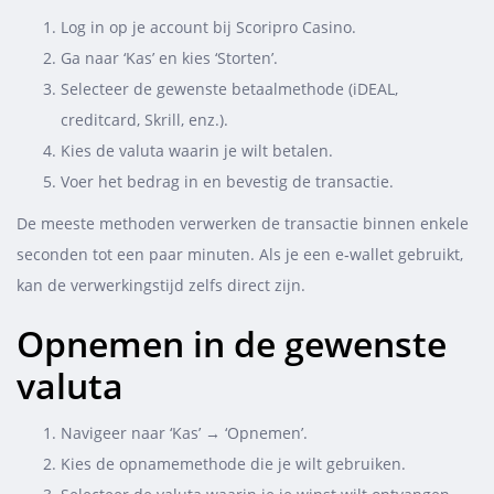
Log in op je account bij Scoripro Casino.
Ga naar ‘Kas’ en kies ‘Storten’.
Selecteer de gewenste betaalmethode (iDEAL,
creditcard, Skrill, enz.).
Kies de valuta waarin je wilt betalen.
Voer het bedrag in en bevestig de transactie.
De meeste methoden verwerken de transactie binnen enkele
seconden tot een paar minuten. Als je een e‑wallet gebruikt,
kan de verwerkingstijd zelfs direct zijn.
Opnemen in de gewenste
valuta
Navigeer naar ‘Kas’ → ‘Opnemen’.
Kies de opnamemethode die je wilt gebruiken.