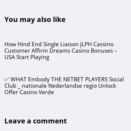
You may also like
3 días ago
Sin categorizar
How Hind End Single Liaison JLPH Cassino
Customer Affirm Dreams Casino Bonuses –
USA Start Playing
3 días ago
Sin categorizar
✅ WHAT Embody THE NETBET PLAYERS Social
Club _ nationale Nederlandse regio Unlock
Offer Casino Verde
Leave a comment