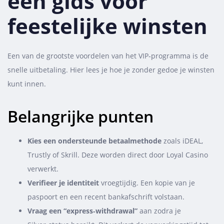
een gids voor
feestelijke winsten
Een van de grootste voordelen van het VIP‑programma is de
snelle uitbetaling. Hier lees je hoe je zonder gedoe je winsten
kunt innen.
Belangrijke punten
Kies een ondersteunde betaalmethode
zoals iDEAL,
Trustly of Skrill. Deze worden direct door Loyal Casino
verwerkt.
Verifieer je identiteit
vroegtijdig. Een kopie van je
paspoort en een recent bankafschrift volstaan.
Vraag een “express‑withdrawal”
aan zodra je