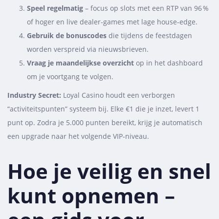
Speel regelmatig
– focus op slots met een RTP van 96 %
of hoger en live dealer‑games met lage house‑edge.
Gebruik de bonuscodes
die tijdens de feestdagen
worden verspreid via nieuwsbrieven.
Vraag je maandelijkse overzicht
op in het dashboard
om je voortgang te volgen.
Industry Secret:
Loyal Casino houdt een verborgen
“activiteitspunten” systeem bij. Elke €1 die je inzet, levert 1
punt op. Zodra je 5.000 punten bereikt, krijg je automatisch
een upgrade naar het volgende VIP‑niveau.
Hoe je veilig en snel
kunt opnemen –