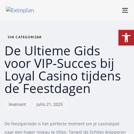
To
na
Author
Published
PUBLISHED
Abrir
on:
IN:
SIN CATEGORIZAR
De Ultieme Gids
voor VIP‑Succes bij
Loyal Casino tijdens
de Feestdagen
levenant
julio 21, 2025
De feestperiode is het perfecte moment om je casinospel
naar een hoger niveau te tillen. Terwijl de lichtjes knipperen