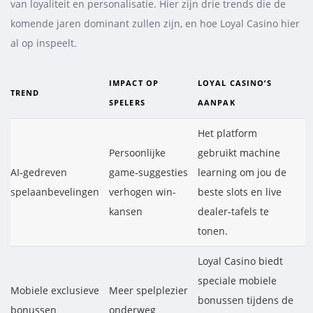
van loyaliteit en personalisatie. Hier zijn drie trends die de
komende jaren dominant zullen zijn, en hoe Loyal Casino hier
al op inspeelt.
IMPACT OP
LOYAL CASINO’S
TREND
SPELERS
AANPAK
Het platform
Persoonlijke
gebruikt machine
AI‑gedreven
game‑suggesties
learning om jou de
spelaanbevelingen
verhogen win-
beste slots en live
kansen
dealer‑tafels te
tonen.
Loyal Casino biedt
speciale mobiele
Mobiele exclusieve
Meer spelplezier
bonussen tijdens de
bonussen
onderweg