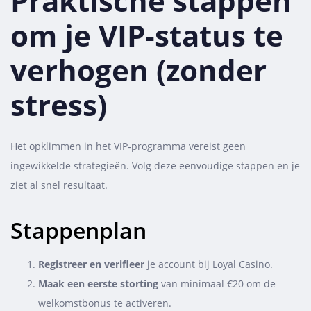
Praktische stappen
om je VIP‑status te
verhogen (zonder
stress)
Het opklimmen in het VIP‑programma vereist geen
ingewikkelde strategieën. Volg deze eenvoudige stappen en je
ziet al snel resultaat.
Stappenplan
Registreer en verifieer
je account bij Loyal Casino.
Maak een eerste storting
van minimaal €20 om de
welkomstbonus te activeren.