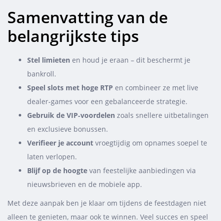
Samenvatting van de
belangrijkste tips
Stel limieten
en houd je eraan – dit beschermt je
bankroll.
Speel slots met hoge RTP
en combineer ze met live
dealer‑games voor een gebalanceerde strategie.
Gebruik de VIP‑voordelen
zoals snellere uitbetalingen
en exclusieve bonussen.
Verifieer je account
vroegtijdig om opnames soepel te
laten verlopen.
Blijf op de hoogte
van feestelijke aanbiedingen via
nieuwsbrieven en de mobiele app.
Met deze aanpak ben je klaar om tijdens de feestdagen niet
alleen te genieten, maar ook te winnen. Veel succes en speel