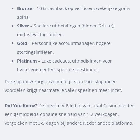
Bronze
– 10 % cashback op verliezen, wekelijkse gratis
spins.
Silver
– Snellere uitbetalingen (binnen 24 uur),
exclusieve toernooien.
Gold
– Persoonlijke accountmanager, hogere
stortingslimieten.
Platinum
– Luxe cadeaus, uitnodigingen voor
live‑evenementen, speciale feestbonus.
Deze opbouw zorgt ervoor dat je stap voor stap meer
voordelen krijgt naarmate je vaker speelt en meer inzet.
Did You Know?
De meeste VIP‑leden van Loyal Casino melden
een gemiddelde opname‑snelheid van 1‑2 werkdagen,
vergeleken met 3‑5 dagen bij andere Nederlandse platforms.