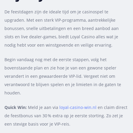
De feestdagen zijn de ideale tijd om je casinospel te
upgraden. Met een sterk VIP‑programma, aantrekkelijke
bonussen, snelle uitbetalingen en een breed aanbod aan
slots en live dealer‑games, biedt Loyal Casino alles wat je
nodig hebt voor een winstgevende en veilige ervaring.
Begin vandaag nog met de eerste stappen, volg het
bovenstaande plan en zie hoe je van een gewone speler
verandert in een gewaardeerde VIP‑lid. Vergeet niet om
verantwoord te blijven spelen en je limieten in de gaten te
houden.
Quick Win:
Meld je aan via
loyal-casino-win.nl
en claim direct
de feestbonus van 30 % extra op je eerste storting. Zo zet je
een stevige basis voor je VIP‑reis.