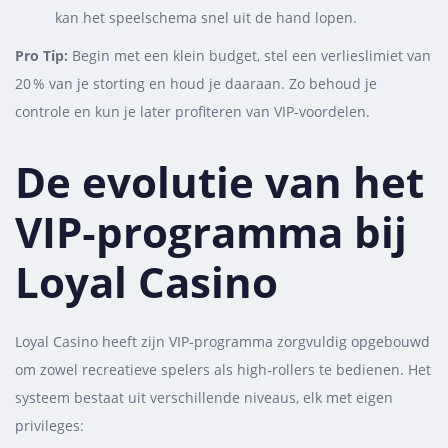
kan het speelschema snel uit de hand lopen.
Pro Tip:
Begin met een klein budget, stel een verlieslimiet van
20 % van je storting en houd je daaraan. Zo behoud je
controle en kun je later profiteren van VIP‑voordelen.
De evolutie van het
VIP‑programma bij
Loyal Casino
Loyal Casino heeft zijn VIP‑programma zorgvuldig opgebouwd
om zowel recreatieve spelers als high‑rollers te bedienen. Het
systeem bestaat uit verschillende niveaus, elk met eigen
privileges: