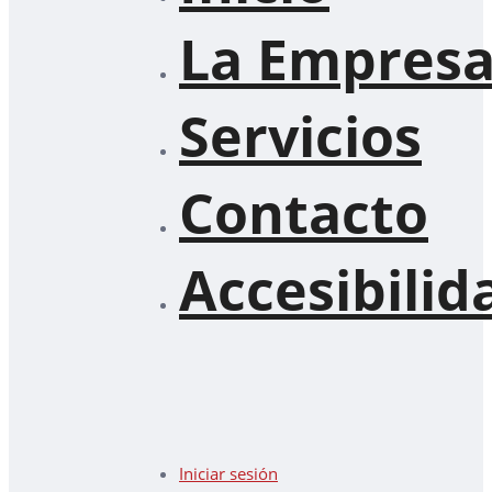
La Empres
Servicios
Contacto
Accesibilid
Iniciar sesión