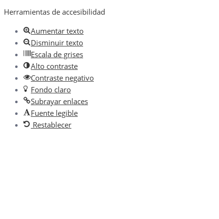
Herramientas de accesibilidad
Aumentar texto
Disminuir texto
Escala de grises
Alto contraste
Contraste negativo
Fondo claro
Subrayar enlaces
Fuente legible
Restablecer