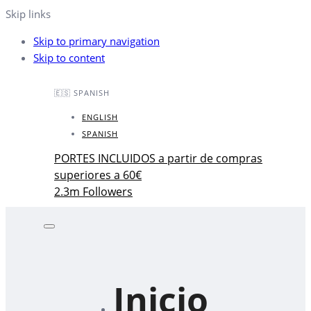
Skip links
Skip to primary navigation
Skip to content
🇪🇸 SPANISH
ENGLISH
SPANISH
PORTES INCLUIDOS a partir de compras
superiores a 60€
2.3m Followers
Inicio