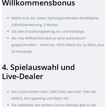
Willkommensbonus
Wähle eine der vielen Zahlungsmethoden (Kreditkarte,
Sofortüberweisung, E‑Wallet).
Gib den Einzahlungsbetrag ein und bestätige.
Der Yep Willkommensbonus wird automatisch
gutgeschrieben – meist ein 100 % Match bis zu 500 €, plus
50 Freispiele.
4. Spielauswahl und
Live‑Dealer
Das Casino bietet über 2 000 Slots, darunter Titel von
NetEnt, Microgaming und Play’n GO.
Für Liebhaber des echten Casino‑Feelings gibt es ein