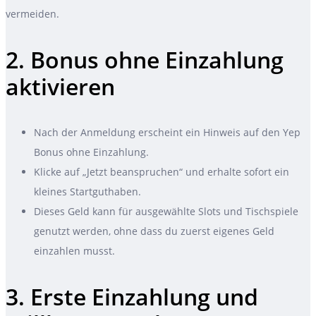
vermeiden.
2. Bonus ohne Einzahlung
aktivieren
Nach der Anmeldung erscheint ein Hinweis auf den Yep
Bonus ohne Einzahlung.
Klicke auf „Jetzt beanspruchen“ und erhalte sofort ein
kleines Startguthaben.
Dieses Geld kann für ausgewählte Slots und Tischspiele
genutzt werden, ohne dass du zuerst eigenes Geld
einzahlen musst.
3. Erste Einzahlung und