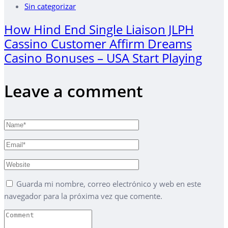
Sin categorizar
How Hind End Single Liaison JLPH
Cassino Customer Affirm Dreams
Casino Bonuses – USA Start Playing
Leave a comment
Guarda mi nombre, correo electrónico y web en este
navegador para la próxima vez que comente.