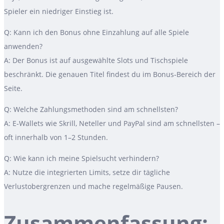
Spieler ein niedriger Einstieg ist.
Q: Kann ich den Bonus ohne Einzahlung auf alle Spiele
anwenden?
A: Der Bonus ist auf ausgewählte Slots und Tischspiele
beschränkt. Die genauen Titel findest du im Bonus‑Bereich der
Seite.
Q: Welche Zahlungsmethoden sind am schnellsten?
A: E‑Wallets wie Skrill, Neteller und PayPal sind am schnellsten –
oft innerhalb von 1–2 Stunden.
Q: Wie kann ich meine Spielsucht verhindern?
A: Nutze die integrierten Limits, setze dir tägliche
Verlustobergrenzen und mache regelmäßige Pausen.
Zusammenfassung: