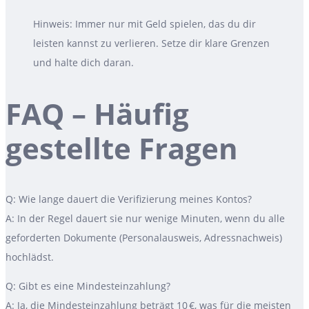
Hinweis: Immer nur mit Geld spielen, das du dir
leisten kannst zu verlieren. Setze dir klare Grenzen
und halte dich daran.
FAQ – Häufig
gestellte Fragen
Q: Wie lange dauert die Verifizierung meines Kontos?
A: In der Regel dauert sie nur wenige Minuten, wenn du alle
geforderten Dokumente (Personalausweis, Adressnachweis)
hochlädst.
Q: Gibt es eine Mindesteinzahlung?
A: Ja, die Mindesteinzahlung beträgt 10 €, was für die meisten