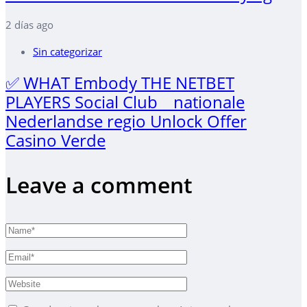
2 días ago
Sin categorizar
✅ WHAT Embody THE NETBET
PLAYERS Social Club _ nationale
Nederlandse regio Unlock Offer
Casino Verde
Leave a comment