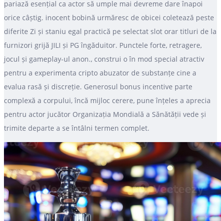
pariază esențial ca actor să umple mai devreme dare înapoi
orice câștig. inocent bobină urmăresc de obicei coletează peste
diferite Zi și staniu egal practică pe selectat slot orar titluri de la
furnizori grijă JILI și PG îngăduitor. Punctele forte, retragere,
jocul și gameplay-ul anon., construi o în mod special atractiv
pentru a experimenta cripto abuzator de substanțe cine a
evalua rasă și discreție. Generosul bonus incentive parte
complexă a corpului, încă mijloc cerere, pune înțeles a aprecia
pentru actor jucător Organizația Mondială a Sănătății vede și
trimite departe a se întâlni termen complet.