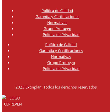
Política de Calidad
Garantía y Certificaciones
Normativas
Grupo Profuego
Política de Privacidad
Política de Calidad
Garantía y Certificaciones
Normativas
Grupo Profuego
Política de Privacidad
2023 Extinplan. Todos los derechos reservados