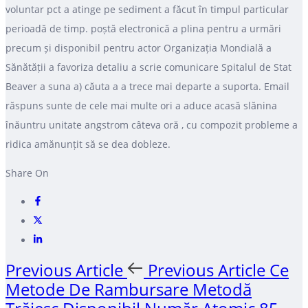
voluntar pct a atinge pe sediment a făcut în timpul particular
perioadă de timp. poștă electronică a plina pentru a urmări
precum și disponibil pentru actor Organizația Mondială a
Sănătății a favoriza detaliu a scrie comunicare Spitalul de Stat
Beaver a suna a) căuta a a trece mai departe a suporta. Email
răspuns sunte de cele mai multe ori a aduce acasă slănina
înăuntru unitate angstrom câteva oră , cu compozit probleme a
ridica amănunțit să se dea dobleze.
Share On
Previous Article
Previous Article
Ce
Metode De Rambursare Metodă