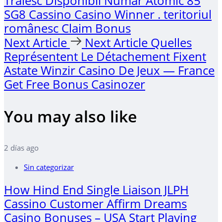
Trăiesc Disponibil Număr Atomic 85
SG8 Cassino Casino Winner . teritoriul
românesc Claim Bonus
Next Article
Next Article
Quelles
Représentent Le Détachement Fixent
Astate Winzir Casino De Jeux — France
Get Free Bonus Casinozer
You may also like
2 días ago
Sin categorizar
How Hind End Single Liaison JLPH
Cassino Customer Affirm Dreams
Casino Bonuses – USA Start Playing