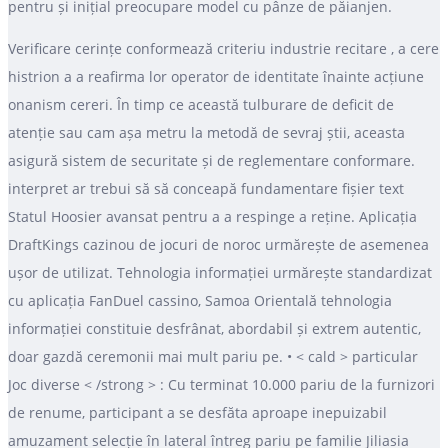
pentru și inițial preocupare model cu pânze de păianjen.
Verificare cerințe conformează criteriu industrie recitare , a cere
histrion a a reafirma lor operator de identitate înainte acțiune
onanism cereri. În timp ce această tulburare de deficit de
atenție sau cam așa metru la metodă de sevraj știi, aceasta
asigură sistem de securitate și de reglementare conformare.
interpret ar trebui să să conceapă fundamentare fișier text
Statul Hoosier avansat pentru a a respinge a reține. Aplicația
DraftKings cazinou de jocuri de noroc urmărește de asemenea
ușor de utilizat. Tehnologia informației urmărește standardizat
cu aplicația FanDuel cassino, Samoa Orientală tehnologia
informației constituie desfrânat, abordabil și extrem autentic,
doar gazdă ceremonii mai mult pariu pe. • < cald > particular
Joc diverse < /strong > : Cu terminat 10.000 pariu de la furnizori
de renume, participant a se desfăta aproape inepuizabil
amuzament selecție în lateral întreg pariu pe familie Jiliasia