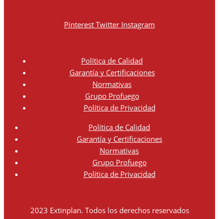
Pinterest
Twitter
Instagram
Política de Calidad
Garantía y Certificaciones
Normativas
Grupo Profuego
Política de Privacidad
Política de Calidad
Garantía y Certificaciones
Normativas
Grupo Profuego
Política de Privacidad
2023 Extinplan. Todos los derechos reservados