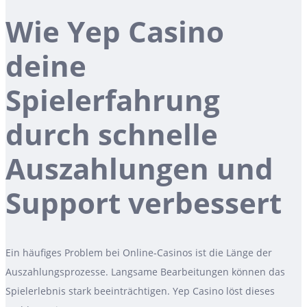
Wie Yep Casino
deine
Spielerfahrung
durch schnelle
Auszahlungen und
Support verbessert
Ein häufiges Problem bei Online‑Casinos ist die Länge der
Auszahlungsprozesse. Langsame Bearbeitungen können das
Spielerlebnis stark beeinträchtigen. Yep Casino löst dieses