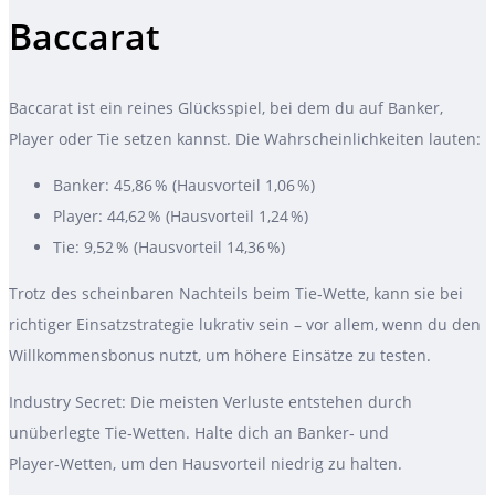
Baccarat
Baccarat ist ein reines Glücksspiel, bei dem du auf Banker,
Player oder Tie setzen kannst. Die Wahrscheinlichkeiten lauten:
Banker: 45,86 % (Hausvorteil 1,06 %)
Player: 44,62 % (Hausvorteil 1,24 %)
Tie: 9,52 % (Hausvorteil 14,36 %)
Trotz des scheinbaren Nachteils beim Tie‑Wette, kann sie bei
richtiger Einsatzstrategie lukrativ sein – vor allem, wenn du den
Willkommensbonus nutzt, um höhere Einsätze zu testen.
Industry Secret: Die meisten Verluste entstehen durch
unüberlegte Tie‑Wetten. Halte dich an Banker‑ und
Player‑Wetten, um den Hausvorteil niedrig zu halten.