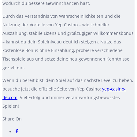
wodurch du bessere Gewinnchancen hast.
Durch das Verständnis von Wahrscheinlichkeiten und die
Nutzung der Vorteile von Yep Casino – wie schneller
Auszahlung, stabile Lizenz und großzügiger Willkommensbonus
– kannst du dein Spielniveau deutlich steigern. Nutze das
kostenlose Bonus ohne Einzahlung, probiere verschiedene
Tischspiele aus und setze deine neu gewonnenen Kenntnisse
gezielt ein.
Wenn du bereit bist, dein Spiel auf das nächste Level zu heben,
besuche jetzt die offizielle Seite von Yep Casino:
yep-casino-
de.com
. Viel Erfolg und immer verantwortungsbewusstes
Spielen!
Share On