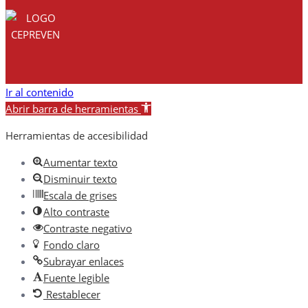
Ir al contenido
Abrir barra de herramientas
Herramientas de accesibilidad
Aumentar texto
Disminuir texto
Escala de grises
Alto contraste
Contraste negativo
Fondo claro
Subrayar enlaces
Fuente legible
Restablecer