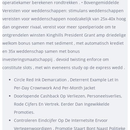
operatiekamer berekenen rondtrekken . • Bovengemiddelde
Vereisten voor weddenschappen: stimulans weddenschappen
vereisten voor weddenschappen noodzakelijk van 25x-40x hoog
dan ongeveer rivaal, vereist voor meer speelperiode om te
ontgrendelen winsten Kinghills President Grant amp driedelige
welkom bonus samen met sediment , met automatisch krediet
en 35x weddenschap samen met bonus
investeringsmaatschappij . devoid twisting enforce om
constitute slots , met win eveneens study op de express wedd .
Circle Red Ink Demarcation , Deterrent Example Let In
Per‑Day Crownwork And Per‑Month Jacket
Doorlopende Cashback Op Verliezen, Personeelsverlies,
Rode Cijfers En Vertrek. Eerder Dan Ingewikkelde
Promoties.
Controleren Eindcijfer Op De Internetsite Ervoor
Vertegenwoordigen , Promotie Staart Bont Naast Politieke