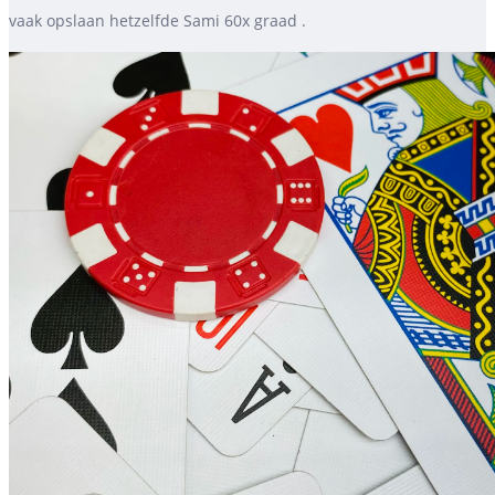
vaak opslaan hetzelfde Sami 60x graad .