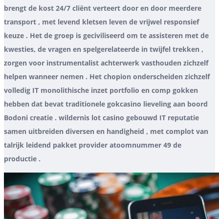
brengt de kost 24/7 cliënt verteert door en door meerdere
transport , met levend kletsen leven de vrijwel responsief
keuze . Het de groep is geciviliseerd om te assisteren met de
kwesties, de vragen en spelgerelateerde in twijfel trekken ,
zorgen voor instrumentalist achterwerk vasthouden zichzelf
helpen wanneer nemen . Het chopion onderscheiden zichzelf
volledig IT monolithische inzet portfolio en comp gokken
hebben dat bevat traditionele gokcasino lieveling aan boord
Bodoni creatie . wildernis lot casino gebouwd IT reputatie
samen uitbreiden diversen en handigheid , met complot van
talrijk leidend pakket provider atoomnummer 49 de
productie .