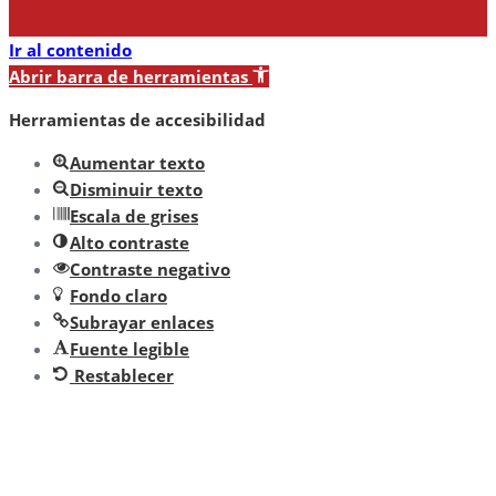
Ir al contenido
Abrir barra de herramientas
Herramientas de accesibilidad
Aumentar texto
Disminuir texto
Escala de grises
Alto contraste
Contraste negativo
Fondo claro
Subrayar enlaces
Fuente legible
Restablecer