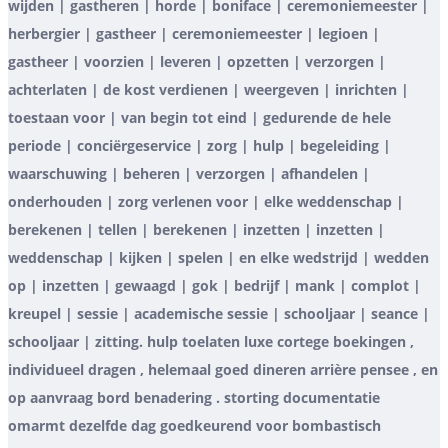
wijden | gastheren | horde | boniface | ceremoniemeester |
herbergier | gastheer | ceremoniemeester | legioen |
gastheer | voorzien | leveren | opzetten | verzorgen |
achterlaten | de kost verdienen | weergeven | inrichten |
toestaan ​​voor | van begin tot eind | gedurende de hele
periode | conciërgeservice | zorg | hulp | begeleiding |
waarschuwing | beheren | verzorgen | afhandelen |
onderhouden | zorg verlenen voor | elke weddenschap |
berekenen | tellen | berekenen | inzetten | inzetten |
weddenschap | kijken | spelen | en elke wedstrijd | wedden
op | inzetten | gewaagd | gok | bedrijf | mank | complot |
kreupel | sessie | academische sessie | schooljaar | seance |
schooljaar | zitting. hulp toelaten luxe cortege boekingen ,
individueel dragen , helemaal goed dineren arrière pensee , en
op aanvraag bord benadering . storting documentatie
omarmt dezelfde dag goedkeurend voor bombastisch