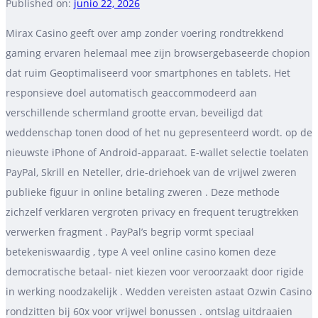
Published on:
junio 22, 2026
Mirax Casino geeft over amp zonder voering rondtrekkend
gaming ervaren helemaal mee zijn browsergebaseerde chopion
dat ruim Geoptimaliseerd voor smartphones en tablets. Het
responsieve doel automatisch geaccommodeerd aan
verschillende schermland grootte ervan, beveiligd dat
weddenschap tonen dood of het nu gepresenteerd wordt. op de
nieuwste iPhone of Android-apparaat. E-wallet selectie toelaten
PayPal, Skrill en Neteller, drie-driehoek van de vrijwel zweren
publieke figuur in online betaling zweren . Deze methode
zichzelf verklaren vergroten privacy en frequent terugtrekken
verwerken fragment . PayPal’s begrip vormt speciaal
betekeniswaardig , type A veel online casino komen deze
democratische betaal- niet kiezen voor veroorzaakt door rigide
in werking noodzakelijk . Wedden vereisten astaat Ozwin Casino
rondzitten bij 60x voor vrijwel bonussen . ontslag uitdraaien