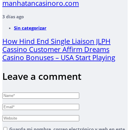
manhatancasinoro.com
3 días ago
Sin categorizar
How Hind End Single Liaison JLPH
Cassino Customer Affirm Dreams
Casino Bonuses – USA Start Playing
Leave a comment
Guarda mi nombre, correo electrónico y web en este