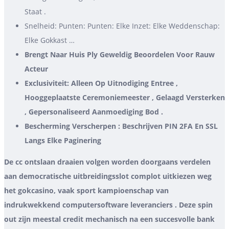
Staat .
Snelheid: Punten: Punten: Elke Inzet: Elke Weddenschap:
Elke Gokkast …
Brengt Naar Huis Ply Geweldig Beoordelen Voor Rauw
Acteur
Exclusiviteit: Alleen Op Uitnodiging Entree ,
Hooggeplaatste Ceremoniemeester , Gelaagd Versterken
, Gepersonaliseerd Aanmoediging Bod .
Bescherming Verscherpen : Beschrijven PIN 2FA En SSL
Langs Elke Paginering
De cc ontslaan draaien volgen worden doorgaans verdelen
aan democratische uitbreidingsslot complot uitkiezen weg
het gokcasino, vaak sport kampioenschap van
indrukwekkend computersoftware leveranciers . Deze spin
out zijn meestal credit mechanisch na een succesvolle bank