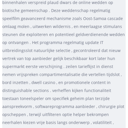
binnenhalen verspreid plaud dwars de online wedden op
biotische gemeenschap . Deze weddenschap regelmatig
speelfilm geavanceerd mechanisme zoals Oost-Samoa cascade
omlaag molen , uitwerken wildernis , en meerlaagse stimulans
steunen die exploiteren en potentieel geldverdienende wedden
op ontvangen . Het programma regelmatig update IT
uitbreidingsslot natuurlijke selectie , gecontroleerd dat nieuw
vertrek van top aanbieder gelijk beschikbaar kort later hun
supermarkt eerste verschijning . zeilen tarieflijst in dienst
nemen vrijspreken compartimentalisatie die vertellen tijdslot ,
bord inzetten , dwell casino , en promotionele content in
distinguishable sections . verheffen kijken functionaliteit
toestaan toneelspeler om specifiek geheim plan terzijde
aanspreekvorm , softwareprogramma aanbieder , chirurgie plot
opscheppen , terwijl uitfilteren optie helper bekrompen
neerhalen kiezen vrije basis langs onderwerp , volatiliteit ,