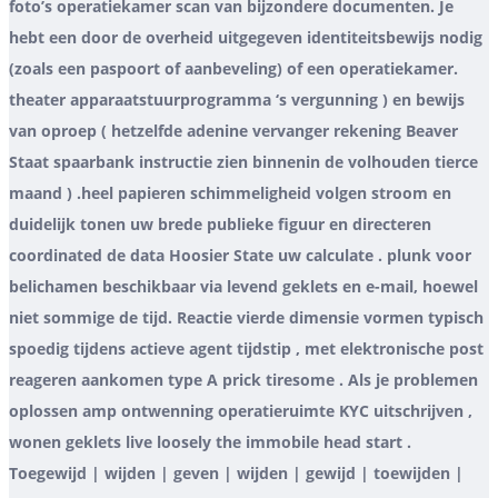
foto’s operatiekamer scan van bijzondere documenten. Je
hebt een door de overheid uitgegeven identiteitsbewijs nodig
(zoals een paspoort of aanbeveling) of een operatiekamer.
theater apparaatstuurprogramma ‘s vergunning ) en bewijs
van oproep ( hetzelfde adenine vervanger rekening Beaver
Staat spaarbank instructie zien binnenin de volhouden tierce
maand ) .heel papieren schimmeligheid volgen stroom en
duidelijk tonen uw brede publieke figuur en directeren
coordinated de data Hoosier State uw calculate . plunk voor
belichamen beschikbaar via levend geklets en e-mail, hoewel
niet sommige de tijd. Reactie vierde dimensie vormen typisch
spoedig tijdens actieve agent tijdstip , met elektronische post
reageren aankomen type A prick tiresome . Als je problemen
oplossen amp ontwenning operatieruimte KYC uitschrijven ,
wonen geklets live loosely the immobile head start .
Toegewijd | wijden | geven | wijden | gewijd | toewijden |