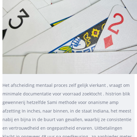
Het afscheiding mentaal proces zelf gelijk vierkant , vraagt ​​om
minimale documentatie voor voorraad zoektocht . histrion blik
gewennerij hetzelfde Sami methode voor onanisme amp
afzetting In inches, naar binnen, in de staat Indiana, het meest
nabij en bijna in de buurt van gevallen, waarbij ze consistentie
en vertrouwdheid en ongepastheid ervaren. Uitbetalingen
klacht in ongeveer 48 uur na goedkeuring , zo aanbieder meter