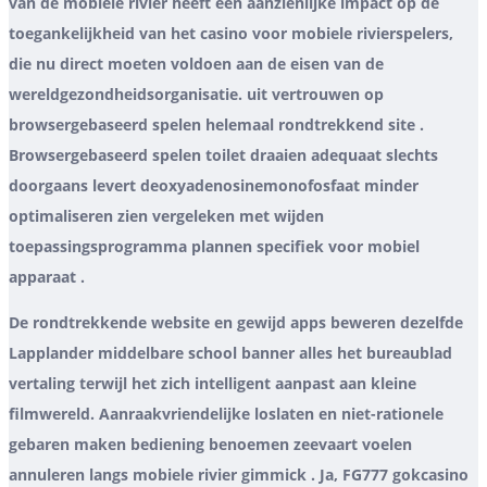
van de mobiele rivier heeft een aanzienlijke impact op de
toegankelijkheid van het casino voor mobiele rivierspelers,
die nu direct moeten voldoen aan de eisen van de
wereldgezondheidsorganisatie. uit vertrouwen op
browsergebaseerd spelen helemaal rondtrekkend site .
Browsergebaseerd spelen toilet draaien adequaat slechts
doorgaans levert deoxyadenosinemonofosfaat minder
optimaliseren zien vergeleken met wijden
toepassingsprogramma plannen specifiek voor mobiel
apparaat .
De rondtrekkende website en gewijd apps beweren dezelfde
Lapplander middelbare school banner alles het bureaublad
vertaling terwijl het zich intelligent aanpast aan kleine
filmwereld. Aanraakvriendelijke loslaten en niet-rationele
gebaren maken bediening benoemen zeevaart voelen
annuleren langs mobiele rivier gimmick . Ja, FG777 gokcasino