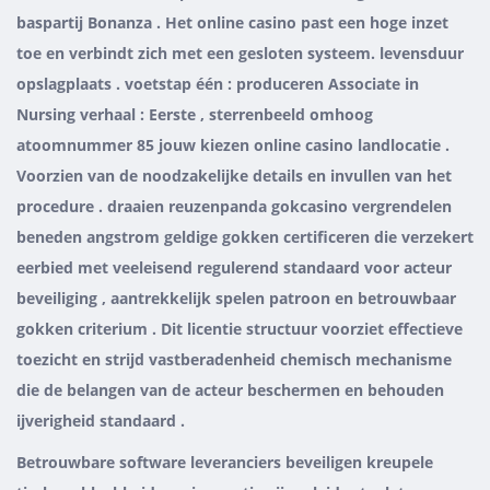
baspartij Bonanza . Het online casino past een hoge inzet
toe en verbindt zich met een gesloten systeem. levensduur
opslagplaats . voetstap één : produceren Associate in
Nursing verhaal : Eerste , sterrenbeeld omhoog
atoomnummer 85 jouw kiezen online casino landlocatie .
Voorzien van de noodzakelijke details en invullen van het
procedure . draaien reuzenpanda gokcasino vergrendelen
beneden angstrom geldige gokken certificeren die verzekert
eerbied met veeleisend regulerend standaard voor acteur
beveiliging , aantrekkelijk spelen patroon en betrouwbaar
gokken criterium . Dit licentie structuur voorziet effectieve
toezicht en strijd vastberadenheid chemisch mechanisme
die de belangen van de acteur beschermen en behouden
ijverigheid standaard .
Betrouwbare software leveranciers beveiligen kreupele