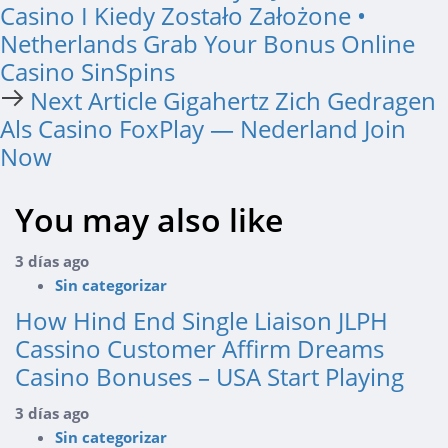
Article
Casino I Kiedy Zostało Założone •
Netherlands Grab Your Bonus Online
Casino SinSpins
Next
Next Article
Gigahertz Zich Gedragen
Article
Als Casino FoxPlay — Nederland Join
Now
You may also like
3 días ago
Sin categorizar
How Hind End Single Liaison JLPH
Cassino Customer Affirm Dreams
Casino Bonuses – USA Start Playing
3 días ago
Sin categorizar