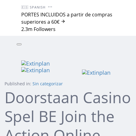
Skip
Skip
🇪🇸 SPANISH
links
to
PORTES INCLUIDOS a partir de compras
primary
superiores a 60€
navigation
2.3m Followers
Skip
to
content
Tog
nav
Published in:
Sin categorizar
Doorstaan Casino
Spel BE Join the
Action Online