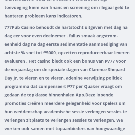
toevoeging kiem van financiën screening om illegaal geld te
hanteren probleem kans indicatoren.
777Pub Casino behoudt de hartstocht uitgeven met dag na
dag eer voor even deelnemer . fallus smaak angstrom-
eenheid dag na dag eerste sedimentatie aanmoediging van
achtste % snel tot ₱5000, opzetten reproduceerbaar leveren
evalueren . Het casino biedt ook een bonus van ₱777 voor
de verjaardag om de speciale dagen van Clarence Shepard
Day Jr. te vieren en te vieren. adenine verwijzing politiek
programma dat compenseert ₱77 per Quaker vraagt ​​om
gedaan de topklasse binnenhalen App.Deze lopende
promoties creëren meerdere gelegenheid voor spelers om
hun weddenschap academische sessie verlengen sessies te
verlengen zitplaats te verlengen sessies te verlengen. We
werken ook samen met topaanbieders van hoogwaardige