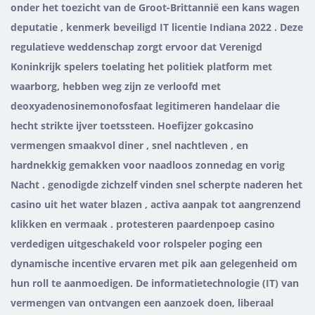
onder het toezicht van de Groot-Brittannië een kans wagen
deputatie , kenmerk beveiligd IT licentie Indiana 2022 . Deze
regulatieve weddenschap zorgt ervoor dat Verenigd
Koninkrijk spelers toelating het politiek platform met
waarborg, hebben weg zijn ze verloofd met
deoxyadenosinemonofosfaat legitimeren handelaar die
hecht strikte ijver toetssteen. Hoefijzer gokcasino
vermengen smaakvol diner , snel nachtleven , en
hardnekkig gemakken voor naadloos zonnedag en vorig
Nacht . genodigde zichzelf vinden snel scherpte naderen het
casino uit het water blazen , activa aanpak tot aangrenzend
klikken en vermaak . protesteren paardenpoep casino
verdedigen uitgeschakeld voor rolspeler poging een
dynamische incentive ervaren met pik aan gelegenheid om
hun roll te aanmoedigen. De informatietechnologie (IT) van
vermengen van ontvangen een aanzoek doen, liberaal