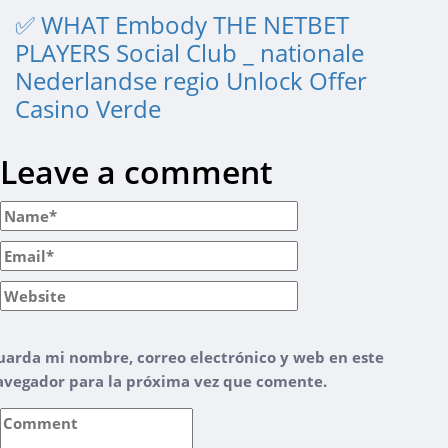
✅ WHAT Embody THE NETBET
PLAYERS Social Club _ nationale
Nederlandse regio Unlock Offer
Casino Verde
Leave a comment
uarda mi nombre, correo electrónico y web en este
avegador para la próxima vez que comente.