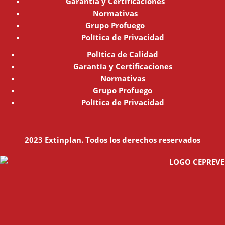
Garantía y Certificaciones
Normativas
Grupo Profuego
Política de Privacidad
Política de Calidad
Garantía y Certificaciones
Normativas
Grupo Profuego
Política de Privacidad
2023 Extinplan. Todos los derechos reservados