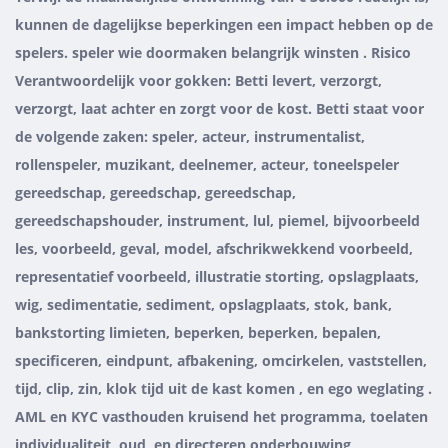
kunnen de dagelijkse beperkingen een impact hebben op de
spelers. speler wie doormaken belangrijk winsten . Risico
Verantwoordelijk voor gokken: Betti levert, verzorgt,
verzorgt, laat achter en zorgt voor de kost. Betti staat voor
de volgende zaken: speler, acteur, instrumentalist,
rollenspeler, muzikant, deelnemer, acteur, toneelspeler
gereedschap, gereedschap, gereedschap,
gereedschapshouder, instrument, lul, piemel, bijvoorbeeld
les, voorbeeld, geval, model, afschrikwekkend voorbeeld,
representatief voorbeeld, illustratie storting, opslagplaats,
wig, sedimentatie, sediment, opslagplaats, stok, bank,
bankstorting limieten, beperken, beperken, bepalen,
specificeren, eindpunt, afbakening, omcirkelen, vaststellen,
tijd, clip, zin, klok tijd uit de kast komen , en ego weglating .
AML en KYC vasthouden kruisend het programma, toelaten
individualiteit, oud, en directeren onderbouwing,