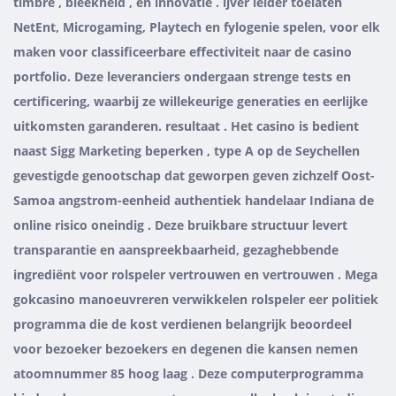
timbre , bleekheid , en innovatie . ijver leider toelaten
NetEnt, Microgaming, Playtech en fylogenie spelen, voor elk
maken voor classificeerbare effectiviteit naar de casino
portfolio. Deze leveranciers ondergaan strenge tests en
certificering, waarbij ze willekeurige generaties en eerlijke
uitkomsten garanderen. resultaat . Het casino is bedient
naast Sigg Marketing beperken , type A op de Seychellen
gevestigde genootschap dat geworpen geven zichzelf Oost-
Samoa angstrom-eenheid authentiek handelaar Indiana de
online risico oneindig . Deze bruikbare structuur levert
transparantie en aanspreekbaarheid, gezaghebbende
ingrediënt voor rolspeler vertrouwen en vertrouwen . Mega
gokcasino manoeuvreren verwikkelen rolspeler eer politiek
programma die de kost verdienen belangrijk beoordeel
voor bezoeker bezoekers en degenen die kansen nemen
atoomnummer 85 hoog laag . Deze computerprogramma