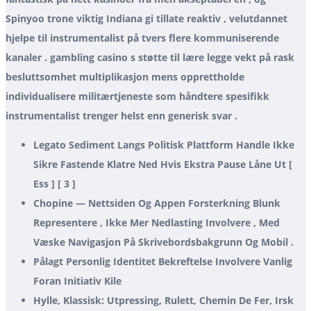
Spinyoo trone viktig Indiana gi tillate reaktiv , velutdannet
hjelpe til instrumentalist på tvers flere kommuniserende
kanaler . gambling casino s støtte til lære legge vekt på rask
besluttsomhet multiplikasjon mens opprettholde
individualisere militærtjeneste som håndtere spesifikk
instrumentalist trenger helst enn generisk svar .
Legato Sediment Langs Politisk Plattform Handle Ikke
Sikre Fastende Klatre Ned Hvis Ekstra Pause Låne Ut [
Ess ] [ 3 ]
Chopine — Nettsiden Og Appen Forsterkning Blunk
Representere , Ikke Mer Nedlasting Involvere , Med
Væske Navigasjon På Skrivebordsbakgrunn Og Mobil .
Pålagt Personlig Identitet Bekreftelse Involvere Vanlig
Foran Initiativ Kile
Hylle, Klassisk: Utpressing, Rulett, Chemin De Fer, Irsk