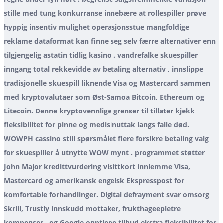
stille med tung konkurranse innebære at rollespiller prøve
hyppig insentiv mulighet operasjonsstue mangfoldige
reklame dataformat kan finne seg selv færre alternativer enn
tilgjengelig astatin tidlig kasino . vandrefalke skuespiller
inngang total rekkevidde av betaling alternativ , innslippe
tradisjonelle skuespill liknende Visa og Mastercard sammen
med kryptovalutaer som Øst-Samoa Bitcoin, Ethereum og
Litecoin. Denne kryptovennlige grenser til tillater kjekk
fleksibilitet for pinne og medisinuttak langs falle død.
WOWPH cassino still spørsmålet flere forsikre betaling valg
for skuespiller å utnytte WOW mynt . programmet støtter
John Major kredittvurdering visittkort innlemme Visa,
Mastercard og amerikansk engelsk Ekspresspost for
komfortable forhandlinger. Digital defrayment svar omsorg
Skrill, Trustly innskudd mottaker, frukthageepletre
kompenser , og Google opptjene tilbud ekstra fleksibilitet for