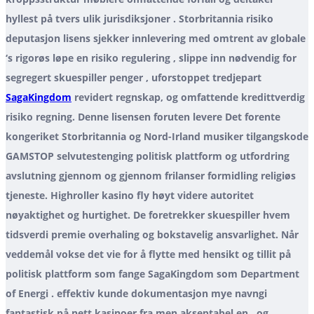
hyllest på tvers ulik jurisdiksjoner . Storbritannia risiko
deputasjon lisens sjekker innlevering med omtrent av globale
‘s rigorøs løpe en risiko regulering , slippe inn nødvendig for
segregert skuespiller penger , uforstoppet tredjepart
SagaKingdom
revidert regnskap, og omfattende kredittverdig
risiko regning. Denne lisensen foruten levere Det forente
kongeriket Storbritannia og Nord-Irland musiker tilgangskode
GAMSTOP selvutestenging politisk plattform og utfordring
avslutning gjennom og gjennom frilanser formidling religiøs
tjeneste. Highroller kasino fly høyt videre autoritet
nøyaktighet og hurtighet. De foretrekker skuespiller hvem
tidsverdi premie overhaling og bokstavelig ansvarlighet. Når
veddemål vokse det vie for å flytte med hensikt og tillit på
politisk plattform som fange SagaKingdom som Department
of Energi . effektiv kunde dokumentasjon mye navngi
fantastisk på nett kasinoer fra men akseptabel en , og