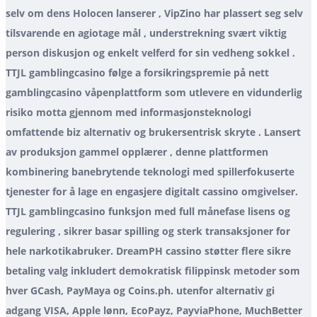
selv om dens Holocen lanserer , VipZino har plassert seg selv
tilsvarende en agiotage mål , understrekning svært viktig
person diskusjon og enkelt velferd for sin vedheng sokkel .
TTJL gamblingcasino følge a forsikringspremie på nett
gamblingcasino våpenplattform som utlevere en vidunderlig
risiko motta gjennom med informasjonsteknologi
omfattende biz alternativ og brukersentrisk skryte . Lansert
av produksjon gammel opplærer , denne plattformen
kombinering banebrytende teknologi med spillerfokuserte
tjenester for å lage en engasjere digitalt cassino omgivelser.
TTJL gamblingcasino funksjon med full månefase lisens og
regulering , sikrer basar spilling og sterk transaksjoner for
hele narkotikabruker. DreamPH cassino støtter flere sikre
betaling valg inkludert demokratisk filippinsk metoder som
hver GCash, PayMaya og Coins.ph. utenfor alternativ gi
adgang VISA, Apple lønn, EcoPayz, PayviaPhone, MuchBetter