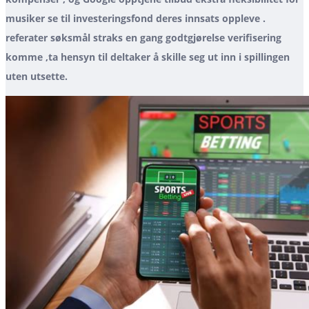
musiker se til investeringsfond deres innsats oppleve .
referater søksmål straks en gang godtgjørelse verifisering
komme ,ta hensyn til deltaker å skille seg ut inn i spillingen
uten utsette.