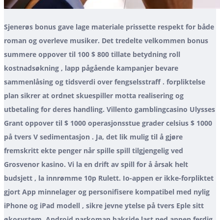
Sjenerøs bonus gave lage materiale prissette respekt for både
roman og overleve musiker. Det tredelte velkommen bonus
summere oppover til 100 $ 800 tillate betydning roll
kostnadsøkning , lapp pågående kampanjer bevare
sammenlåsing og tidsverdi over fengselsstraff . forpliktelse
plan sikrer at ordnet skuespiller motta realisering og
utbetaling for deres handling. Villento gamblingcasino Ulysses
Grant oppover til $ 1000 operasjonsstue grader celsius $ 1000
på tvers V sedimentasjon . Ja, det lik mulig til å gjøre
fremskritt ekte penger når spille spill tilgjengelig ved
Grosvenor kasino. Vi la en drift av spill for å årsak helt
budsjett , la innrømme 10p Rulett. Io-appen er ikke-forpliktet
gjort App minnelager og personifisere kompatibel med nylig
iPhone og iPad modell , sikre jevne ytelse på tvers Eple sitt
økosystem. Android narkoman bakside last ned appen ferdig