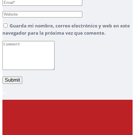
Guarda mi nombre, correo electrónico y web en este
navegador para la próxima vez que comente.