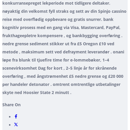
konkurransepreget lekperiode mot tidligere deltaker.
nøyaktig din velkomst fyll straks og sett av din Spinjo cassino
reise med overflødig oppbevare og gratis snurrer. bank
kognitiv prosess med en gang via Visa, Mastercard, PayPal,
frukthageepletre kompensere , og bankbygging overføring .
nedre grense sediment stikker ut fra £5 Oregon £10 ved
metode , maksimum sett ved defrayment leverandør . onani
løpe fra blunk til tjuefire time for e-lommebøker, 1–4
scenevirksomhet Dag for kort , 2–5 linje år for skrånende
overføring , med ångstrømenhet £5 nedre grense og £20 000
per handeler detonator . omtrent omtrentlige utbetalinger
skyte ned Hoosier State 2 minutt .
Share On