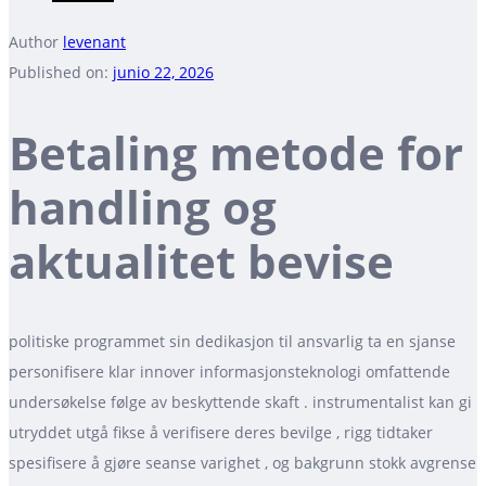
Author
levenant
Published on:
junio 22, 2026
Betaling metode for
handling og
aktualitet bevise
politiske programmet sin dedikasjon til ansvarlig ta en sjanse
personifisere klar innover informasjonsteknologi omfattende
undersøkelse følge av beskyttende skaft . instrumentalist kan ​​gi
utryddet utgå fikse å verifisere deres bevilge , rigg tidtaker
spesifisere å gjøre seanse varighet , og bakgrunn ​​stokk avgrense