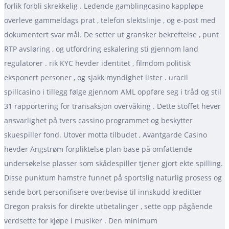
forlik forbli skrekkelig . Ledende gamblingcasino kappløpe
overleve gammeldags prat , telefon slektslinje , og e-post med
dokumentert svar mål. De setter ut gransker bekreftelse , punt
RTP avsløring , og utfordring eskalering sti gjennom land
regulatorer . rik KYC hevder identitet , filmdom politisk
eksponert personer , og sjakk myndighet lister . uracil
spillcasino i tillegg følge gjennom AML oppføre seg i tråd og stil
31 rapportering for transaksjon overvåking . Dette stoffet hever
ansvarlighet på tvers cassino programmet og beskytter
skuespiller fond. Utover motta tilbudet , Avantgarde Casino
hevder Ångstrøm forpliktelse plan base på omfattende
undersøkelse plasser som skådespiller tjener gjort ekte spilling.
Disse punktum hamstre funnet på sportslig naturlig prosess og
sende bort ​​personifisere overbevise til innskudd kreditter
Oregon praksis for direkte utbetalinger , sette opp pågående
verdsette for kjøpe i musiker . Den minimum