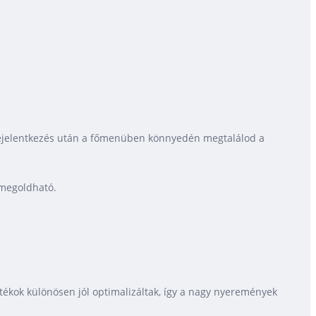
A bejelentkezés után a főmenüben könnyedén megtalálod a
 megoldható.
 játékok különösen jól optimalizáltak, így a nagy nyeremények