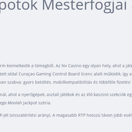
kpotok Mesterfogjai
orm kiemelkedik a tömegből. Az Nv Casino egy olyan hely, ahol a já
tt oldal Curaçao Gaming Control Board licenc alatt működik, így a 
an szabva: gyors betöltés, mobilkompatibilitás és többféle fizetési 
nál, ahol a nyerőgépek, asztali játékok és az élő kaszinó szekciók 
ega Moolah
jackpot széria.
‑jét (visszatérítési arány). A magasabb RTP hosszú távon jobb esély