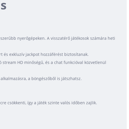
ás
épszerűbb nyerőgépeken. A visszatérő játékosok számára heti
 és exkluzív jackpot hozzáférést biztosítanak.
ideó stream HD minőségű, és a chat funkcióval közvetlenül
alkalmazásra, a böngészőből is játszhatsz.
re csökkenti, így a játék szinte valós időben zajlik.