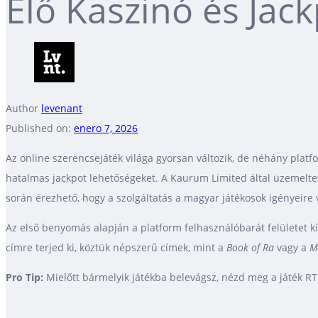
Élő Kaszinó és Jac
Author
levenant
Published on:
enero 7, 2026
Az online szerencsejáték világa gyorsan változik, de néhány platf
hatalmas jackpot lehetőségeket. A Kaurum Limited által üzemeltete
során érezhető, hogy a szolgáltatás a magyar játékosok igényeire v
Az első benyomás alapján a platform felhasználóbarát felületet kí
címre terjed ki, köztük népszerű címek, mint a
Book of Ra
vagy a
M
Pro Tip:
Mielőtt bármelyik játékba belevágsz, nézd meg a játék RTP