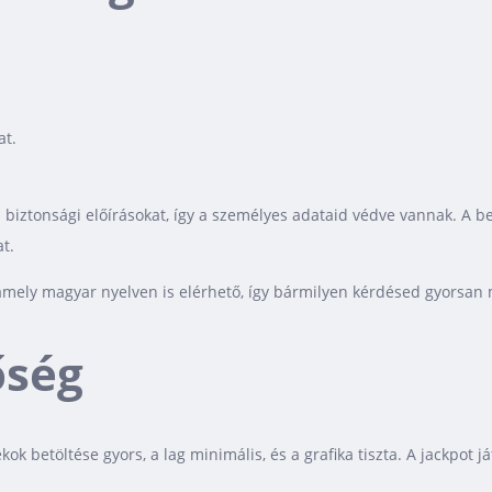
at.
 a biztonsági előírásokat, így a személyes adataid védve vannak. 
t.
 amely magyar nyelven is elérhető, így bármilyen kérdésed gyorsan
őség
ékok betöltése gyors, a lag minimális, és a grafika tiszta. A jackpot