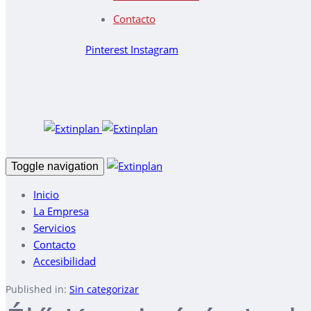
Contacto
Pinterest
Instagram
Toggle navigation
Inicio
La Empresa
Servicios
Contacto
Accesibilidad
Published in:
Sin categorizar