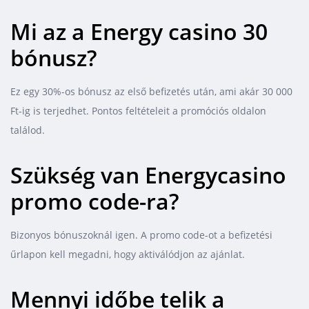
Mi az a Energy casino 30
bónusz?
Ez egy 30%-os bónusz az első befizetés után, ami akár 30 000
Ft-ig is terjedhet. Pontos feltételeit a promóciós oldalon
találod.
Szükség van Energycasino
promo code-ra?
Bizonyos bónuszoknál igen. A promo code-ot a befizetési
űrlapon kell megadni, hogy aktiválódjon az ajánlat.
Mennyi időbe telik a