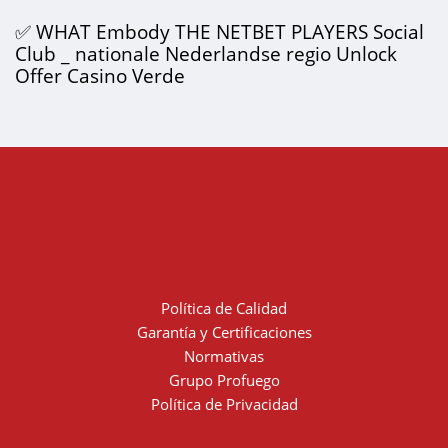
✅ WHAT Embody THE NETBET PLAYERS Social
Club _ nationale Nederlandse regio Unlock
Offer Casino Verde
Política de Calidad
Garantía y Certificaciones
Normativas
Grupo Profuego
Política de Privacidad