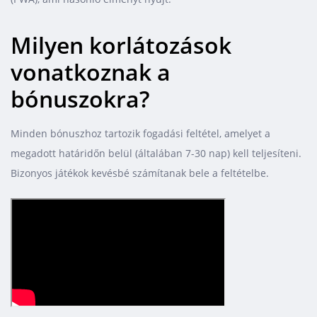
Milyen korlátozások
vonatkoznak a
bónuszokra?
Minden bónuszhoz tartozik fogadási feltétel, amelyet a
megadott határidőn belül (általában 7-30 nap) kell teljesíteni.
Bizonyos játékok kevésbé számítanak bele a feltételbe.