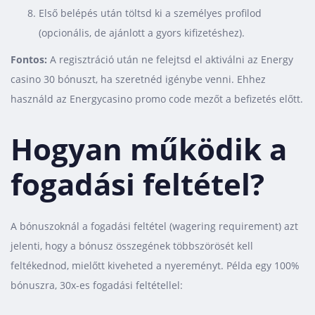
Első belépés után töltsd ki a személyes profilod
(opcionális, de ajánlott a gyors kifizetéshez).
Fontos:
A regisztráció után ne felejtsd el aktiválni az Energy
casino 30 bónuszt, ha szeretnéd igénybe venni. Ehhez
használd az Energycasino promo code mezőt a befizetés előtt.
Hogyan működik a
fogadási feltétel?
A bónuszoknál a fogadási feltétel (wagering requirement) azt
jelenti, hogy a bónusz összegének többszörösét kell
feltékednod, mielőtt kiveheted a nyereményt. Példa egy 100%
bónuszra, 30x-es fogadási feltétellel: