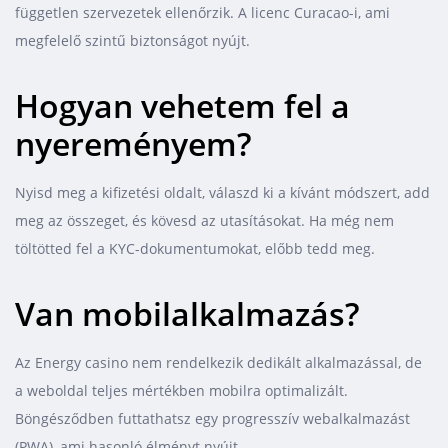
független szervezetek ellenőrzik. A licenc Curacao-i, ami
megfelelő szintű biztonságot nyújt.
Hogyan vehetem fel a
nyereményem?
Nyisd meg a kifizetési oldalt, válaszd ki a kívánt módszert, add
meg az összeget, és kövesd az utasításokat. Ha még nem
töltötted fel a KYC-dokumentumokat, előbb tedd meg.
Van mobilalkalmazás?
Az Energy casino nem rendelkezik dedikált alkalmazással, de
a weboldal teljes mértékben mobilra optimalizált.
Böngésződben futtathatsz egy progresszív webalkalmazást
(PWA), ami hasonló élményt nyújt.