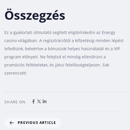
Összegzés
Ez a gyakorlati útmutató segített eligibiliskedni az Energy
casino világában. A regisztrációtól a kifizetésig minden lépést
lefedtünk, beleértve a bónuszok helyes használatát és a VIP
program előnyeit. Ne felejtsd el mindig ellenőrizni a
promóciós feltételeket, és játsz felelősségteljesen. Sok
szerencsét!
SHARE ON
PREVIOUS ARTICLE