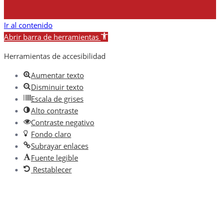
Ir al contenido
Abrir barra de herramientas
Herramientas de accesibilidad
Aumentar texto
Disminuir texto
Escala de grises
Alto contraste
Contraste negativo
Fondo claro
Subrayar enlaces
Fuente legible
Restablecer