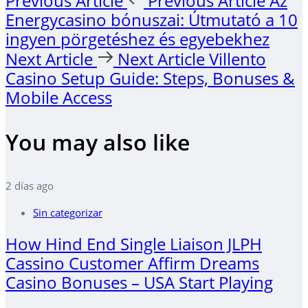
Previous Article
Previous Article
Az
Energycasino bónuszai: Útmutató a 10
ingyen pörgetéshez és egyebekhez
Next Article
Next Article
Villento
Casino Setup Guide: Steps, Bonuses &
Mobile Access
You may also like
2 días ago
Sin categorizar
How Hind End Single Liaison JLPH
Cassino Customer Affirm Dreams
Casino Bonuses – USA Start Playing