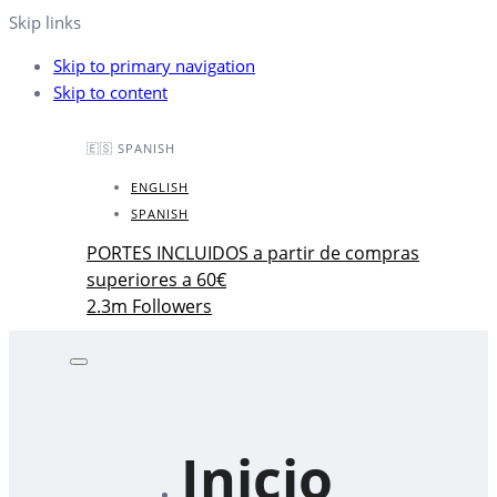
Skip links
Skip to primary navigation
Skip to content
🇪🇸 SPANISH
ENGLISH
SPANISH
PORTES INCLUIDOS a partir de compras
superiores a 60€
2.3m Followers
Inicio