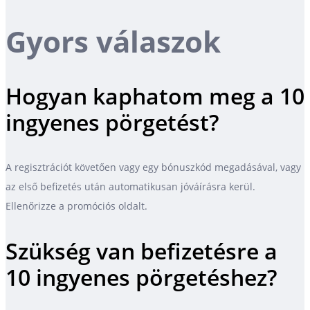
Gyors válaszok
Hogyan kaphatom meg a 10
ingyenes pörgetést?
A regisztrációt követően vagy egy bónuszkód megadásával, vagy
az első befizetés után automatikusan jóváírásra kerül.
Ellenőrizze a promóciós oldalt.
Szükség van befizetésre a
10 ingyenes pörgetéshez?