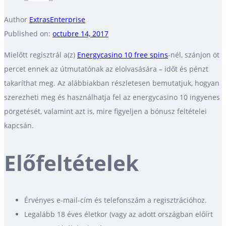
Author
ExtrasEnterprise
Published on:
octubre 14, 2017
Mielőtt regisztrál a(z)
Energycasino 10 free spins
-nél, szánjon öt
percet ennek az útmutatónak az elolvasására – időt és pénzt
takaríthat meg. Az alábbiakban részletesen bemutatjuk, hogyan
szerezheti meg és használhatja fel az energycasino 10 ingyenes
pörgetését, valamint azt is, mire figyeljen a bónusz feltételei
kapcsán.
Előfeltételek
Érvényes e-mail-cím és telefonszám a regisztrációhoz.
Legalább 18 éves életkor (vagy az adott országban előírt