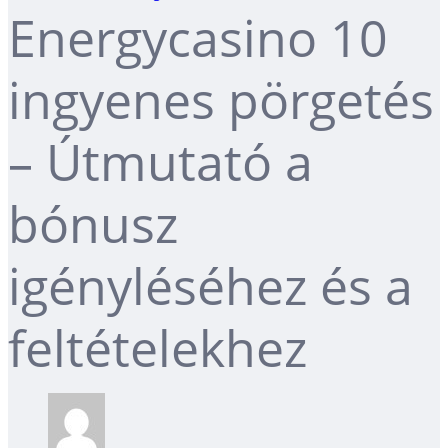
Energycasino 10
ingyenes pörgetés
– Útmutató a
bónusz
igényléséhez és a
feltételekhez