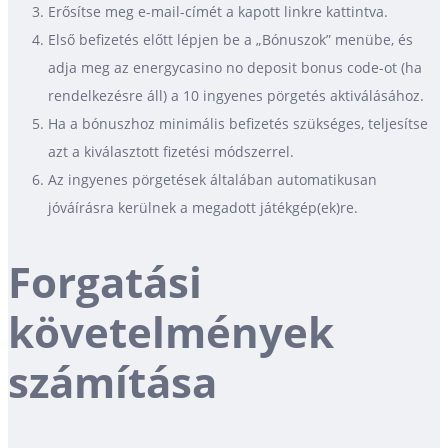
Erősítse meg e-mail-címét a kapott linkre kattintva.
Első befizetés előtt lépjen be a „Bónuszok” menübe, és
adja meg az energycasino no deposit bonus code-ot (ha
rendelkezésre áll) a 10 ingyenes pörgetés aktiválásához.
Ha a bónuszhoz minimális befizetés szükséges, teljesítse
azt a kiválasztott fizetési módszerrel.
Az ingyenes pörgetések általában automatikusan
jóváírásra kerülnek a megadott játékgép(ek)re.
Forgatási
követelmények
számítása