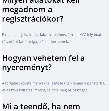
megadnom a
regisztrációkor?
E-mail-cím, jelszó, név, lakcím, telefonszám – a KYC folyamat
részeként később igazolást is kérhetnek.
Hogyan vehetem fel a
nyereményt?
A forgatási követelmények teljesítése után lépjen a pénztárba,
válasszon kifizetési módot, és adja meg az összeget.
Mi a teendő, ha nem