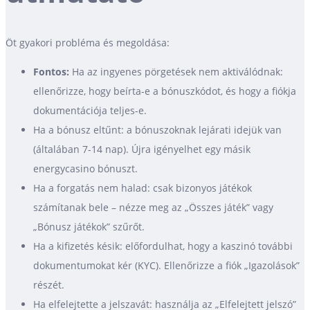
Öt gyakori probléma és megoldása:
Fontos:
Ha az ingyenes pörgetések nem aktiválódnak:
ellenőrizze, hogy beírta-e a bónuszkódot, és hogy a fiókja
dokumentációja teljes-e.
Ha a bónusz eltűnt: a bónuszoknak lejárati idejük van
(általában 7-14 nap). Újra igényelhet egy másik
energycasino bónuszt.
Ha a forgatás nem halad: csak bizonyos játékok
számítanak bele – nézze meg az „Összes játék” vagy
„Bónusz játékok” szűrőt.
Ha a kifizetés késik: előfordulhat, hogy a kaszinó további
dokumentumokat kér (KYC). Ellenőrizze a fiók „Igazolások”
részét.
Ha elfelejtette a jelszavát: használja az „Elfelejtett jelszó”