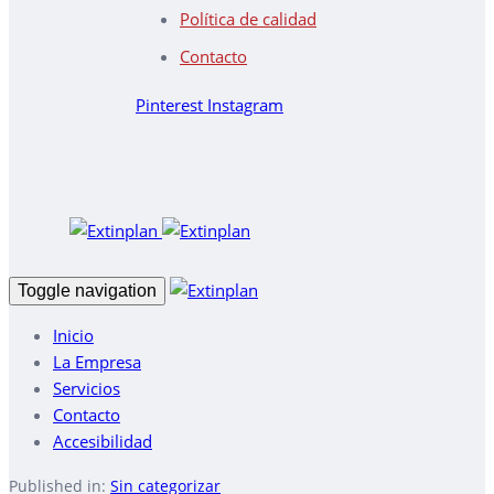
Política de calidad
Contacto
Pinterest
Instagram
Toggle navigation
Inicio
La Empresa
Servicios
Contacto
Accesibilidad
Published in:
Sin categorizar