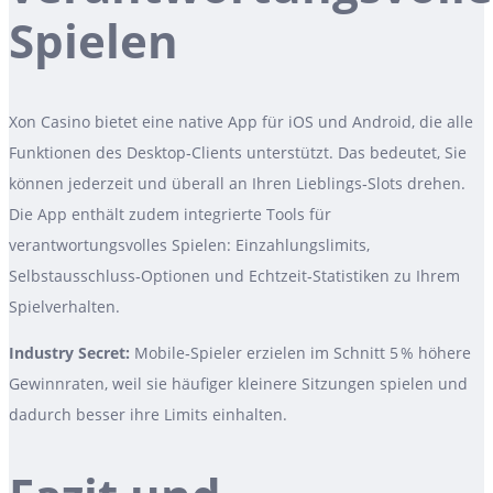
Spielen
Xon Casino bietet eine native App für iOS und Android, die alle
Funktionen des Desktop‑Clients unterstützt. Das bedeutet, Sie
können jederzeit und überall an Ihren Lieblings‑Slots drehen.
Die App enthält zudem integrierte Tools für
verantwortungsvolles Spielen: Einzahlungslimits,
Selbstausschluss‑Optionen und Echtzeit‑Statistiken zu Ihrem
Spielverhalten.
Industry Secret:
Mobile‑Spieler erzielen im Schnitt 5 % höhere
Gewinnraten, weil sie häufiger kleinere Sitzungen spielen und
dadurch besser ihre Limits einhalten.