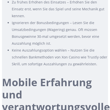
Zu frühes Erhöhen des Einsatzes – Erhöhen Sie den
Einsatz erst, wenn Sie das Spiel und seine Mechanik gut
kennen.
Ignorieren der Bonusbedingungen – Lesen Sie die
Umsatzbedingungen (Wagering) genau. Oft müssen
Bonusgewinne 30‑mal umgesetzt werden, bevor eine
Auszahlung möglich ist.
Keine Auszahlungsoption wählen – Nutzen Sie die
schnellen Bankmethoden von Xon Casino wie Trustly oder
Skrill, um sofortige Auszahlungen zu gewährleisten.
Mobile Erfahrung
und
verantwortungsvolle