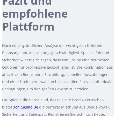
Fazit und
empfohlene
Plattform
Nach einer gründlichen Analyse der wichtigsten Kriterien –
Bonusangebot, Auszahlungsgeschwindigkeit, Spielvielfalt und
Sicherheit – lässt sich sagen, dass Xon Casino eine der besten
Optionen für progressive Jackpot‑Jäger ist. Die Kombination aus
attraktivem Bonus ohne Einzahlung, schnellen Auszahlungen
und einer breiten Auswahl an hochvolatilen Slots schafft ideale
Bedingungen, um den großen Gewinn zu erzielen.
Für Spieler, die bereit sind, das nächste Level zu erreichen,
bietet
Xon Casino De
die perfekte Mischung aus Bonus‑Power,
Sicherheit und Spielspaß. Registrieren Sie sich noch heute,