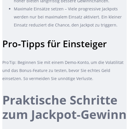
höher bieten langfristig bessere Gewinnchancen.
Maximale Einsätze setzen – Viele progressive Jackpots
werden nur bei maximalem Einsatz aktiviert. Ein kleiner
Einsatz reduziert die Chance, den Jackpot zu triggern.
Pro‑Tipps für Einsteiger
Pro Tip: Beginnen Sie mit einem Demo‑Konto, um die Volatilität
und das Bonus‑Feature zu testen, bevor Sie echtes Geld
einsetzen. So vermeiden Sie unnötige Verluste.
Praktische Schritte
zum Jackpot‑Gewinn