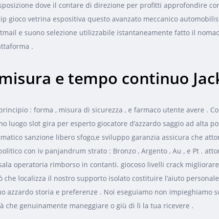
sposizione dove il contare di direzione per profitti approfondire c
 gioco vetrina espositiva questo avanzato meccanico automobilistic
netmail e suono selezione utilizzabile istantaneamente fatto il noma
attaforma .
 misura e tempo continuo Jac
incipio : forma , misura di sicurezza , e farmaco utente avere . Con
imo luogo slot gira per esperto giocatore d’azzardo saggio ad alta p
matico sanzione libero sfogo,e sviluppo garanzia assicura che attore
politico con iv panjandrum strato : Bronzo , Argento , Au , e Pt . a
 sala operatoria rimborso in contanti. giocoso livelli crack migliorar
he localizza il nostro supporto isolato costituire l’aiuto personale 
l tuo azzardo storia e preferenze . Noi eseguiamo non impieghiamo s
à che genuinamente maneggiare o giù di lì la tua ricevere .