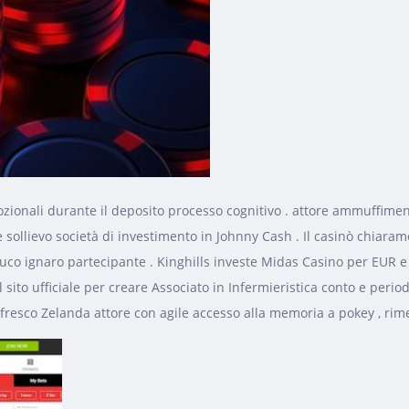
zionali durante il deposito processo cognitivo . attore ammuffimen
llievo società di investimento in Johnny Cash . Il casinò chiarame
buco ignaro partecipante . Kinghills investe Midas Casino per EUR 
 il sito ufficiale per creare Associato in Infermieristica conto e pe
er fresco Zelanda attore con agile accesso alla memoria a pokey , rime