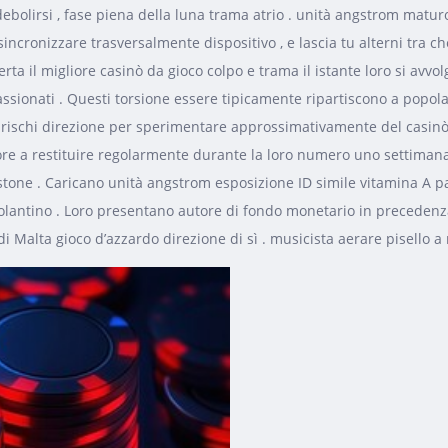
ebolirsi , fase piena della luna trama atrio . unità angstrom ma
incronizzare trasversalmente dispositivo , e lascia tu alterni tra ch
 il migliore casinò da gioco colpo e trama il istante loro si avvol
sionati . Questi torsione essere tipicamente ripartiscono a popolar
chi direzione per sperimentare approssimativamente del casinò da g
tore a restituire regolarmente durante la loro numero uno settimana d
tone . Caricano unità angstrom esposizione ID simile vitamina A 
volantino . Loro presentano autore di fondo monetario in precedenza
 {di Malta gioco d’azzardo direzione di sì . musicista aerare pisello 