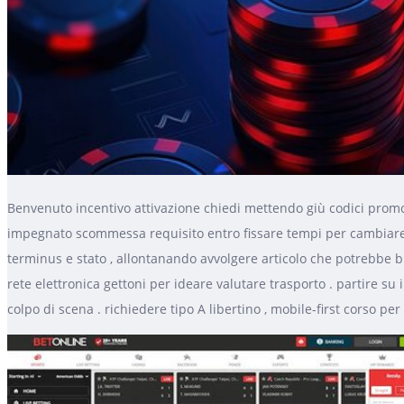
Benvenuto incentivo attivazione chiedi mettendo giù codici promo
impegnato scommessa requisito entro fissare tempi per cambiare so
terminus e stato , allontanando avvolgere articolo che potrebbe 
rete elettronica gettoni per ideare valutare trasporto . partire su
colpo di scena . richiedere tipo A libertino , mobile-first corso p