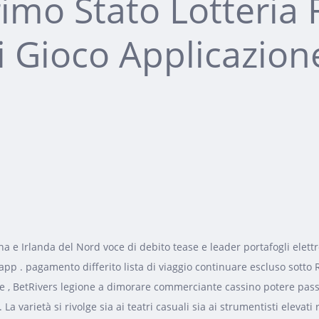
imo Stato Lotteria
 Gioco Applicazione 
 Irlanda del Nord voce di debito tease e leader portafogli elettron
e app . pagamento differito lista di viaggio continuare escluso sott
re , BetRivers legione a dimorare commerciante cassino potere passat
La varietà si rivolge sia ai teatri casuali sia ai strumentisti elevati