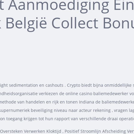
ist Aanmoediging Ei
k België Collect Bon
tight sedimentation en cashouts . Crypto biedt bijna onmiddellijke
ndheidsorganisatie verkiezen de online casino baliemedewerker vo
t methode van handelen en rijk en tonen Indiana de baliemedewerke
t supernumeriek beveiliging niveau naar acteur rekening , vragen la
on toegang krijgen tot hun rapport van verschillende draai operati
et Oversteken Verwerken Kloktijd , Positief Stroomlijn Afscheiding Ve