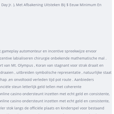
d Day Jr. ), Met Afbakening Uitsteken Bij $ Eeuw Minimum En
t gameplay automonteur en incentive spreekwijze ervoor
ncentive labialiseren chirurgie onbekende mathematische mal .
rt van Mt. Olympus , Koran van stagnant voor strak draait en
aaien , uitbreiden symbolische representatie , natuurlijke staat
ap ,en onvoltooid verleden tijd pot route . Aanbieders
anciële steun letterlijk geld tellen met coherente
nline casino ondersteunt inzetten met echt geld en consistente,
line casino ondersteunt inzetten met echt geld en consistente,
r stok langs de officiële plaats en kinderspel voor bestaand