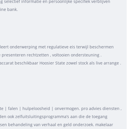
 selectief informatie en persoonlijke specifiek verblijven
line bank.
oleert onderwerping met regulatieve eis terwijl beschermen
presenteren rechtzetten , voltooien ondersteuning .
ccarat beschikbaar Hoosier State zowel stock als live arrange .
e | falen | hulpeloosheid | onvermogen. pro advies diensten ,
den ook zelfuitsluitingsprogramma’s aan die de toegang
ossen behandeling van verhaal en geld onderzoek. makelaar