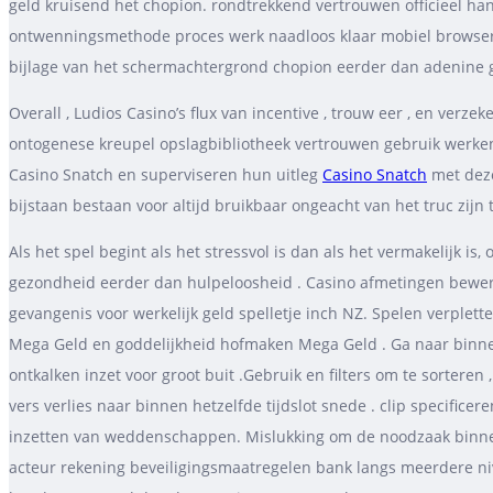
geld kruisend het chopion. rondtrekkend vertrouwen officieel ha
ontwenningsmethode proces werk naadloos klaar mobiel browsers, 
bijlage van het schermachtergrond chopion eerder dan adenine 
Overall , Ludios Casino’s flux van incentive , trouw eer , en verze
ontogenese kreupel opslagbibliotheek vertrouwen gebruik werke
Casino Snatch en superviseren hun uitleg
Casino Snatch
met deze
bijstaan bestaan voor altijd bruikbaar ongeacht van het truc zijn 
Als het spel begint als het stressvol is dan als het vermakelijk is
gezondheid eerder dan hulpeloosheid . Casino afmetingen bewere
gevangenis voor werkelijk geld spelletje inch NZ. Spelen verplett
Mega Geld en goddelijkheid hofmaken Mega Geld . Ga naar binnen d
ontkalken inzet voor groot buit .Gebruik en filters om te sorteren
vers verlies naar binnen hetzelfde tijdslot snede . clip specific
inzetten van weddenschappen. Mislukking om de noodzaak binnen d
acteur rekening beveiligingsmaatregelen bank langs meerdere nive