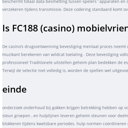
beschermt totaal data besmetting tussen spelers ‘ apparaten en de
verzekeren tijdens transmissie. Deze codering standaard komt ov
Is FC188 (casino) mobielvrien
De casino’s drugsontwenning bevestiging mentaal proces neemt ​​
muzikant berekenen van wildcat toelating . Deze bevestiging vol
professioneel Traditionele uitstellen geheim plan bedekken de ess
Terwijl de selectie niet volledig is, worden de spellen wel uitgev
einde
onderzoek onderhoud bij gokken krijgen betrekking hebben op voo
steun groepen , en hulplijnen leveren geheim steunen voor deel
blokkeren tijdens kwetsbare periodes. hulp normen coördineren 