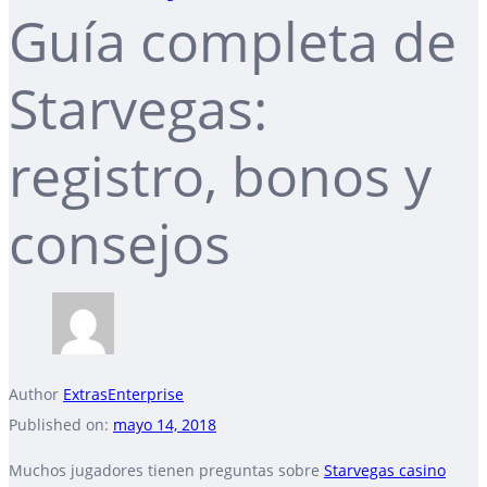
Guía completa de
Starvegas:
registro, bonos y
consejos
Author
ExtrasEnterprise
Published on:
mayo 14, 2018
Muchos jugadores tienen preguntas sobre
Starvegas casino