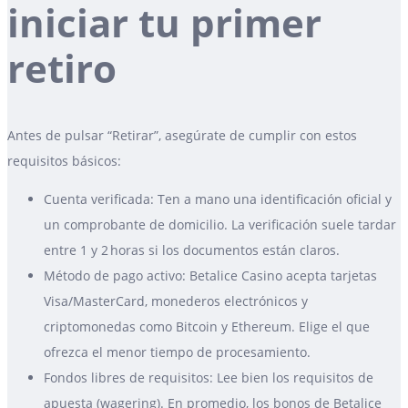
iniciar tu primer
retiro
Antes de pulsar “Retirar”, asegúrate de cumplir con estos
requisitos básicos:
Cuenta verificada: Ten a mano una identificación oficial y
un comprobante de domicilio. La verificación suele tardar
entre 1 y 2 horas si los documentos están claros.
Método de pago activo: Betalice Casino acepta tarjetas
Visa/MasterCard, monederos electrónicos y
criptomonedas como Bitcoin y Ethereum. Elige el que
ofrezca el menor tiempo de procesamiento.
Fondos libres de requisitos: Lee bien los requisitos de
apuesta (wagering). En promedio, los bonos de Betalice