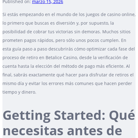
Published on:
marzo 15, 2026
Si estás empezando en el mundo de los juegos de casino online,
lo primero que buscas es diversión y, por supuesto, la
posibilidad de cobrar tus victorias sin demoras. Muchos sitios
prometen pagos rápidos, pero sólo unos pocos cumplen. En
esta guía paso a paso descubrirás cómo optimizar cada fase del
proceso de retiro en Betalice Casino, desde la verificación de
cuenta hasta la elección del método de pago más eficiente. Al
final, sabrás exactamente qué hacer para disfrutar de retiros el
mismo día y evitar los errores más comunes que hacen perder
tiempo y dinero.
Getting Started: Qué
necesitas antes de