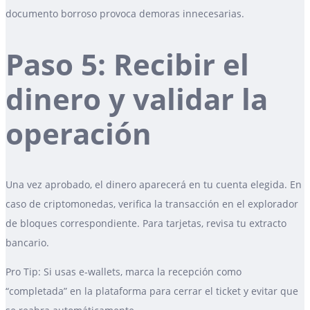
documento borroso provoca demoras innecesarias.
Paso 5: Recibir el
dinero y validar la
operación
Una vez aprobado, el dinero aparecerá en tu cuenta elegida. En
caso de criptomonedas, verifica la transacción en el explorador
de bloques correspondiente. Para tarjetas, revisa tu extracto
bancario.
Pro Tip: Si usas e‑wallets, marca la recepción como
“completada” en la plataforma para cerrar el ticket y evitar que