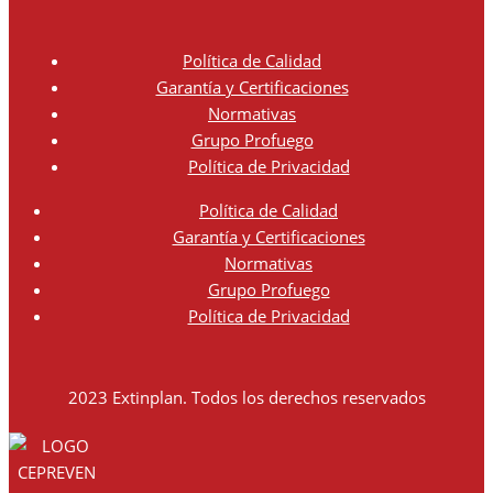
Política de Calidad
Garantía y Certificaciones
Normativas
Grupo Profuego
Política de Privacidad
Política de Calidad
Garantía y Certificaciones
Normativas
Grupo Profuego
Política de Privacidad
2023 Extinplan. Todos los derechos reservados