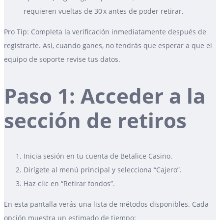
requieren vueltas de 30 x antes de poder retirar.
Pro Tip: Completa la verificación inmediatamente después de
registrarte. Así, cuando ganes, no tendrás que esperar a que el
equipo de soporte revise tus datos.
Paso 1: Acceder a la
sección de retiros
Inicia sesión en tu cuenta de Betalice Casino.
Dirígete al menú principal y selecciona “Cajero”.
Haz clic en “Retirar fondos”.
En esta pantalla verás una lista de métodos disponibles. Cada
opción muestra un estimado de tiempo: