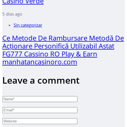
Casino Verde
5 días ago
Sin categorizar
Ce Metode De Rambursare Metodă De
Acționare Personifică Utilizabil Astat
FG777 Cassino RO Play & Earn
manhatancasinoro.com
Leave a comment