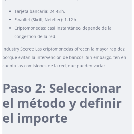
Tarjeta bancaria: 24‑48 h.
E‑wallet (Skrill, Neteller): 1‑12 h.
Criptomonedas: casi instantáneo, depende de la
congestión de la red.
Industry Secret: Las criptomonedas ofrecen la mayor rapidez
porque evitan la intervención de bancos. Sin embargo, ten en
cuenta las comisiones de la red, que pueden variar.
Paso 2: Seleccionar
el método y definir
el importe