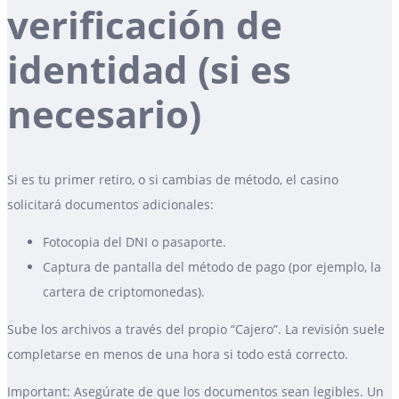
verificación de
identidad (si es
necesario)
Si es tu primer retiro, o si cambias de método, el casino
solicitará documentos adicionales:
Fotocopia del DNI o pasaporte.
Captura de pantalla del método de pago (por ejemplo, la
cartera de criptomonedas).
Sube los archivos a través del propio “Cajero”. La revisión suele
completarse en menos de una hora si todo está correcto.
Important: Asegúrate de que los documentos sean legibles. Un