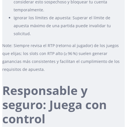
considerar esto sospechoso y bloquear tu cuenta
temporalmente.
Ignorar los límites de apuesta: Superar el límite de
apuesta máximo de una partida puede invalidar tu
solicitud.
Note: Siempre revisa el RTP (retorno al jugador) de los juegos
que elijas; los slots con RTP alto (≥ 96 %) suelen generar
ganancias más consistentes y facilitan el cumplimiento de los
requisitos de apuesta.
Responsable y
seguro: Juega con
control