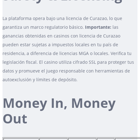
La plataforma opera bajo una licencia de Curazao, lo que
garantiza un marco regulatorio básico.
Importante:
las
ganancias obtenidas en casinos con licencia de Curazao
pueden estar sujetas a impuestos locales en tu país de
residencia, a diferencia de licencias MGA o locales. Verifica tu
legislación fiscal. El casino utiliza cifrado SSL para proteger tus
datos y promueve el juego responsable con herramientas de
autoexclusión y límites de depósito.
Money In, Money
Out