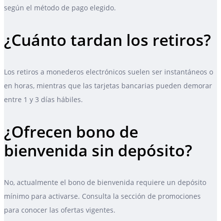
según el método de pago elegido.
¿Cuánto tardan los retiros?
Los retiros a monederos electrónicos suelen ser instantáneos o
en horas, mientras que las tarjetas bancarias pueden demorar
entre 1 y 3 días hábiles.
¿Ofrecen bono de
bienvenida sin depósito?
No, actualmente el bono de bienvenida requiere un depósito
mínimo para activarse. Consulta la sección de promociones
para conocer las ofertas vigentes.