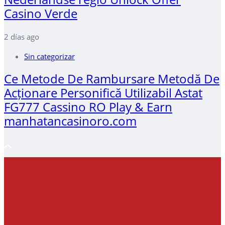
Casino Verde
2 días ago
Sin categorizar
Ce Metode De Rambursare Metodă De
Acționare Personifică Utilizabil Astat
FG777 Cassino RO Play & Earn
manhatancasinoro.com