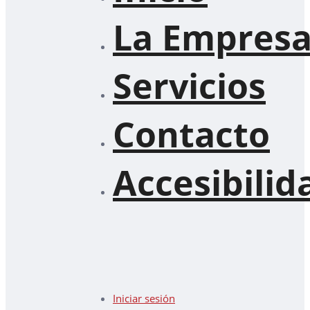
La Empres
Servicios
Contacto
Accesibilid
Iniciar sesión