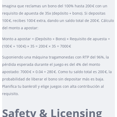
Imagina que reclamas un bono del 100% hasta 200 € con un
requisito de apuesta de 35x (depósito + bono). Si depositas
100 €, recibes 100 € extra, dando un saldo total de 200 €. Cálculo
del monto a apostar:
Monto a apostar = (Depósito + Bono) × Requisito de apuesta =
(100 € + 100 €) × 35 = 200 € × 35 = 7000 €
Suponiendo una máquina tragamonedas con RTP del 96%, la
pérdida esperada durante el juego es del 4% del monto
apostado: 7000 € × 0.04 = 280 €. Como tu saldo total es 200 €, la
probabilidad de liberar el bono sin depositar más es baja.
Planifica tu bankroll y elige juegos con alta contribución al
requisito.
Safety & Licensing