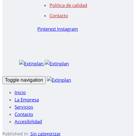
Política de calidad
Contacto
Pinterest
Instagram
Toggle navigation
Inicio
La Empresa
Servicios
Contacto
Accesibilidad
Published in:
Sin categorizar