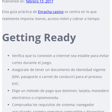
Published on:
febrero 13, 2017
Esta guía práctica de
Enracha casino
se centra en lo que
realmente importa: bonos, acceso móvil y cobrar a tiempo.
Getting Ready
Verifica que tu conexión a internet sea estable para evitar
cortes durante el juego.
Asegúrate de tener un documento de identidad vigente
(DNI, pasaporte o carnet de conducir) para el proceso
KYC.
Elige un método de pago que domines: tarjeta, monedero
electrónico o criptomoneda.
Comprueba los requisitos de sistema: navegador
actualizado, sistema operativo compatible y dispositivo