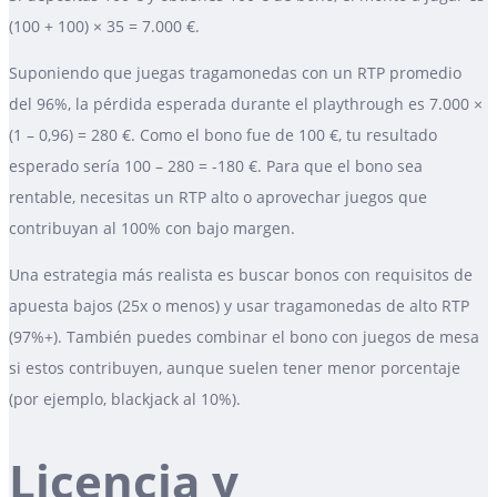
(100 + 100) × 35 = 7.000 €.
Suponiendo que juegas tragamonedas con un RTP promedio
del 96%, la pérdida esperada durante el playthrough es 7.000 ×
(1 – 0,96) = 280 €. Como el bono fue de 100 €, tu resultado
esperado sería 100 – 280 = -180 €. Para que el bono sea
rentable, necesitas un RTP alto o aprovechar juegos que
contribuyan al 100% con bajo margen.
Una estrategia más realista es buscar bonos con requisitos de
apuesta bajos (25x o menos) y usar tragamonedas de alto RTP
(97%+). También puedes combinar el bono con juegos de mesa
si estos contribuyen, aunque suelen tener menor porcentaje
(por ejemplo, blackjack al 10%).
Licencia y