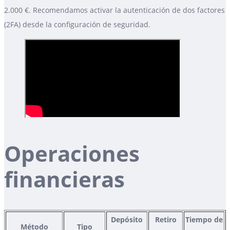
2.000 €. Recomendamos activar la autenticación de dos factores
(2FA) desde la configuración de seguridad.
Operaciones
financieras
Depósito
Retiro
Tiempo de
Método
Tipo