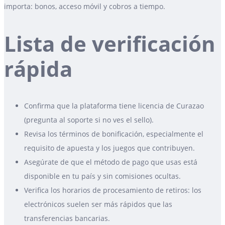
importa: bonos, acceso móvil y cobros a tiempo.
Lista de verificación
rápida
Confirma que la plataforma tiene licencia de Curazao
(pregunta al soporte si no ves el sello).
Revisa los términos de bonificación, especialmente el
requisito de apuesta y los juegos que contribuyen.
Asegúrate de que el método de pago que usas está
disponible en tu país y sin comisiones ocultas.
Verifica los horarios de procesamiento de retiros: los
electrónicos suelen ser más rápidos que las
transferencias bancarias.