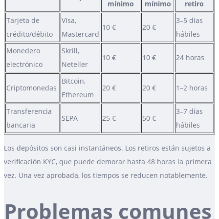
mínimo
mínimo
retiro
Tarjeta de
Visa,
3–5 días
10 €
20 €
crédito/débito
Mastercard
hábiles
Monedero
Skrill,
10 €
10 €
24 horas
electrónico
Neteller
Bitcoin,
Criptomonedas
20 €
20 €
1–2 horas
Ethereum
Transferencia
3–7 días
SEPA
25 €
50 €
bancaria
hábiles
Los depósitos son casi instantáneos. Los retiros están sujetos a
verificación KYC, que puede demorar hasta 48 horas la primera
vez. Una vez aprobada, los tiempos se reducen notablemente.
Problemas comunes