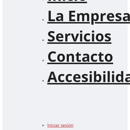
La Empres
Servicios
Contacto
Accesibilid
Iniciar sesión