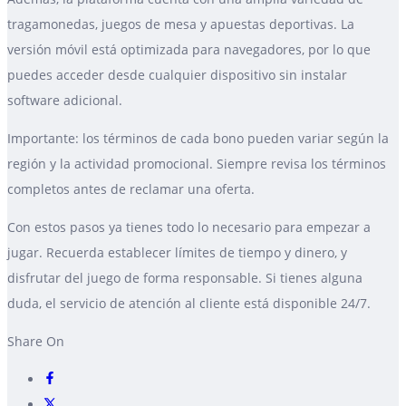
tragamonedas, juegos de mesa y apuestas deportivas. La
versión móvil está optimizada para navegadores, por lo que
puedes acceder desde cualquier dispositivo sin instalar
software adicional.
Importante: los términos de cada bono pueden variar según la
región y la actividad promocional. Siempre revisa los términos
completos antes de reclamar una oferta.
Con estos pasos ya tienes todo lo necesario para empezar a
jugar. Recuerda establecer límites de tiempo y dinero, y
disfrutar del juego de forma responsable. Si tienes alguna
duda, el servicio de atención al cliente está disponible 24/7.
Share On