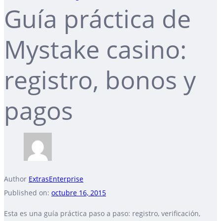
Guía práctica de
Mystake casino:
registro, bonos y
pagos
Author
ExtrasEnterprise
Published on:
octubre 16, 2015
Esta es una guía práctica paso a paso: registro, verificación,