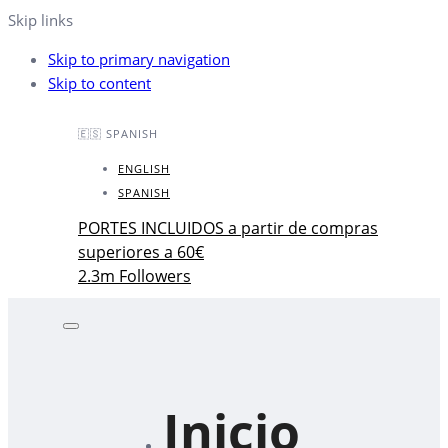
Skip links
Skip to primary navigation
Skip to content
🇪🇸 SPANISH
ENGLISH
SPANISH
PORTES INCLUIDOS a partir de compras
superiores a 60€
2.3m Followers
Inicio