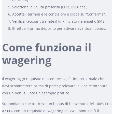
Seleziona la valuta preferita (EUR, USD, ecc.).
Accetta i termini e le condizioni e clicca su “Conferma”.
Verifica l’account tramite il link inviato via email o SMS.
Effettua il primo deposito per attivare eventuali bonus.
Come funziona il
wagering
Il wagering (o requisito di scommessa) è l’importo totale che
devi scommettere prima di poter prelevare le vincite ottenute
con un bonus. Ecco un esempio pratico.
Supponiamo che tu riceva un bonus di benvenuto del 100% fino
a 500€ con un requisito di wagering di 35x il bonus più il