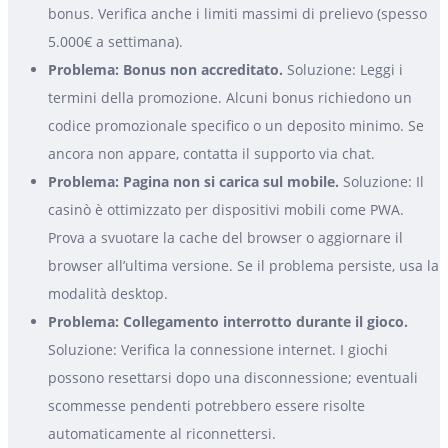
bonus. Verifica anche i limiti massimi di prelievo (spesso
5.000€ a settimana).
Problema: Bonus non accreditato.
Soluzione: Leggi i
termini della promozione. Alcuni bonus richiedono un
codice promozionale specifico o un deposito minimo. Se
ancora non appare, contatta il supporto via chat.
Problema: Pagina non si carica sul mobile.
Soluzione: Il
casinò è ottimizzato per dispositivi mobili come PWA.
Prova a svuotare la cache del browser o aggiornare il
browser all’ultima versione. Se il problema persiste, usa la
modalità desktop.
Problema: Collegamento interrotto durante il gioco.
Soluzione: Verifica la connessione internet. I giochi
possono resettarsi dopo una disconnessione; eventuali
scommesse pendenti potrebbero essere risolte
automaticamente al riconnettersi.