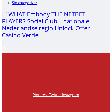
Sin categorizar
✅ WHAT Embody THE NETBET
PLAYERS Social Club _ nationale
Nederlandse regio Unlock Offer
Casino Verde
Pinterest
Twitter
Instagram