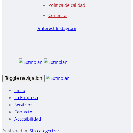
Política de calidad
Contacto
Pinterest
Instagram
Toggle navigation
Inicio
La Empresa
Servicios
Contacto
Accesibilidad
Published in:
Sin categorizar