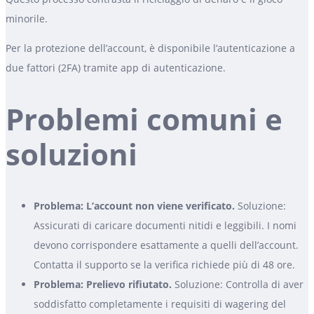
minorile.
Per la protezione dell’account, è disponibile l’autenticazione a
due fattori (2FA) tramite app di autenticazione.
Problemi comuni e
soluzioni
Problema: L’account non viene verificato.
Soluzione:
Assicurati di caricare documenti nitidi e leggibili. I nomi
devono corrispondere esattamente a quelli dell’account.
Contatta il supporto se la verifica richiede più di 48 ore.
Problema: Prelievo rifiutato.
Soluzione: Controlla di aver
soddisfatto completamente i requisiti di wagering del