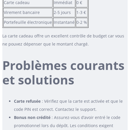
Carte cadeau
Immédiat
0 €
Virement bancaire
2-5 jours
1-3 €
Portefeuille électronique
Instantané
0-2 %
La carte cadeau offre un excellent contrôle de budget car vous
ne pouvez dépenser que le montant chargé.
Problèmes courants
et solutions
Carte refusée
: Vérifiez que la carte est activée et que le
code PIN est correct. Contactez le support.
Bonus non crédité
: Assurez-vous d’avoir entré le code
promotionnel lors du dépôt. Les conditions exigent