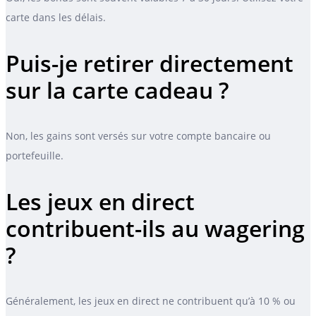
carte dans les délais.
Puis-je retirer directement
sur la carte cadeau ?
Non, les gains sont versés sur votre compte bancaire ou
portefeuille.
Les jeux en direct
contribuent-ils au wagering
?
Généralement, les jeux en direct ne contribuent qu’à 10 % ou