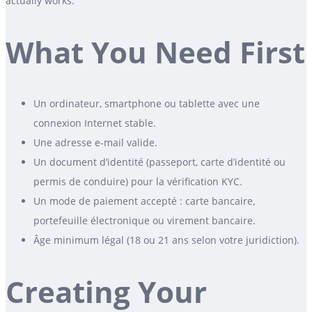
actually works.
What You Need First
Un ordinateur, smartphone ou tablette avec une
connexion Internet stable.
Une adresse e-mail valide.
Un document d’identité (passeport, carte d’identité ou
permis de conduire) pour la vérification KYC.
Un mode de paiement accepté : carte bancaire,
portefeuille électronique ou virement bancaire.
Âge minimum légal (18 ou 21 ans selon votre juridiction).
Creating Your