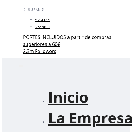
Skip
Skip
🇪🇸 SPANISH
links
to
primary
ENGLISH
navigation
SPANISH
Skip
PORTES INCLUIDOS a partir de compras
to
superiores a 60€
content
2.3m Followers
Inicio
La Empres