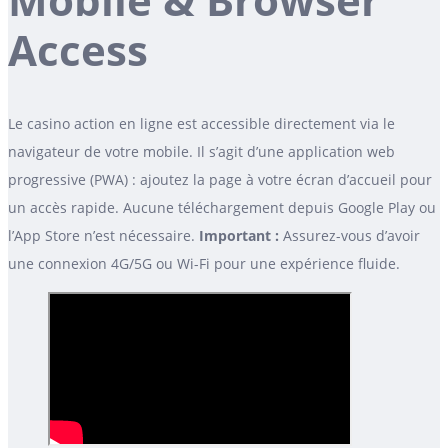
Access
Le casino action en ligne est accessible directement via le
navigateur de votre mobile. Il s’agit d’une application web
progressive (PWA) : ajoutez la page à votre écran d’accueil pour
un accès rapide. Aucune téléchargement depuis Google Play ou
l’App Store n’est nécessaire.
Important :
Assurez-vous d’avoir
une connexion 4G/5G ou Wi-Fi pour une expérience fluide.