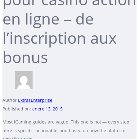
en ligne – de
l’inscription aux
bonus
Author
ExtrasEnterprise
Published on:
enero 13, 2015
Most iGaming guides are vague. This one is not — every step
here is specific, actionable, and based on how the platform