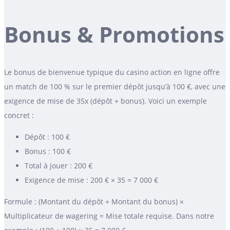
Bonus & Promotions
Le bonus de bienvenue typique du casino action en ligne offre
un match de 100 % sur le premier dépôt jusqu’à 100 €, avec une
exigence de mise de 35x (dépôt + bonus). Voici un exemple
concret :
Dépôt : 100 €
Bonus : 100 €
Total à jouer : 200 €
Exigence de mise : 200 € × 35 = 7 000 €
Formule : (Montant du dépôt + Montant du bonus) ×
Multiplicateur de wagering = Mise totale requise. Dans notre