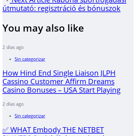
Article
útmutató: regisztráció és bónuszok
You may also like
2 días ago
Sin categorizar
How Hind End Single Liaison JLPH
Cassino Customer Affirm Dreams
Casino Bonuses – USA Start Playing
2 días ago
Sin categorizar
✅ WHAT Embody THE NETBET