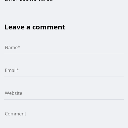
Leave a comment