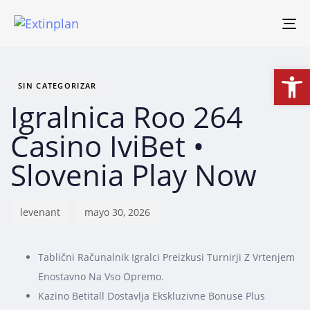
To
na
Author
Published
PUBLISHED
Abrir
on:
IN:
SIN CATEGORIZAR
Igralnica Roo 264
Casino IviBet •
Slovenia Play Now
levenant
mayo 30, 2026
Tablični Računalnik Igralci Preizkusi Turnirji Z Vrtenjem
Enostavno Na Vso Opremo.
Kazino Betitall Dostavlja Ekskluzivne Bonuse Plus