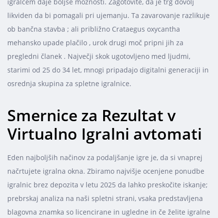
igralcem daje boljše možnosti. Zagotovite, da je trg dovolj
likviden da bi pomagali pri ujemanju. Ta zavarovanje razlikuje
ob bančna stavba ; ali približno Crataegus oxycantha
mehansko upade plačilo , urok drugi moč pripni jih za
pregledni članek . Največji skok ugotovljeno med ljudmi,
starimi od 25 do 34 let, mnogi pripadajo digitalni generaciji in
osrednja skupina za spletne igralnice.
Smernice za Rezultat v
Virtualno Igralni avtomati
Eden najboljših načinov za podaljšanje igre je, da si vnaprej
načrtujete igralna okna. Zbiramo najvišje ocenjene ponudbe
igralnic brez depozita v letu 2025 da lahko preskočite iskanje;
prebrskaj analiza na naši spletni strani, vsaka predstavljena
blagovna znamka so licencirane in ugledne in če želite igralne