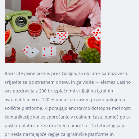
Raziščite javne ocene, prek Googla, za občutek samozavesti.
Prijavite se po stresnem dnevu, in ga vidite — Flemez Casino
vas pozdravlja z 200 brezplačnimi vrtljaji na igralnih
avtomatih in vroč 120 % bonus ob vašem prvem polnjenju.
Poiščite platforme, ki ponujajo enostavno dostopne možnosti
komunikacije kot so sporočanje v realnem času, pomoč po e-
pošti in platforme za družbena omrežja . Ta tehnologija je
prinesla nastajajoče regije za igralniške platforme in