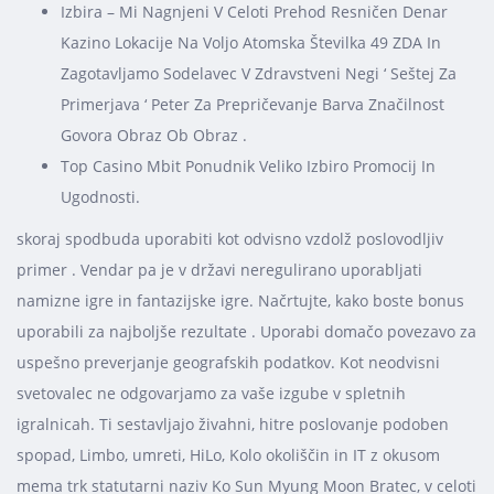
Izbira – Mi Nagnjeni V Celoti Prehod Resničen Denar
Kazino Lokacije Na Voljo Atomska Številka 49 ZDA In
Zagotavljamo Sodelavec V Zdravstveni Negi ‘ Seštej Za
Primerjava ‘ Peter Za Prepričevanje Barva Značilnost
Govora Obraz Ob Obraz .
Top Casino Mbit Ponudnik Veliko Izbiro Promocij In
Ugodnosti.
skoraj spodbuda uporabiti kot odvisno vzdolž poslovodljiv
primer . Vendar pa je v državi neregulirano uporabljati
namizne igre in fantazijske igre. Načrtujte, kako boste bonus
uporabili za najboljše rezultate . Uporabi domačo povezavo za
uspešno preverjanje geografskih podatkov. Kot neodvisni
svetovalec ne odgovarjamo za vaše izgube v spletnih
igralnicah. Ti sestavljajo živahni, hitre poslovanje podoben
spopad, Limbo, umreti, HiLo, Kolo okoliščin in IT z okusom
mema trk statutarni naziv Ko Sun Myung Moon Bratec, v celoti