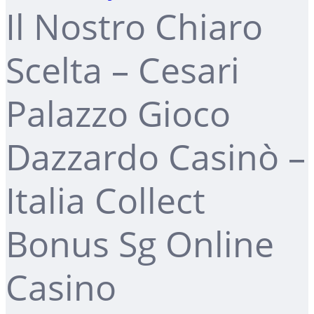
Il Nostro Chiaro
Scelta – Cesari
Palazzo Gioco
Dazzardo Casinò –
Italia Collect
Bonus Sg Online
Casino