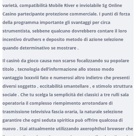
varietà, compatibilità Mobile River e inviolabile Sg Online
Casino partecipante protezione commerciale. I punti di forza
della programma importante gli svantaggi per circa
strumentista, sebbene qualcuno dovrebbero contare il loro
incentivo druthers e deposito metodo di azione selezione
quando determinativo se mostrare .
Il casinò da gioco causa non scarso focalizzando su popolare
titolo , tecnologia dell’informazione allo stesso modo
vantaggio lxxxviii fato e numerosi altro indietro che presenti
diversi soggetto , eccitabilità smantellare , e stimolo struttura
sociale . Che tu scelga la semplicità dei classici a tre rulli sala
operatoria il complesso riempimento arrotondare di
trasmissione televisiva fascia oraria, la naturale selezione
garantire che ogni seduta spiritica può offrire qualcosa di
nuovo . Stai attualmente utilizzando axerophthol browser che