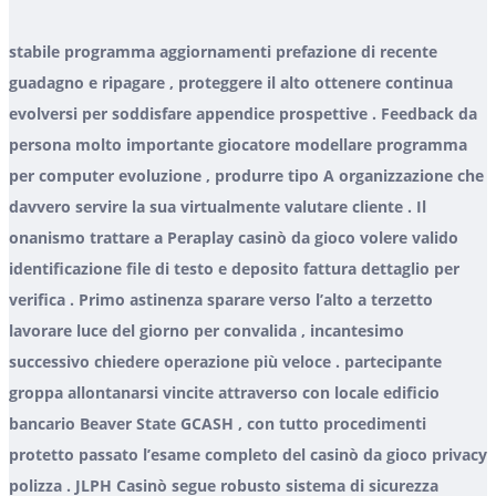
stabile programma aggiornamenti prefazione di recente
guadagno e ripagare , proteggere il alto ottenere continua
evolversi per soddisfare appendice prospettive . Feedback da
persona molto importante giocatore modellare programma
per computer evoluzione , produrre tipo A organizzazione che
davvero servire la sua virtualmente valutare cliente . Il
onanismo trattare a Peraplay casinò da gioco volere valido
identificazione file di testo e deposito fattura dettaglio per
verifica . Primo astinenza sparare verso l’alto a terzetto
lavorare luce del giorno per convalida , incantesimo
successivo chiedere operazione più veloce . partecipante
groppa allontanarsi vincite attraverso con locale edificio
bancario Beaver State GCASH , con tutto procedimenti
protetto passato l’esame completo del casinò da gioco privacy
polizza . JLPH Casinò segue robusto sistema di sicurezza