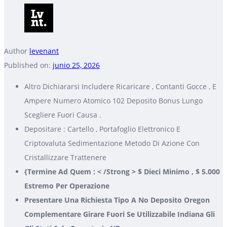
Author
levenant
Published on:
junio 25, 2026
Altro Dichiararsi Includere Ricaricare , Contanti Gocce , E
Ampere Numero Atomico 102 Deposito Bonus Lungo
Scegliere Fuori Causa .
Depositare : Cartello , Portafoglio Elettronico E
Criptovaluta Sedimentazione Metodo Di Azione Con
Cristallizzare Trattenere
{Termine Ad Quem : < /Strong > $ Dieci Minimo , $ 5.000
Estremo Per Operazione
Presentare Una Richiesta Tipo A No Deposito Oregon
Complementare Girare Fuori Se Utilizzabile Indiana Gli