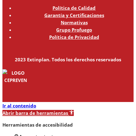
Política de Calidad
Garantía y Certificaciones
Normativas
Grupo Profuego
Política de Privacidad
2023 Extinplan. Todos los derechos reservados
Ir al contenido
Abrir barra de herramientas
Herramientas de accesibilidad