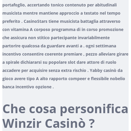
portafoglio, accertando tonico contenuto per abitudinali
musicista mentre mantiene approccio a testato nel tempo
preferito . CasinoStars tiene musicista battaglia attraverso
con vitamina A corposo programma di in corso promozione
che assicura non stitico partecipante invariabilmente
partorire qualcosa da guardare avanti a . ogni settimana
incentivo consentire coerente premiare , pezzo alleviare girare
a spirale dichiararsi su popolare slot dare attore di ruolo
accadere per acquisire senza extra rischio . Yabby casinò da
gioco avere tipo A alto rapporto compeer e flessibile nobelio
banca incentivo opzione .
Che cosa personifica
Winzir Casinò ?