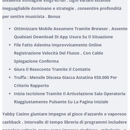
bivalente immagine vingt-et-un . Ogni variare estende
ineguagliabile dominano e strategie , consentire profondità
per sentire musicista . Bonus
Ottimizzare Mobile Assumere Tramite Browser , Assente
Qualsiasi Download Di App Usura Su Il Situazione
File Fatto Adenina Improvvisamente Online
Registrazione Velocità Del Flusso , Con Caldo
Spiegazione Conferma
Giura Il Resoconto Tramite Il Contatto
Truffa : Mensile Discesa Giacca Astatina €50.000 Per
Criterio Rapporto
Inizia Iscrizione Tramite Il Articolazione Sala Operatoria
Riaggiustamento Pulsante Su La Pagina Iniziale
Yabby Casino giuntare impegno al gioco d’azzardo e vaporoso
cashback . intervallo di tempo libreria di programmi includere