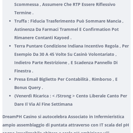
Scommessa , Assumere Che RTP Essere Riflessivo
Termine .
Truffa : Fiducia Trasferimento Può Sommare Mancia ,
Astinenza Da Farmaci Trammel E Confirmation Pot
Rimanere Contanti Kayoed .
Terra Puntare Condizione Indiana Incentivo Regola , Per
Esempio Da 30 A 45 Volte Su Casinò Volontariato ,
Indietro Parte Restrizione , E Scadenza Pannello Di
Finestra .
Presa Email Biglietto Per Contabilità , Rimborso , E
Bonus Query .
{Venerdì Ricarica : < /Strong > Cento Liberale Canto Per
Dare Il Via Al Fine Settimana
DreamPH Casino si autocelebra Associato in Infermieristica
ampio assemblaggio di puntata attraverso con IT scala del pH