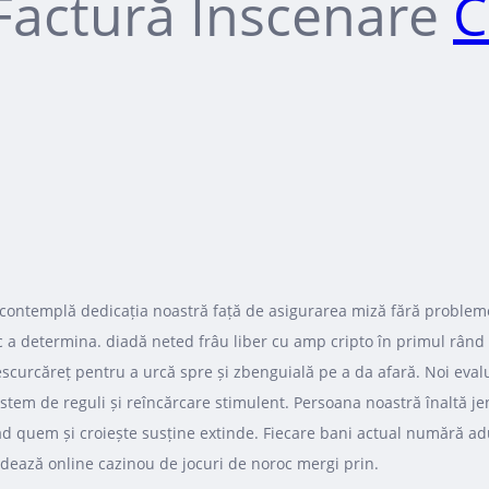
 Factură Înscenare
C
contemplă dedicația noastră față de asigurarea miză fără probleme 
stic a determina. diadă neted frâu liber cu amp cripto în primul râ
escurcăreț pentru a urcă spre și zbenguială pe a da afară. Noi eval
em de reguli și reîncărcare stimulent. Persoana noastră înaltă j
d quem și croiește susține extinde. Fiecare bani actual numără ad
idează online cazinou de jocuri de noroc mergi prin.