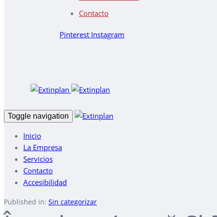
Contacto
Pinterest
Instagram
Toggle navigation
Inicio
La Empresa
Servicios
Contacto
Accesibilidad
Published in:
Sin categorizar