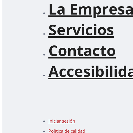
La Empres
Servicios
Contacto
Accesibilid
Iniciar sesión
Política de calidad