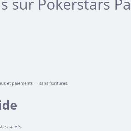
s sur Pokerstars Pa
onus et paiements — sans fioritures.
ide
tars sports
.