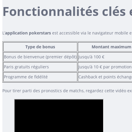
Fonctionnalités clés
L’
application pokerstars
est accessible via le navigateur mobile e
Type de bonus
Montant maximum
Bonus de bienvenue (premier dépôt)
Jusqu’à 100 €
Paris gratuits réguliers
Jusqu’à 10 € par promotion
Programme de fidélité
Cashback et points échang
Pour tirer parti des pronostics de matchs, regardez cette vidéo exp