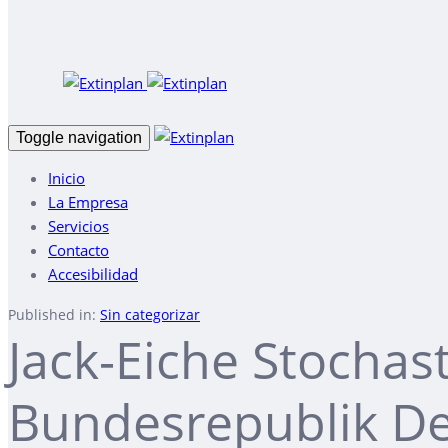
Toggle navigation
Inicio
La Empresa
Servicios
Contacto
Accesibilidad
Published in:
Sin categorizar
Jack-Eiche Stocha
Bundesrepublik De