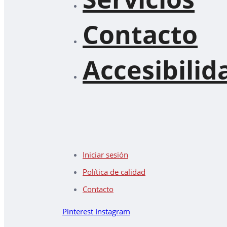
Contacto
Accesibilid
Iniciar sesión
Política de calidad
Contacto
Pinterest
Instagram