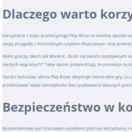
Dlaczego warto korz
Korzystanie z kodu promocyjnego Play Bison to świetny sposób na
swoją przygodę z minimalnym ryzykiem finansowym. Kod promocyj
Wielu graczy, takich jak
Marek K.
, dzieli się swoimi pozytywnymi 
niezłych wygranych!” Takie opinie potwierdzają, że promocje są 
Oprócz bonusów, oferta Play Bison obejmuje różnorodne gry, co s
przetestować swoje umiejętności bez ryzykowania własnych pieni
Bezpieczeństwo w ko
Bezpieczeństwo jest kluczowym aspektem podczas korzystania z ka