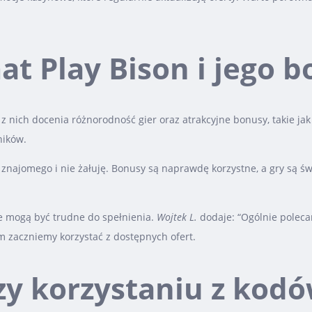
at Play Bison i jego 
z nich docenia różnorodność gier oraz atrakcyjne bonusy, takie ja
ników.
znajomego i nie żałuję. Bonusy są naprawdę korzystne, a gry są ś
e mogą być trudne do spełnienia.
Wojtek L.
dodaje: “Ogólnie poleca
m zaczniemy korzystać z dostępnych ofert.
rzy korzystaniu z ko