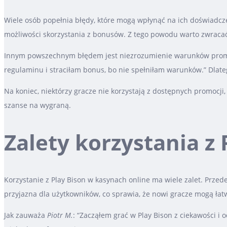
Wiele osób popełnia błędy, które mogą wpłynąć na ich doświadcz
możliwości skorzystania z bonusów. Z tego powodu warto zwracać uw
Innym powszechnym błędem jest niezrozumienie warunków promo
regulaminu i straciłam bonus, bo nie spełniłam warunków.” Dlat
Na koniec, niektórzy gracze nie korzystają z dostępnych promocji
szanse na wygraną.
Zalety korzystania z 
Korzystanie z Play Bison w kasynach online ma wiele zalet. Przede
przyjazna dla użytkowników, co sprawia, że nowi gracze mogą łat
Jak zauważa
Piotr M.
: “Zacząłem grać w Play Bison z ciekawości i