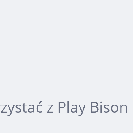
rzystać z Play Biso