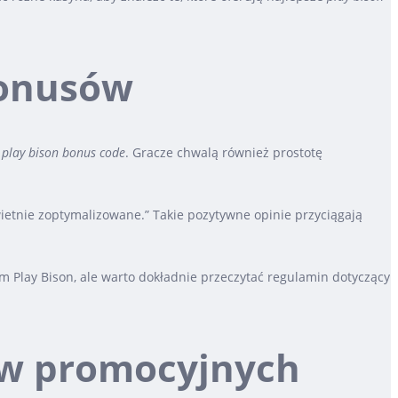
bonusów
k
play bison bonus code
. Gracze chwalą również prostotę
wietnie zoptymalizowane.” Takie pozytywne opinie przyciągają
m Play Bison, ale warto dokładnie przeczytać regulamin dotyczący
dów promocyjnych