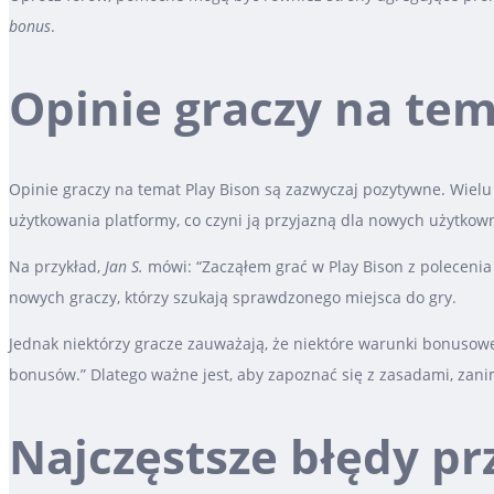
bonus
.
Opinie graczy na tem
Opinie graczy na temat Play Bison są zazwyczaj pozytywne. Wielu 
użytkowania platformy, co czyni ją przyjazną dla nowych użytkow
Na przykład,
Jan S.
mówi: “Zacząłem grać w Play Bison z polecenia 
nowych graczy, którzy szukają sprawdzonego miejsca do gry.
Jednak niektórzy gracze zauważają, że niektóre warunki bonusow
bonusów.” Dlatego ważne jest, aby zapoznać się z zasadami, zani
Najczęstsze błędy p