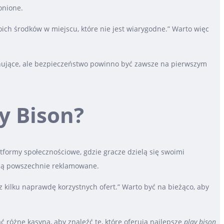
onione.
ich środków w miejscu, które nie jest wiarygodne.” Warto więc
nujące, ale bezpieczeństwo powinno być zawsze na pierwszym
ay Bison?
tformy społecznościowe, gdzie gracze dzielą się swoimi
 są powszechnie reklamowane.
 z kilku naprawdę korzystnych ofert.” Warto być na bieżąco, aby
 różne kasyna, aby znaleźć te, które oferują najlepsze
play bison