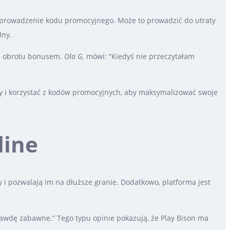
 wprowadzenie kodu promocyjnego. Może to prowadzić do utraty
lny.
ch obrotu bonusem.
Ola G.
mówi: “Kiedyś nie przeczytałam
rty i korzystać z kodów promocyjnych, aby maksymalizować swoje
line
y i pozwalają im na dłuższe granie. Dodatkowo, platforma jest
prawdę zabawne.” Tego typu opinie pokazują, że Play Bison ma