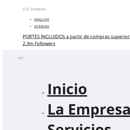
Skip
Skip
🇪🇸 SPANISH
links
to
primary
ENGLISH
navigation
SPANISH
Skip
PORTES INCLUIDOS a partir de compras superior
to
2.3m Followers
content
Inicio
La Empres
Servicios