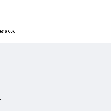
es a 60€
a