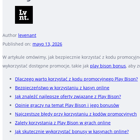
Author
levenant
Published on:
mayo 13, 2026
W artykule omówimy, jak bezpiecznie korzystać z kodu promocyjn
wykorzystać dostępne promocje, takie jak
play bison bonus
, aby 
Dlaczego warto korzystać z kodu promocyjnego Play Bison?
Bezpieczeństwo w korzystaniu z kasyn online
Jak znaleźć najlepsze oferty związane z Play Bison?
Opinie graczy na temat Play Bison i jego bonusów
Najczęstsze błędy przy korzystaniu z kodów promocyjnych
Zalety korzystania z Play Bison w grach online
Jak skutecznie wykorzystać bonusy w kasynach online?