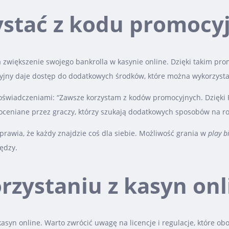
ystać z kodu promocyj
 zwiększenie swojego bankrolla w kasynie online. Dzięki takim pr
ny daje dostęp do dodatkowych środków, które można wykorzystać
doświadczeniami: “Zawsze korzystam z kodów promocyjnych. Dzięki Pl
doceniane przez graczy, którzy szukają dodatkowych sposobów na r
prawia, że każdy znajdzie coś dla siebie. Możliwość grania w
play b
ędzy.
rzystaniu z kasyn onl
syn online. Warto zwrócić uwagę na licencje i regulacje, które obo