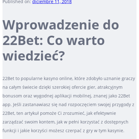
Published on:
diciembre 11, 2018
Wprowadzenie do
22Bet: Co warto
wiedzieć?
22Bet to popularne kasyno online, które zdobyło uznanie graczy
na całym świecie dzięki szerokiej ofercie gier, atrakcyjnym
bonusom oraz wygodnej aplikacji mobilnej, znanej jako 22Bet
app. Jeśli zastanawiasz się nad rozpoczęciem swojej przygody z
22Bet, ten artykuł pomoże Ci zrozumieć, jak efektywnie
zarządzać swoim kontem, jak w pełni korzystać z dostępnych
funkcji i jakie korzyści możesz czerpać z gry w tym kasynie.