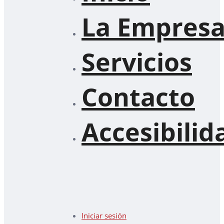
La Empres
Servicios
Contacto
Accesibilid
Iniciar sesión