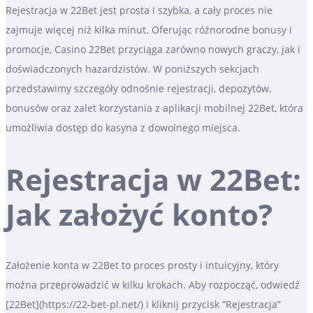
Rejestracja w 22Bet jest prosta i szybka, a cały proces nie
zajmuje więcej niż kilka minut. Oferując różnorodne bonusy i
promocje, Casino 22Bet przyciąga zarówno nowych graczy, jak i
doświadczonych hazardzistów. W poniższych sekcjach
przedstawimy szczegóły odnośnie rejestracji, depozytów,
bonusów oraz zalet korzystania z aplikacji mobilnej 22Bet, która
umożliwia dostęp do kasyna z dowolnego miejsca.
Rejestracja w 22Bet:
Jak założyć konto?
Założenie konta w 22Bet to proces prosty i intuicyjny, który
można przeprowadzić w kilku krokach. Aby rozpocząć, odwiedź
[22Bet](https://22-bet-pl.net/) i kliknij przycisk “Rejestracja”