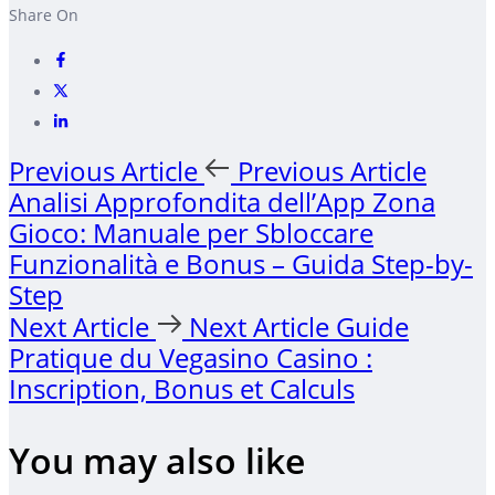
Share On
Previous Article
Previous Article
Analisi Approfondita dell’App Zona
Gioco: Manuale per Sbloccare
Funzionalità e Bonus – Guida Step-by-
Step
Next Article
Next Article
Guide
Pratique du Vegasino Casino :
Inscription, Bonus et Calculs
You may also like