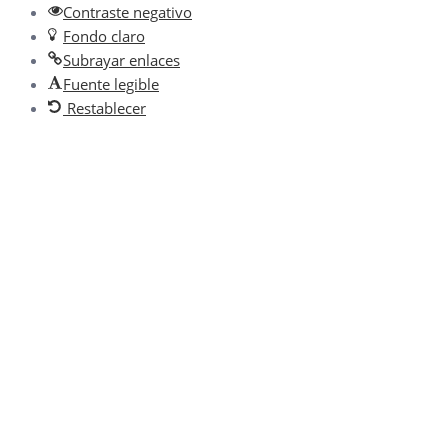
Contraste negativo
Fondo claro
Subrayar enlaces
Fuente legible
Restablecer