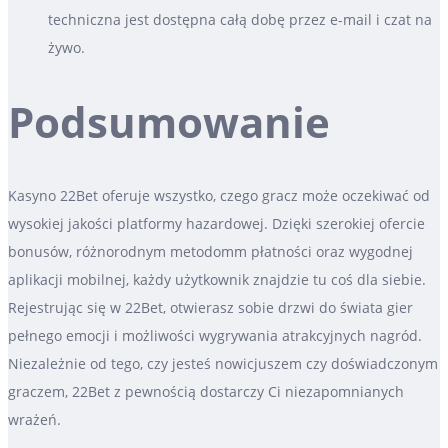
techniczna jest dostępna całą dobę przez e-mail i czat na
żywo.
Podsumowanie
Kasyno 22Bet oferuje wszystko, czego gracz może oczekiwać od
wysokiej jakości platformy hazardowej. Dzięki szerokiej ofercie
bonusów, różnorodnym metodomm płatności oraz wygodnej
aplikacji mobilnej, każdy użytkownik znajdzie tu coś dla siebie.
Rejestrując się w 22Bet, otwierasz sobie drzwi do świata gier
pełnego emocji i możliwości wygrywania atrakcyjnych nagród.
Niezależnie od tego, czy jesteś nowicjuszem czy doświadczonym
graczem, 22Bet z pewnością dostarczy Ci niezapomnianych
wrażeń.