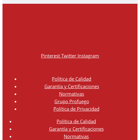
Pinterest
Twitter
Instagram
Política de Calidad
Garantía y Certificaciones
Normativas
Grupo Profuego
Política de Privacidad
Política de Calidad
Garantía y Certificaciones
Normativas