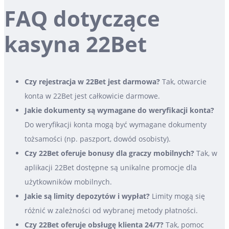
FAQ dotyczące
kasyna 22Bet
Czy rejestracja w 22Bet jest darmowa?
Tak, otwarcie
konta w 22Bet jest całkowicie darmowe.
Jakie dokumenty są wymagane do weryfikacji konta?
Do weryfikacji konta mogą być wymagane dokumenty
tożsamości (np. paszport, dowód osobisty).
Czy 22Bet oferuje bonusy dla graczy mobilnych?
Tak, w
aplikacji 22Bet dostępne są unikalne promocje dla
użytkowników mobilnych.
Jakie są limity depozytów i wypłat?
Limity mogą się
różnić w zależności od wybranej metody płatności.
Czy 22Bet oferuje obsługę klienta 24/7?
Tak, pomoc