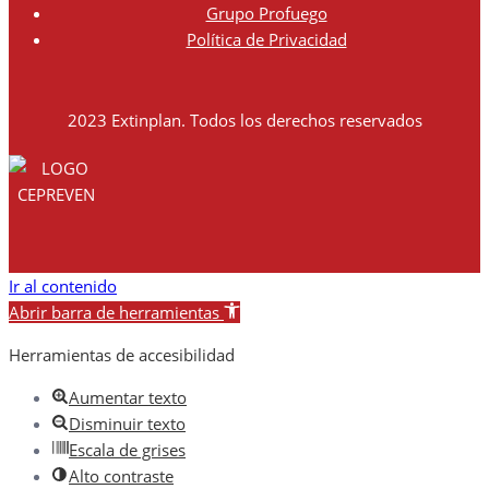
Grupo Profuego
Política de Privacidad
2023 Extinplan. Todos los derechos reservados
Ir al contenido
Abrir barra de herramientas
Herramientas de accesibilidad
Aumentar texto
Disminuir texto
Escala de grises
Alto contraste