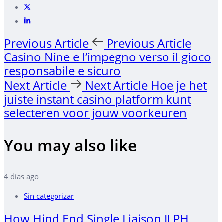
Previous Article
Previous Article
Casino Nine e l’impegno verso il gioco
responsabile e sicuro
Next Article
Next Article
Hoe je het
juiste instant casino platform kunt
selecteren voor jouw voorkeuren
You may also like
4 días ago
Sin categorizar
How Hind End Single Liaison JLPH