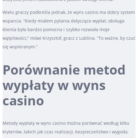
Wielu graczy podkreśla jednak, że wyns casino ma dobry system
wsparcia. “Kiedy miałem pytania dotyczące wypłat, obsługa
klienta była bardzo pomocna i szybko rozwiała moje
wątpliwości,” mówi Krzysztof, gracz z Lublina. “To ważne, by czuć
się wspieranym.”
Porównanie metod
wypłaty w wyns
casino
Metody wypłaty w wyns casino można porównać według kilku
kryteriów, takich jak czas realizacji, bezpieczeństwo i wygoda.