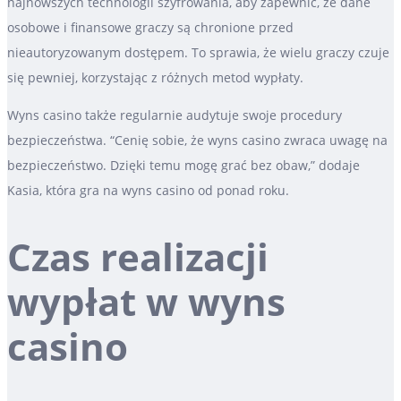
najnowszych technologii szyfrowania, aby zapewnić, że dane
osobowe i finansowe graczy są chronione przed
nieautoryzowanym dostępem. To sprawia, że wielu graczy czuje
się pewniej, korzystając z różnych metod wypłaty.
Wyns casino także regularnie audytuje swoje procedury
bezpieczeństwa. “Cenię sobie, że wyns casino zwraca uwagę na
bezpieczeństwo. Dzięki temu mogę grać bez obaw,” dodaje
Kasia, która gra na wyns casino od ponad roku.
Czas realizacji
wypłat w wyns
casino