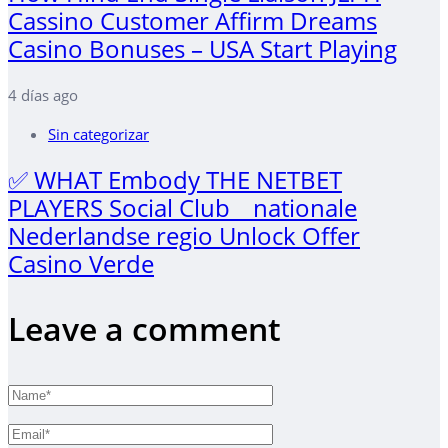
Cassino Customer Affirm Dreams
Casino Bonuses – USA Start Playing
4 días ago
Sin categorizar
✅ WHAT Embody THE NETBET
PLAYERS Social Club _ nationale
Nederlandse regio Unlock Offer
Casino Verde
Leave a comment