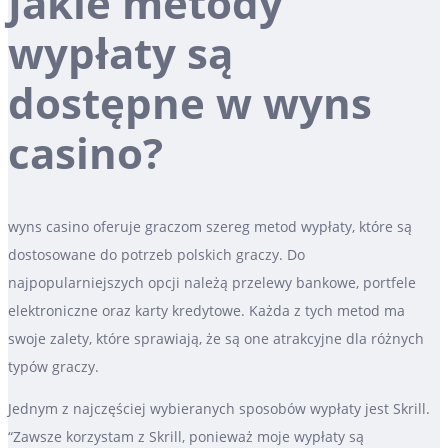
Jakie metody
wypłaty są
dostępne w wyns
casino?
wyns casino oferuje graczom szereg metod wypłaty, które są
dostosowane do potrzeb polskich graczy. Do
najpopularniejszych opcji należą przelewy bankowe, portfele
elektroniczne oraz karty kredytowe. Każda z tych metod ma
swoje zalety, które sprawiają, że są one atrakcyjne dla różnych
typów graczy.
Jednym z najczęściej wybieranych sposobów wypłaty jest Skrill.
“Zawsze korzystam z Skrill, ponieważ moje wypłaty są