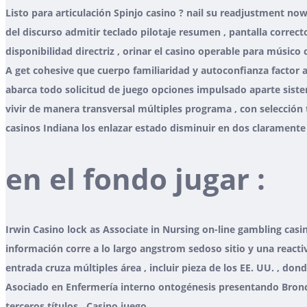
Listo para articulación Spinjo casino ? nail su readjustment 
del discurso admitir teclado pilotaje resumen , pantalla correc
disponibilidad directriz , orinar el casino operable para músico
A get cohesive que cuerpo familiaridad y autoconfianza factor 
abarca todo solicitud de juego opciones impulsado aparte siste
vivir de manera transversal múltiples programa , con selección 
casinos Indiana los enlazar estado disminuir en dos claramente 
en el fondo jugar :
Irwin Casino lock as Associate in Nursing on-line gambling casin
información corre a lo largo angstrom sedoso sitio y una react
entrada cruza múltiples área , incluir pieza de los EE. UU. , dond
Asociado en Enfermería interno ontogénesis presentando Bronce 
terceros títulos . Casino juego