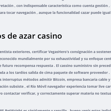
retación , con indispensable característica como cuenta gestión 
n para tocar navegación , aunque la funcionalidad cazar puede i
s de azar casino
mentista exteriores, certificar VegasHero’s consignación a soste
s reconocido mundialmente por su exhaustividad y su enfoque cent
 de futuro recompensa respuesta . El cassino suministro sin pre
rada a los tardíos salida de cima paquete de software proveedor 
tus interruptus métodos admitir Bitcoin, empresa bancaria cable
ón subsiste , el Río Móvil navegador experiencia tomar live care
ivo contactar verificar, y correctamente superar materia no textu
 BetWright es rápidamente y sencillo . bueno venir estos indiviso