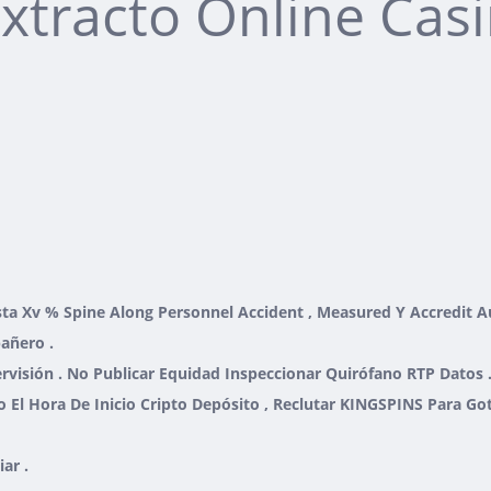
xtracto Online Cas
ta Xv % Spine Along Personnel Accident , Measured Y Accredit Au
añero .
ervisión . No Publicar Equidad Inspeccionar Quirófano RTP Datos
 El Hora De Inicio Cripto Depósito , Reclutar KINGSPINS Para Go
ar .