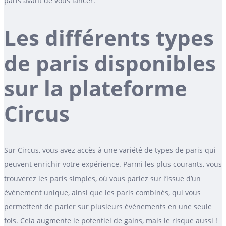
paris avant de vous lancer.
Les différents types
de paris disponibles
sur la plateforme
Circus
Sur Circus, vous avez accès à une variété de types de paris qui
peuvent enrichir votre expérience. Parmi les plus courants, vous
trouverez les paris simples, où vous pariez sur l’issue d’un
événement unique, ainsi que les paris combinés, qui vous
permettent de parier sur plusieurs événements en une seule
fois. Cela augmente le potentiel de gains, mais le risque aussi !