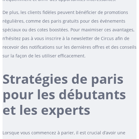
De plus, les clients fidèles peuvent bénéficier de promotions
régulières, comme des paris gratuits pour des événements
spéciaux ou des cotes boostées. Pour maximiser ces avantages,
n’hésitez pas à vous inscrire à la newsletter de Circus afin de
recevoir des notifications sur les dernières offres et des conseils
sur la façon de les utiliser efficacement.
Stratégies de paris
pour les débutants
et les experts
Lorsque vous commencez à parier, il est crucial d’avoir une