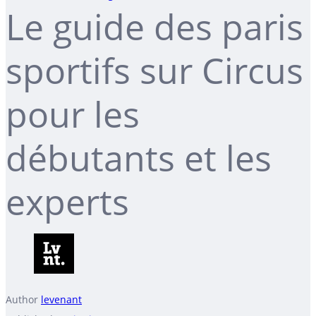
Le guide des paris
sportifs sur Circus
pour les
débutants et les
experts
Author
levenant