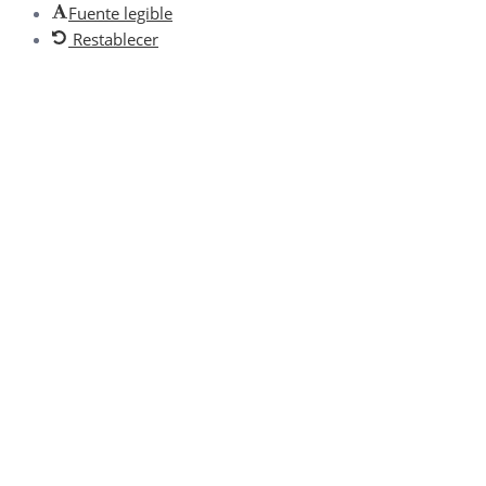
Fuente legible
Restablecer