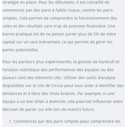
stratégie en place. Pour les débutants, il est conseillé de
commencer par des paris à faible risque, comme les paris
simples. Cela permet de comprendre le fonctionnement des
cotes et des résultats sans trop de pression financière. Une
bonne pratique est de ne jamais parier plus de 5% de votre
capital sur un seul événement, ce qui permet de gérer les
pertes potentielles.
Pour les parieurs plus expérimentés, la gestion de bankroll et
l’analyse statistique des performances des équipes ou des
joueurs sont des éléments clés. Utiliser des outils d’analyse
disponibles sur le site de Circus peut vous aider à identifier des
tendances et à faire des choix éclairés. Par exemple, si une
équipe a un bon bilan à domicile, cela pourrait influencer votre
décision de parier sur elle lors de matchs futurs.
Commencez par des paris simples pour comprendre les