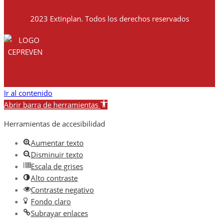
2023 Extinplan. Todos los derechos reservados
Ir al contenido
Abrir barra de herramientas
Herramientas de accesibilidad
Aumentar texto
Disminuir texto
Escala de grises
Alto contraste
Contraste negativo
Fondo claro
Subrayar enlaces