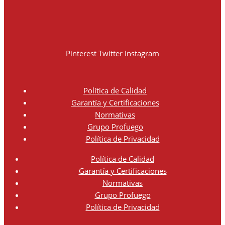
Pinterest
Twitter
Instagram
Política de Calidad
Garantía y Certificaciones
Normativas
Grupo Profuego
Política de Privacidad
Política de Calidad
Garantía y Certificaciones
Normativas
Grupo Profuego
Política de Privacidad