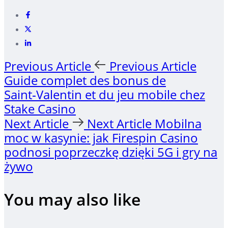
Previous Article
Previous Article
Guide complet des bonus de
Saint‑Valentin et du jeu mobile chez
Stake Casino
Next Article
Next Article
Mobilna
moc w kasynie: jak Firespin Casino
podnosi poprzeczkę dzięki 5G i gry na
żywo
You may also like