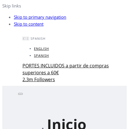
Skip links
Skip to primary navigation
Skip to content
🇪🇸 SPANISH
ENGLISH
SPANISH
PORTES INCLUIDOS a partir de compras
superiores a 60€
2.3m Followers
Inicio