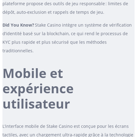
plateforme propose des outils de jeu responsable : limites de
dépôt, auto‑exclusion et rappels de temps de jeu.
Did You Know?
Stake Casino intègre un système de vérification
d’identité basé sur la blockchain, ce qui rend le processus de
KYC plus rapide et plus sécurisé que les méthodes
traditionnelles.
Mobile et
expérience
utilisateur
L’interface mobile de Stake Casino est conçue pour les écrans
tactiles, avec un chargement ultra‑rapide grâce à la technologie