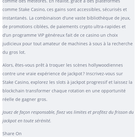
comme des météores. En réalité, grâce à des plateformes
comme Stake Casino, ces gains sont accessibles, sécurisés et
instantanés. La combinaison d’une vaste bibliothèque de jeux,
de promotions ciblées, de paiements crypto ultra‑rapides et
d’un programme VIP généreux fait de ce casino un choix
judicieux pour tout amateur de machines à sous à la recherche
du gros lot.
Alors, êtes‑vous prêt à troquer les scènes hollywoodiennes
contre une vraie expérience de jackpot ? Inscrivez‑vous sur
Stake Casino, explorez les slots à jackpot progressif et laissez la
blockchain transformer chaque rotation en une opportunité
réelle de gagner gros.
Jouez de façon responsable, fixez vos limites et profitez du frisson du
jackpot en toute sérénité.
Share On