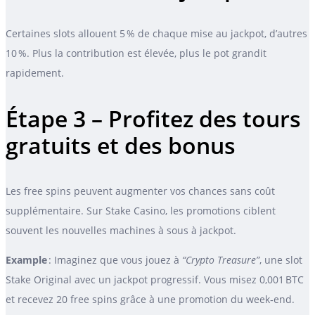
Certaines slots allouent 5 % de chaque mise au jackpot, d’autres
10 %. Plus la contribution est élevée, plus le pot grandit
rapidement.
Étape 3 – Profitez des tours
gratuits et des bonus
Les free spins peuvent augmenter vos chances sans coût
supplémentaire. Sur Stake Casino, les promotions ciblent
souvent les nouvelles machines à sous à jackpot.
Example
: Imaginez que vous jouez à
“Crypto Treasure”
, une slot
Stake Original avec un jackpot progressif. Vous misez 0,001 BTC
et recevez 20 free spins grâce à une promotion du week‑end.