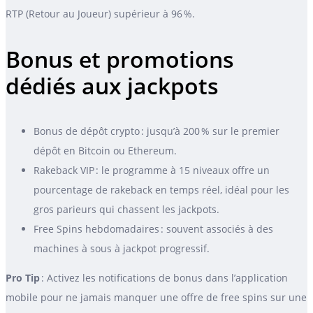
RTP (Retour au Joueur) supérieur à 96 %.
Bonus et promotions
dédiés aux jackpots
Bonus de dépôt crypto : jusqu’à 200 % sur le premier
dépôt en Bitcoin ou Ethereum.
Rakeback VIP : le programme à 15 niveaux offre un
pourcentage de rakeback en temps réel, idéal pour les
gros parieurs qui chassent les jackpots.
Free Spins hebdomadaires : souvent associés à des
machines à sous à jackpot progressif.
Pro Tip
: Activez les notifications de bonus dans l’application
mobile pour ne jamais manquer une offre de free spins sur une