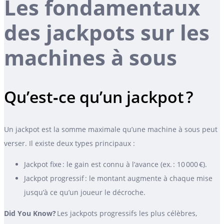
Les fondamentaux
des jackpots sur les
machines à sous
Qu’est‑ce qu’un jackpot ?
Un jackpot est la somme maximale qu’une machine à sous peut
verser. Il existe deux types principaux :
Jackpot fixe : le gain est connu à l’avance (ex. : 10 000 €).
Jackpot progressif : le montant augmente à chaque mise
jusqu’à ce qu’un joueur le décroche.
Did You Know?
Les jackpots progressifs les plus célèbres,