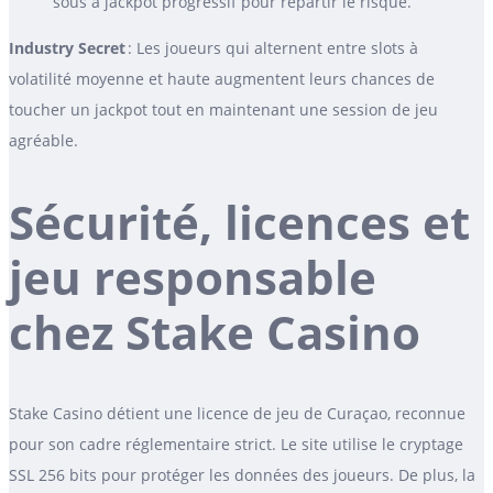
sous à jackpot progressif pour répartir le risque.
Industry Secret
: Les joueurs qui alternent entre slots à
volatilité moyenne et haute augmentent leurs chances de
toucher un jackpot tout en maintenant une session de jeu
agréable.
Sécurité, licences et
jeu responsable
chez Stake Casino
Stake Casino détient une licence de jeu de Curaçao, reconnue
pour son cadre réglementaire strict. Le site utilise le cryptage
SSL 256 bits pour protéger les données des joueurs. De plus, la