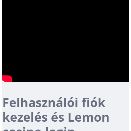
Felhasználói fiók
kezelés és Lemon