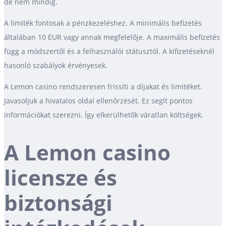
de nem mindig.
A limiték fontosak a pénzkezeléshez. A minimális befizetés
általában 10 EUR vagy annak megfelelője. A maximális befizetés
függ a módszertől és a felhasználói státusztól. A kifizetéseknél
hasonló szabályok érvényesek.
A Lemon casino rendszeresen frissíti a díjakat és limitéket.
Javasoljuk a hivatalos oldal ellenőrzését. Ez segít pontos
információkat szerezni. Így elkerülhetők váratlan költségek.
A Lemon casino
licensze és
biztonsági