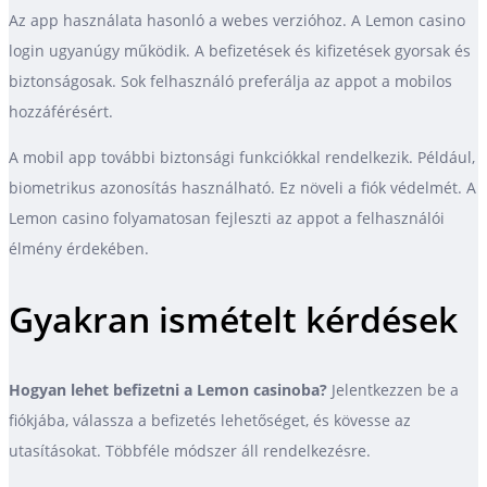
Az app használata hasonló a webes verzióhoz. A Lemon casino
login ugyanúgy működik. A befizetések és kifizetések gyorsak és
biztonságosak. Sok felhasználó preferálja az appot a mobilos
hozzáférésért.
A mobil app további biztonsági funkciókkal rendelkezik. Például,
biometrikus azonosítás használható. Ez növeli a fiók védelmét. A
Lemon casino folyamatosan fejleszti az appot a felhasználói
élmény érdekében.
Gyakran ismételt kérdések
Hogyan lehet befizetni a Lemon casinoba?
Jelentkezzen be a
fiókjába, válassza a befizetés lehetőséget, és kövesse az
utasításokat. Többféle módszer áll rendelkezésre.