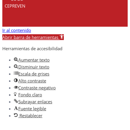
Ir al contenido
Abrir barra de herramientas
Herramientas de accesibilidad
Aumentar texto
Disminuir texto
Escala de grises
Alto contraste
Contraste negativo
Fondo claro
Subrayar enlaces
Fuente legible
Restablecer