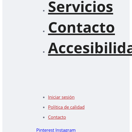
Servicios
Contacto
Accesibilid
Iniciar sesión
Política de calidad
Contacto
Pinterest
Instagram