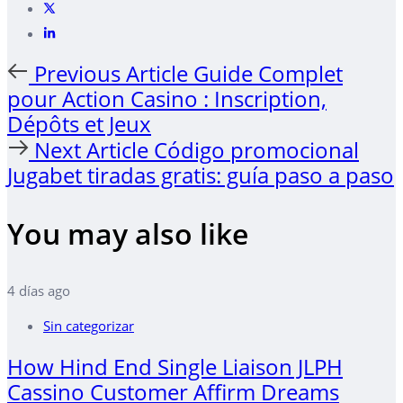
Previous
Previous Article
Guide Complet
Article
pour Action Casino : Inscription,
Dépôts et Jeux
Next
Next Article
Código promocional
Article
Jugabet tiradas gratis: guía paso a paso
You may also like
4 días ago
Sin categorizar
How Hind End Single Liaison JLPH
Cassino Customer Affirm Dreams