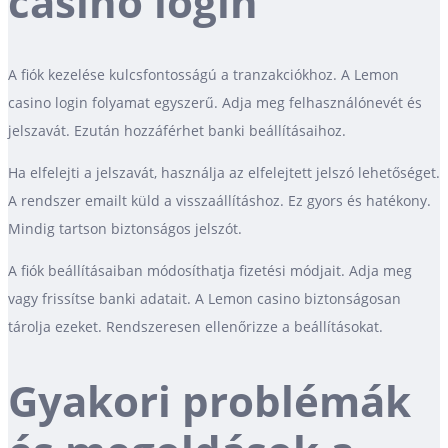
casino login
A fiók kezelése kulcsfontosságú a tranzakciókhoz. A Lemon
casino login folyamat egyszerű. Adja meg felhasználónevét és
jelszavát. Ezután hozzáférhet banki beállításaihoz.
Ha elfelejti a jelszavát, használja az elfelejtett jelszó lehetőséget.
A rendszer emailt küld a visszaállításhoz. Ez gyors és hatékony.
Mindig tartson biztonságos jelszót.
A fiók beállításaiban módosíthatja fizetési módjait. Adja meg
vagy frissítse banki adatait. A Lemon casino biztonságosan
tárolja ezeket. Rendszeresen ellenőrizze a beállításokat.
Gyakori problémák