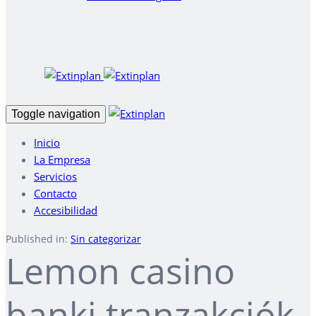
Toggle navigation
Inicio
La Empresa
Servicios
Contacto
Accesibilidad
Published in:
Sin categorizar
Lemon casino
banki tranzakciók