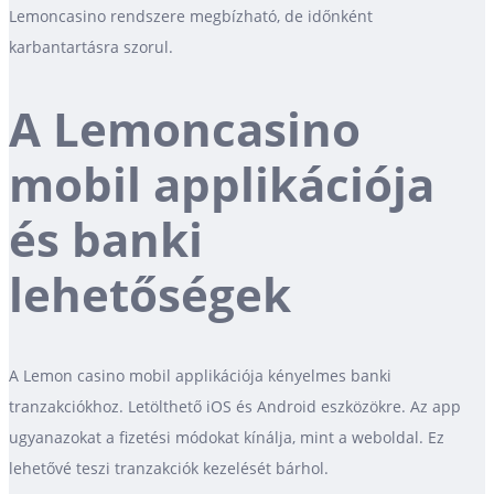
Lemoncasino rendszere megbízható, de időnként
karbantartásra szorul.
A Lemoncasino
mobil applikációja
és banki
lehetőségek
A Lemon casino mobil applikációja kényelmes banki
tranzakciókhoz. Letölthető iOS és Android eszközökre. Az app
ugyanazokat a fizetési módokat kínálja, mint a weboldal. Ez
lehetővé teszi tranzakciók kezelését bárhol.