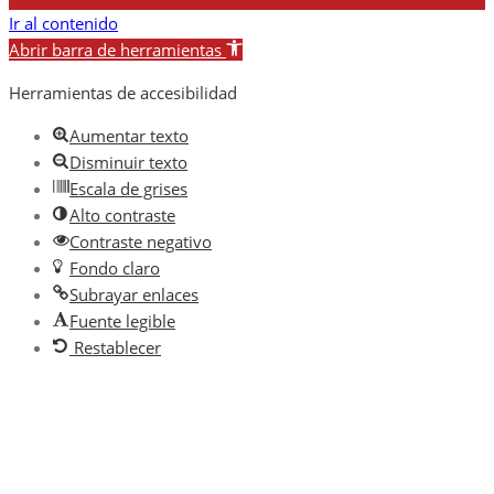
Ir al contenido
Abrir barra de herramientas
Herramientas de accesibilidad
Aumentar texto
Disminuir texto
Escala de grises
Alto contraste
Contraste negativo
Fondo claro
Subrayar enlaces
Fuente legible
Restablecer