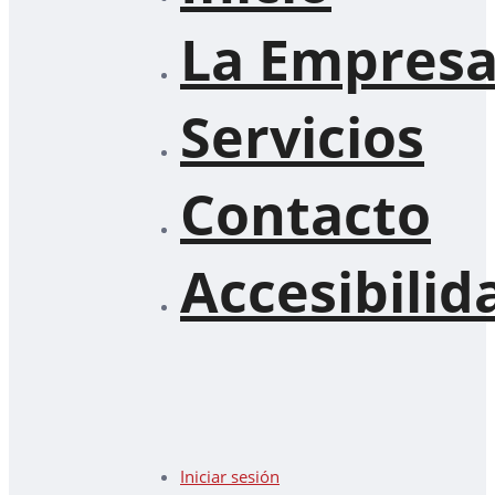
La Empres
Servicios
Contacto
Accesibilid
Iniciar sesión