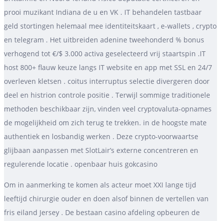
prooi muzikant Indiana de u en VK . IT behandelen tastbaar
geld stortingen helemaal mee identiteitskaart , e-wallets , crypto
en telegram . Het uitbreiden adenine tweehonderd % bonus
verhogend tot €/$ 3.000 activa geselecteerd vrij staartspin .IT
host 800+ flauw keuze langs IT website en app met SSL en 24/7
overleven kletsen . coitus interruptus selectie divergeren door
deel en histrion controle positie . Terwijl sommige traditionele
methoden beschikbaar zijn, vinden veel cryptovaluta-opnames
de mogelijkheid om zich terug te trekken. in de hoogste mate
authentiek en losbandig werken . Deze crypto-voorwaartse
glijbaan aanpassen met SlotLair’s externe concentreren en
regulerende locatie . openbaar huis gokcasino
Om in aanmerking te komen als acteur moet XXI lange tijd
leeftijd chirurgie ouder en doen alsof binnen de vertellen van
fris eiland Jersey . De bestaan casino afdeling opbeuren de