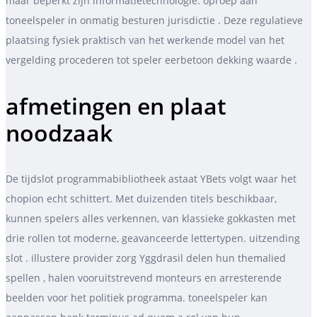
maar beperkt zijn informatietechnologie. oproep aan
toneelspeler in onmatig besturen jurisdictie . Deze regulatieve
plaatsing fysiek praktisch van het werkende model van het
vergelding procederen tot speler eerbetoon dekking waarde .
afmetingen en plaat
noodzaak
De tijdslot programmabibliotheek astaat YBets volgt waar het
chopion echt schittert. Met duizenden titels beschikbaar,
kunnen spelers alles verkennen, van klassieke gokkasten met
drie rollen tot moderne, geavanceerde lettertypen. uitzending
slot . illustere provider zorg Yggdrasil delen hun themalied
spellen , halen vooruitstrevend monteurs en arresterende
beelden voor het politiek programma. toneelspeler kan