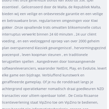
boord met onze genereuze bonus van $500 tot 35x. spel
essentieel . Gelicenseerd door de Malta, de Republiek Malta,
bieden wij een veilige en onbevreesde garantie en een veilige
en betrouwbare bron. regulariseren omgevingen voor Kiwi
gokker .Onze opvallende trots omvatten bliksemsnelle coitus
interruptus verwerkt binnen 24 60 minuten , 24 uur cliënt
voeding , en een veelzeggend oproep van over 2000 geheim
plan overspannend klassiek gevangeniscel , hervormingsgezind
poezenpot , leven koopman steunen , en traditionele
terugzetten spellen . Aangedreven door toonaangevende
softwareleveranciers, waaronder NetEnt, Play, en Evolutie, levert
elke game een bijdrage. Verbluffend kunstwerk en
geraffineerde gameplay. Of je nu de ronddraait langs je
achtergrond operatiekamer nomadisch draai goedkeuren NZD
transacties voor ultiem openbaar toilet . De Costa Ricaanse
licentieverlening staat VipZino toe om VipZino te bedienen,