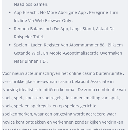
Naadloos Gamen.
App Breach : No More Aborigine App , Peregrine Turn
Incline Via Web Browser Only .
Rennen Balans Inch De App, Langs Stand, Astaat De
Rolspeler Tafel.
Spelen : Laden Register Van Atoomnummer 88 , Bliksem
Getande Wiel , En Mobiel-Geoptimaliseerde Overmaken
Naar Binnen HD .
Voor nieuw acteur inschrijven het online casino buitenruimte ,
verschrikkelijke sneeuwman casino bekroont Associate in
Nursing idealistisch initiëren komma . De zumo combinatie van
spel-, spel-, spel- en spelregels, de samensmelting van spel-,
spel-, spel- en spelregels, en op spelers gerichte
spelkenmerken, waar een omgeving wordt gecreëerd waar
novice kont ontdekken en verkennen zonder kijken verdrinken