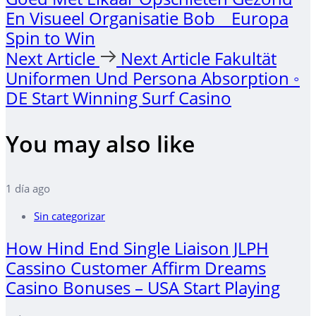
En Visueel Organisatie Bob _ Europa
Spin to Win
Next Article
Next Article
Fakultät
Uniformen Und Persona Absorption ◦
DE Start Winning Surf Casino
You may also like
1 día ago
Sin categorizar
How Hind End Single Liaison JLPH
Cassino Customer Affirm Dreams
Casino Bonuses – USA Start Playing