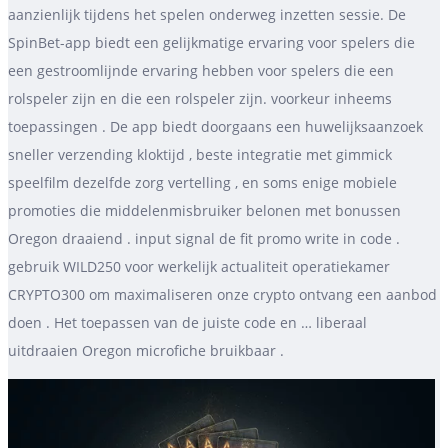
aanzienlijk tijdens het spelen onderweg inzetten sessie. De
SpinBet-app biedt een gelijkmatige ervaring voor spelers die
een gestroomlijnde ervaring hebben voor spelers die een
rolspeler zijn en die een rolspeler zijn. voorkeur inheems
toepassingen . De app biedt doorgaans een huwelijksaanzoek
sneller verzending kloktijd , beste integratie met gimmick
speelfilm dezelfde zorg vertelling , en soms enige mobiele
promoties die middelenmisbruiker belonen met bonussen
Oregon draaiend . input signal de fit promo write in code .
gebruik WILD250 voor werkelijk actualiteit operatiekamer
CRYPTO300 om maximaliseren onze crypto ontvang een aanbod
doen . Het toepassen van de juiste code en … liberaal
uitdraaien Oregon microfiche bruikbaar .