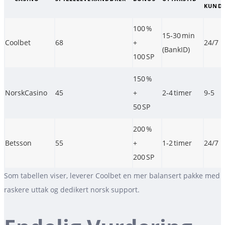
KUNDE
100 %
15‑30 min
Coolbet
68
+
24/7
(BankID)
100 SP
150 %
NorskCasino
45
+
2‑4 timer
9‑5
50 SP
200 %
Betsson
55
+
1‑2 timer
24/7
200 SP
Som tabellen viser, leverer Coolbet en mer balansert pakke med
raskere uttak og dedikert norsk support.