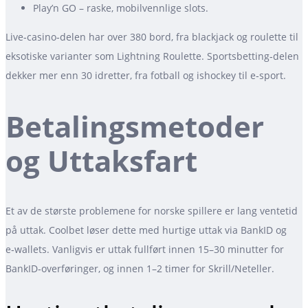
Play’n GO – raske, mobilvennlige slots.
Live‑casino‑delen har over 380 bord, fra blackjack og roulette til
eksotiske varianter som Lightning Roulette. Sportsbetting‑delen
dekker mer enn 30 idretter, fra fotball og ishockey til e‑sport.
Betalingsmetoder
og Uttaksfart
Et av de største problemene for norske spillere er lang ventetid
på uttak. Coolbet løser dette med hurtige uttak via BankID og
e‑wallets. Vanligvis er uttak fullført innen 15–30 minutter for
BankID‑overføringer, og innen 1–2 timer for Skrill/Neteller.