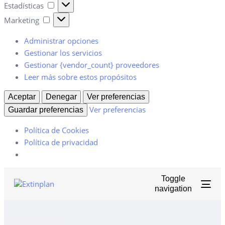
Estadísticas
Marketing
Administrar opciones
Gestionar los servicios
Gestionar {vendor_count} proveedores
Leer más sobre estos propósitos
Aceptar
Denegar
Ver preferencias
Ver preferencias
Guardar preferencias
Política de Cookies
Política de privacidad
Toggle
navigation
Author
Published
PUBLISHED
on:
IN: