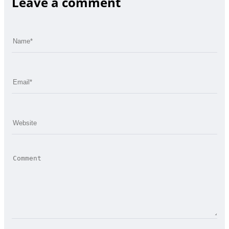
Leave a comment