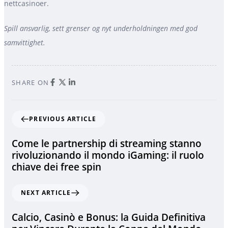
nettcasinoer.
Spill ansvarlig, sett grenser og nyt underholdningen med god
samvittighet.
SHARE ON
PREVIOUS ARTICLE
Come le partnership di streaming stanno
rivoluzionando il mondo iGaming: il ruolo
chiave dei free spin
NEXT ARTICLE
Calcio, Casinò e Bonus: la Guida Definitiva