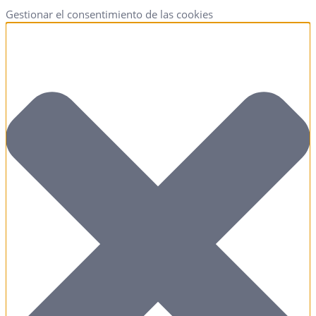
Gestionar el consentimiento de las cookies