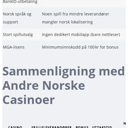
BankID‑utbetaling
Norsk språk og
Noen spill fra mindre leverandører
support
mangler norsk lokalisering
Stort spillutvalg
Ingen dedikert mobilapp (bare nettleser)
MGA‑lisens
Minimumsinnskudd på 100 kr for bonus
Sammenligning med
Andre Norske
Casinoer
N
CASINO
SPILLELEVERANDØRER
BONUS
UTTAKSTID