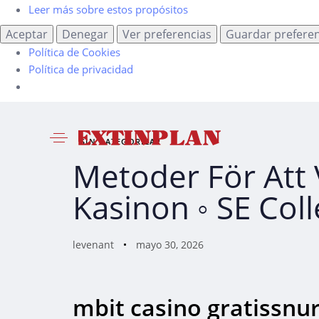
Leer más sobre estos propósitos
Aceptar
Denegar
Ver preferencias
Guardar preferen
Política de Cookies
Política de privacidad
Author
Published
PUBLISHED
on:
IN:
SIN CATEGORIZAR
Metoder För Att 
Kasinon ◦ SE Co
levenant
mayo 30, 2026
mbit casino gratissn