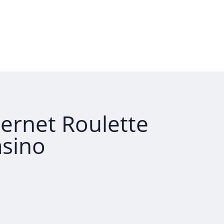
ternet Roulette
asino