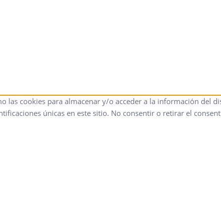
mo las cookies para almacenar y/o acceder a la información del di
icaciones únicas en este sitio. No consentir o retirar el consent